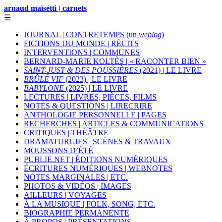
arnaud maïsetti | carnets
☰
JOURNAL | CONTRETEMPS (un
weblog
)
FICTIONS DU MONDE | RÉCITS
INTERVENTIONS | COMMUNES
BERNARD-MARIE KOLTÈS | « RACONTER BIEN »
SAINT-JUST & DES POUSSIÈRES
(2021) | LE LIVRE
BRÛLÉ VIF
(2023) | LE LIVRE
BABYLONE
(2025) | LE LIVRE
LECTURES | LIVRES, PIÈCES, FILMS
NOTES & QUESTIONS | LIRECRIRE
ANTHOLOGIE PERSONNELLE | PAGES
RECHERCHES | ARTICLES & COMMUNICATIONS
CRITIQUES | THÉÂTRE
DRAMATURGIES | SCÈNES & TRAVAUX
MOUSSONS D’ÉTÉ
PUBLIE.NET | ÉDITIONS NUMÉRIQUES
ÉCRITURES NUMÉRIQUES | WEBNOTES
NOTES MARGINALES | ETC.
PHOTOS & VIDÉOS | IMAGES
AILLEURS | VOYAGES
À LA MUSIQUE | FOLK, SONG, ETC.
BIOGRAPHIE PERMANENTE
À PROPOS | PRÉSENTATIONS