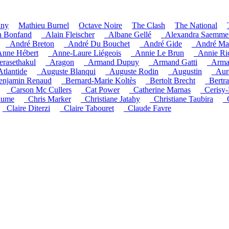
uny
Mathieu Burnel
Octave Noire
The Clash
The National
n Bonfand
_Alain Fleischer
_Albane Gellé
_Alexandra Saemme
_André Breton
_André Du Bouchet
_André Gide
_André Ma
nne Hébert
_Anne-Laure Liégeois
_Annie Le Brun
_Annie Ri
rasethakul
_Aragon
_Armand Dupuy
_Armand Gatti
_Arma
Atlantide
_Auguste Blanqui
_Auguste Rodin
_Augustin
_Auré
enjamin Renaud
_Bernard-Marie Koltès
_Bertolt Brecht
_Bertr
_Carson Mc Cullers
_Cat Power
_Catherine Marnas
_Cerisy-
aume
_Chris Marker
_Christiane Jatahy
_Christiane Taubira
_
_Claire Diterzi
_Claire Tabouret
_Claude Favre