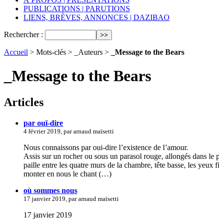
PUBLICATIONS | PARUTIONS
LIENS, BRÈVES, ANNONCES | DAZIBAO
Rechercher :
Accueil
> Mots-clés > _Auteurs >
_Message to the Bears
_Message to the Bears
Articles
par ouï-dire
4 février 2019, par arnaud maïsetti
Nous connaissons par oui-dire l’existence de l’amour.
Assis sur un rocher ou sous un parasol rouge, allongés dans le p
paille entre les quatre murs de la chambre, tête basse, les yeux 
monter en nous le chant (…)
où sommes nous
17 janvier 2019, par arnaud maïsetti
17 janvier 2019