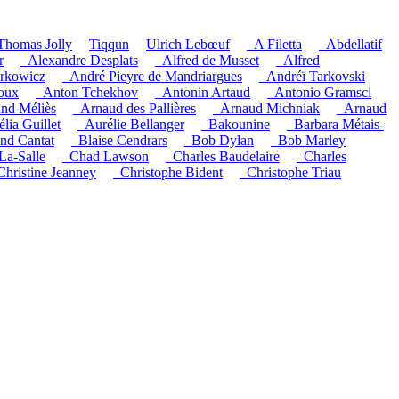
Thomas Jolly
Tiqqun
Ulrich Lebœuf
_A Filetta
_Abdellatif
r
_Alexandre Desplats
_Alfred de Musset
_Alfred
rkowicz
_André Pieyre de Mandriargues
_Andréï Tarkovski
oux
_Anton Tchekhov
_Antonin Artaud
_Antonio Gramsci
nd Méliès
_Arnaud des Pallières
_Arnaud Michniak
_Arnaud
lia Guillet
_Aurélie Bellanger
_Bakounine
_Barbara Métais-
and Cantat
_Blaise Cendrars
_Bob Dylan
_Bob Marley
La-Salle
_Chad Lawson
_Charles Baudelaire
_Charles
Christine Jeanney
_Christophe Bident
_Christophe Triau