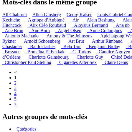
Mots-clés dans le même groupe
Ali Chahrour
Allen Ginsberg
Georg Kaiser
Louis-Gabriel Ga
Kechiche
_Agrippa d’Aubigné
_Air
_Alain Bashung
_Alai
Hitchcock
_Alix Cléo Roubaud
_Aloysius Bertrand
_Ana nb
_Ane Brun
_Ane Burn
_Angel Olsen
_Anne Collongues
_A
_Antonio Machado
_Antony & The Johnsons
_Apichatpong Wee
Rykner
_Arnold Schoenberg
_Art Brut
_Arthur Rimbaud
_
Chastanier
_Bat for lashes
_Béla Tarr
_Benjamin Biolay
_B
_Bossuet
_Boutaïna El Fekkak
_C. Tarkos
_Candice Nguyen
d’Orléans
_Charlotte Gainsbourg
_Charlotte Guy
_Chloé Del
_Christopher Paul Stelling
_Cigarettes After Sex
_Claire Denis
<
1
2
3
4
5
>
Autres groupes de mots-clés
_Catégories