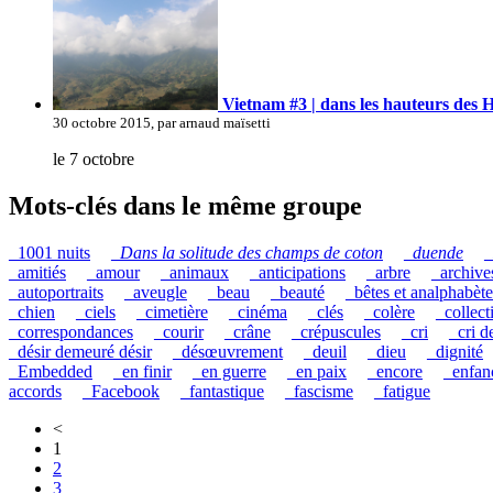
Vietnam #3 | dans les hauteurs des
30 octobre 2015, par arnaud maïsetti
le 7 octobre
Mots-clés dans le même groupe
_1001 nuits
_
Dans la solitude des champs de coton
_
duende
_
_amitiés
_amour
_animaux
_anticipations
_arbre
_archive
_autoportraits
_aveugle
_beau
_beauté
_bêtes et analphabète
_chien
_ciels
_cimetière
_cinéma
_clés
_colère
_collect
_correspondances
_courir
_crâne
_crépuscules
_cri
_cri d
_désir demeuré désir
_désœuvrement
_deuil
_dieu
_dignité
_Embedded
_en finir
_en guerre
_en paix
_encore
_enfan
accords
_Facebook
_fantastique
_fascisme
_fatigue
<
1
2
3