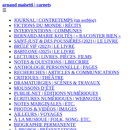
arnaud maïsetti | carnets
☰
JOURNAL | CONTRETEMPS (un
weblog
)
FICTIONS DU MONDE | RÉCITS
INTERVENTIONS | COMMUNES
BERNARD-MARIE KOLTÈS | « RACONTER BIEN »
SAINT-JUST & DES POUSSIÈRES
(2021) | LE LIVRE
BRÛLÉ VIF
(2023) | LE LIVRE
BABYLONE
(2025) | LE LIVRE
LECTURES | LIVRES, PIÈCES, FILMS
NOTES & QUESTIONS | LIRECRIRE
ANTHOLOGIE PERSONNELLE | PAGES
RECHERCHES | ARTICLES & COMMUNICATIONS
CRITIQUES | THÉÂTRE
DRAMATURGIES | SCÈNES & TRAVAUX
MOUSSONS D’ÉTÉ
PUBLIE.NET | ÉDITIONS NUMÉRIQUES
ÉCRITURES NUMÉRIQUES | WEBNOTES
NOTES MARGINALES | ETC.
PHOTOS & VIDÉOS | IMAGES
AILLEURS | VOYAGES
À LA MUSIQUE | FOLK, SONG, ETC.
BIOGRAPHIE PERMANENTE
À PROPOS | PRÉSENTATIONS