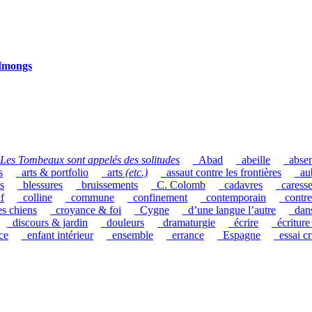
 Hmongs
Les Tombeaux sont appelés des solitudes
_Abad
_abeille
_abse
s
_arts & portfolio
_arts
(etc.)
_assaut contre les frontières
_au
s
_blessures
_bruissements
_C. Colomb
_cadavres
_caress
if
_colline
_commune
_confinement
_contemporain
_contre
es chiens
_croyance & foi
_Cygne
_d’une langue l’autre
_dan
_discours & jardin
_douleurs
_dramaturgie
_écrire
_écriture
ce
_enfant intérieur
_ensemble
_errance
_Espagne
_essai cr