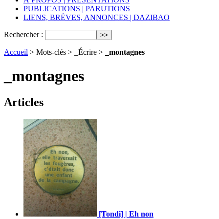
PUBLICATIONS | PARUTIONS
LIENS, BRÈVES, ANNONCES | DAZIBAO
Rechercher :
Accueil
> Mots-clés > _Écrire >
_montagnes
_montagnes
Articles
[Tondi] | Eh non