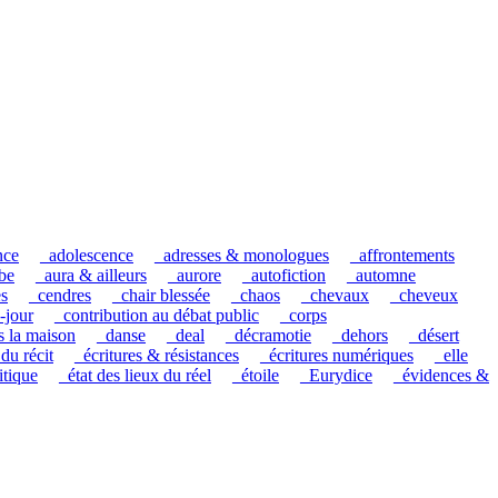
nce
_adolescence
_adresses & monologues
_affrontements
be
_aura & ailleurs
_aurore
_autofiction
_automne
es
_cendres
_chair blessée
_chaos
_chevaux
_cheveux
-jour
_contribution au débat public
_corps
s la maison
_danse
_deal
_décramotie
_dehors
_désert
 du récit
_écritures & résistances
_écritures numériques
_elle
itique
_état des lieux du réel
_étoile
_Eurydice
_évidences &