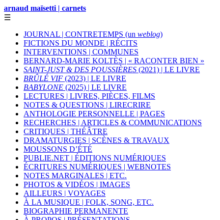
arnaud maïsetti | carnets
☰
JOURNAL | CONTRETEMPS (un
weblog
)
FICTIONS DU MONDE | RÉCITS
INTERVENTIONS | COMMUNES
BERNARD-MARIE KOLTÈS | « RACONTER BIEN »
SAINT-JUST & DES POUSSIÈRES
(2021) | LE LIVRE
BRÛLÉ VIF
(2023) | LE LIVRE
BABYLONE
(2025) | LE LIVRE
LECTURES | LIVRES, PIÈCES, FILMS
NOTES & QUESTIONS | LIRECRIRE
ANTHOLOGIE PERSONNELLE | PAGES
RECHERCHES | ARTICLES & COMMUNICATIONS
CRITIQUES | THÉÂTRE
DRAMATURGIES | SCÈNES & TRAVAUX
MOUSSONS D’ÉTÉ
PUBLIE.NET | ÉDITIONS NUMÉRIQUES
ÉCRITURES NUMÉRIQUES | WEBNOTES
NOTES MARGINALES | ETC.
PHOTOS & VIDÉOS | IMAGES
AILLEURS | VOYAGES
À LA MUSIQUE | FOLK, SONG, ETC.
BIOGRAPHIE PERMANENTE
À PROPOS | PRÉSENTATIONS