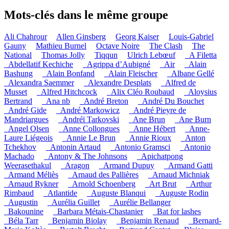
Mots-clés dans le même groupe
Ali Chahrour
Allen Ginsberg
Georg Kaiser
Louis-Gabriel
Gauny
Mathieu Burnel
Octave Noire
The Clash
The
National
Thomas Jolly
Tiqqun
Ulrich Lebœuf
_A Filetta
_Abdellatif Kechiche
_Agrippa d’Aubigné
_Air
_Alain
Bashung
_Alain Bonfand
_Alain Fleischer
_Albane Gellé
_Alexandra Saemmer
_Alexandre Desplats
_Alfred de
Musset
_Alfred Hitchcock
_Alix Cléo Roubaud
_Aloysius
Bertrand
_Ana nb
_André Breton
_André Du Bouchet
_André Gide
_André Markowicz
_André Pieyre de
Mandriargues
_Andréï Tarkovski
_Ane Brun
_Ane Burn
_Angel Olsen
_Anne Collongues
_Anne Hébert
_Anne-
Laure Liégeois
_Annie Le Brun
_Annie Rioux
_Anton
Tchekhov
_Antonin Artaud
_Antonio Gramsci
_Antonio
Machado
_Antony & The Johnsons
_Apichatpong
Weerasethakul
_Aragon
_Armand Dupuy
_Armand Gatti
_Armand Méliès
_Arnaud des Pallières
_Arnaud Michniak
_Arnaud Rykner
_Arnold Schoenberg
_Art Brut
_Arthur
Rimbaud
_Atlantide
_Auguste Blanqui
_Auguste Rodin
_Augustin
_Aurélia Guillet
_Aurélie Bellanger
_Bakounine
_Barbara Métais-Chastanier
_Bat for lashes
_Béla Tarr
_Benjamin Biolay
_Benjamin Renaud
_Bernard-