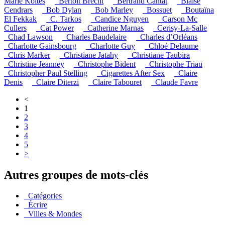
Marie Koltès
_Bertolt Brecht
_Bertrand Cantat
_Blaise
Cendrars
_Bob Dylan
_Bob Marley
_Bossuet
_Boutaïna
El Fekkak
_C. Tarkos
_Candice Nguyen
_Carson Mc
Cullers
_Cat Power
_Catherine Marnas
_Cerisy-La-Salle
_Chad Lawson
_Charles Baudelaire
_Charles d’Orléans
_Charlotte Gainsbourg
_Charlotte Guy
_Chloé Delaume
_Chris Marker
_Christiane Jatahy
_Christiane Taubira
_Christine Jeanney
_Christophe Bident
_Christophe Triau
_Christopher Paul Stelling
_Cigarettes After Sex
_Claire
Denis
_Claire Diterzi
_Claire Tabouret
_Claude Favre
<
1
2
3
4
5
>
Autres groupes de mots-clés
_Catégories
_Écrire
_Villes & Mondes