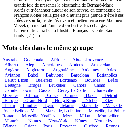
grande joie de présenter la biographie de Bernard-Marie
Koltès et d’échanger autour de son œuvre, en compagnie de
François Koltès (et la joie est d’autant plus grande d’être à ses
côtés ce soir-là), et de l’écrivain et metteur en scène Matthieu
Mével, qui me fait l’amitié d’orchestrer les échanges.
La rencontre aura lieu à l’Institut Français – Centre Saint-
Louis –, à (…)
Mots-clés dans le même groupe
Australie
Guatemala
_Afrique
_Aix-en-Provence
_Alberta
_Alep
_Amériques
_Amiens
_Amsterdam
_Angkor
_Angleterre
_Angoulême
_Ardennes
_Arles
_Avignon
_Babel
_Babylone
_Barcelona
_Batignolles
_Beirut, Liban
_Bielefeld
_Bordeaux
_Bourges
_Brésil
_Bretagne
_Bruges
_Bruxelles
_Cahors
_Calais
_Camden Town
_Cassis
_Cerisy-La-Salle
_Charleville-
Mézières
_Chinon
_Corse
_Crimée
_Dakar
_Détroit
_Europe
_Grand Nord
_Hong Kong
_Jéricho
_Kiev
_Liban
_Londres
_Lyon
_Maroc
_Marseille
_Marseille,
Friche Belle de Mai
_Marseille, La Plaine
_Marseille, La Pointe
Rouge
_Marseille, Noailles
_Metz
_Milan
_Montpellier
_Montréal
_Nantes
_New-York
_Nîmes
_Nouvelle-
Zélande
_Orient
_Paris
_Provence
_Québec
_Rennes