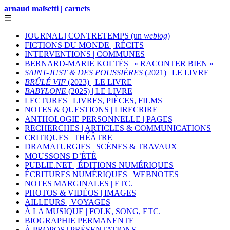
arnaud maïsetti | carnets
☰
JOURNAL | CONTRETEMPS (un
weblog
)
FICTIONS DU MONDE | RÉCITS
INTERVENTIONS | COMMUNES
BERNARD-MARIE KOLTÈS | « RACONTER BIEN »
SAINT-JUST & DES POUSSIÈRES
(2021) | LE LIVRE
BRÛLÉ VIF
(2023) | LE LIVRE
BABYLONE
(2025) | LE LIVRE
LECTURES | LIVRES, PIÈCES, FILMS
NOTES & QUESTIONS | LIRECRIRE
ANTHOLOGIE PERSONNELLE | PAGES
RECHERCHES | ARTICLES & COMMUNICATIONS
CRITIQUES | THÉÂTRE
DRAMATURGIES | SCÈNES & TRAVAUX
MOUSSONS D’ÉTÉ
PUBLIE.NET | ÉDITIONS NUMÉRIQUES
ÉCRITURES NUMÉRIQUES | WEBNOTES
NOTES MARGINALES | ETC.
PHOTOS & VIDÉOS | IMAGES
AILLEURS | VOYAGES
À LA MUSIQUE | FOLK, SONG, ETC.
BIOGRAPHIE PERMANENTE
À PROPOS | PRÉSENTATIONS