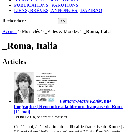
PUBLICATIONS | PARUTIONS
LIENS, BRÈVES, ANNONCES | DAZIBAO
Rechercher :
Accueil
> Mots-clés > _Villes & Mondes >
_Roma, Italia
_Roma, Italia
Articles
Bernard-Marie Koltès
, une
biographie | Rencontre à la librairie française de Rome
[11 mai]
1er mai 2018, par arnaud maïsetti
Ce 11 mai, à l’invitation de la librairie française de Rome (la
Libreria Stendhal) – et grand merci à Marie-Ève Venturino –