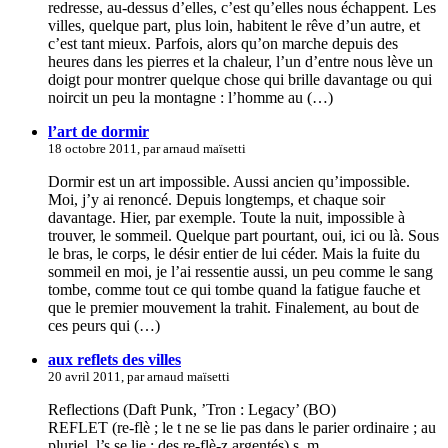
redresse, au-dessus d’elles, c’est qu’elles nous échappent. Les
villes, quelque part, plus loin, habitent le rêve d’un autre, et
c’est tant mieux. Parfois, alors qu’on marche depuis des
heures dans les pierres et la chaleur, l’un d’entre nous lève un
doigt pour montrer quelque chose qui brille davantage ou qui
noircit un peu la montagne : l’homme au (…)
l’art de dormir
18 octobre 2011, par arnaud maïsetti
Dormir est un art impossible. Aussi ancien qu’impossible.
Moi, j’y ai renoncé. Depuis longtemps, et chaque soir
davantage. Hier, par exemple. Toute la nuit, impossible à
trouver, le sommeil. Quelque part pourtant, oui, ici ou là. Sous
le bras, le corps, le désir entier de lui céder. Mais la fuite du
sommeil en moi, je l’ai ressentie aussi, un peu comme le sang
tombe, comme tout ce qui tombe quand la fatigue fauche et
que le premier mouvement la trahit. Finalement, au bout de
ces peurs qui (…)
aux reflets des villes
20 avril 2011, par arnaud maïsetti
Reflections (Daft Punk, ’Tron : Legacy’ (BO)
REFLET (re-flè ; le t ne se lie pas dans le parier ordinaire ; au
pluriel, l’s se lie : des re-flè-z argentés) s. m.