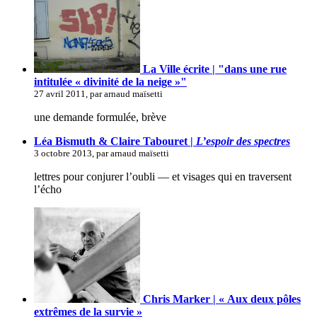
La Ville écrite | "dans une rue
intitulée « divinité de la neige »"
27 avril 2011, par arnaud maïsetti
une demande formulée, brève
Léa Bismuth & Claire Tabouret |
L’espoir des spectres
3 octobre 2013, par arnaud maïsetti
lettres pour conjurer l’oubli — et visages qui en traversent
l’écho
Chris Marker | « Aux deux pôles
extrêmes de la survie »