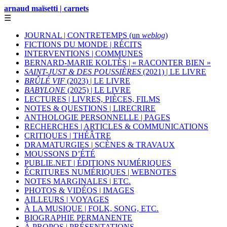
arnaud maïsetti | carnets
☰
JOURNAL | CONTRETEMPS (un
weblog
)
FICTIONS DU MONDE | RÉCITS
INTERVENTIONS | COMMUNES
BERNARD-MARIE KOLTÈS | « RACONTER BIEN »
SAINT-JUST & DES POUSSIÈRES
(2021) | LE LIVRE
BRÛLÉ VIF
(2023) | LE LIVRE
BABYLONE
(2025) | LE LIVRE
LECTURES | LIVRES, PIÈCES, FILMS
NOTES & QUESTIONS | LIRECRIRE
ANTHOLOGIE PERSONNELLE | PAGES
RECHERCHES | ARTICLES & COMMUNICATIONS
CRITIQUES | THÉÂTRE
DRAMATURGIES | SCÈNES & TRAVAUX
MOUSSONS D’ÉTÉ
PUBLIE.NET | ÉDITIONS NUMÉRIQUES
ÉCRITURES NUMÉRIQUES | WEBNOTES
NOTES MARGINALES | ETC.
PHOTOS & VIDÉOS | IMAGES
AILLEURS | VOYAGES
À LA MUSIQUE | FOLK, SONG, ETC.
BIOGRAPHIE PERMANENTE
À PROPOS | PRÉSENTATIONS