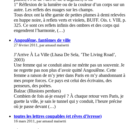
1° Réflexion de la lumière ou de la couleur d’un corps sur un
autre. Les reflets des nuages sur les champs.
Tous deux ont la tête garnie de petites plumes à demi relevées
en huppe noire, à reflets verts et violets, BUFF. Ois. t. VIII, p.
325. Ce sont ces reflets infinis des ombres et des corps qui
engendrent l’harmonie, (…)
Angoulême, fantômes de ville
27 février 2011, par arnaud maïsetti
J’Arrive À La Ville (Lhasa De Sela, ’The Living Road’,
2003)
Une femme qui se conduit ainsi ne mérite pas un souvenir. Je
ne regrette pas non plus d’avoir quitté Angoulême. Cette
femme a raison de m’y jeter dans Paris en m’y abandonnant à
mes propre forces. Ce pays est celui des écrivains, des
penseurs, des poètes.
Balzac (Illusions perdues)
Combien de fois ai-je essayé ? À chaque retour vers Paris, je
guette la ville, je sais le tunnel qui y conduit, l’heure précise
où je passe devant (…)
toutes les lettres coupables (et rêves d’ivresse)
16 mars 2011, par arnaud maïsetti