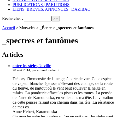
PUBLICATIONS | PARUTIONS
LIENS, BRÈVES, ANNONCES | DAZIBAO
Rechercher :
Accueil
> Mots-clés > _Écrire >
_spectres et fantômes
_spectres et fantômes
Articles
entre les stèles, la ville
28 mai 2014, par arnaud maïsetti
Dehors, l’immensité de la neige, à perte de vue. Cette espèce
de vapeur blanche, épaisse, s’élevant des champs, de la route,
du fleuve, de partout où le vent peut soulever la neige en
rafales. La poudrerie efface les pistes et les routes. La pensée
de l’anse de Kamouraska, en vrille dans ma tête. La vibration
de cette pensée faisant son chemin dans ma tête. La résistance
de mes os.
Anne Hébert, Karamouska
On marche entre les tombes qu’on ne voit pas ; les stèles sont