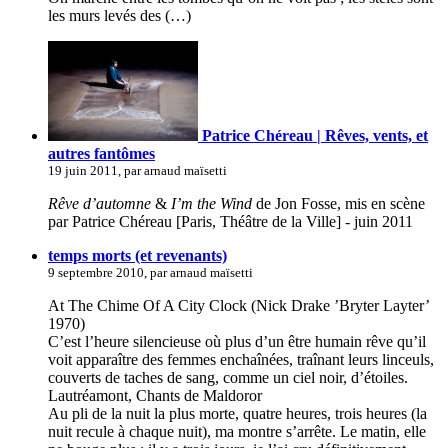
les murs levés des (…)
Patrice Chéreau | Rêves, vents, et
autres fantômes
19 juin 2011, par arnaud maïsetti
Rêve d’automne
&
I’m the Wind
de Jon Fosse, mis en scène
par Patrice Chéreau [Paris, Théâtre de la Ville] - juin 2011
temps morts (et revenants)
9 septembre 2010, par arnaud maïsetti
At The Chime Of A City Clock (Nick Drake ’Bryter Layter’
1970)
C’est l’heure silencieuse où plus d’un être humain rêve qu’il
voit apparaître des femmes enchaînées, traînant leurs linceuls,
couverts de taches de sang, comme un ciel noir, d’étoiles.
Lautréamont, Chants de Maldoror
Au pli de la nuit la plus morte, quatre heures, trois heures (la
nuit recule à chaque nuit), ma montre s’arrête. Le matin, elle