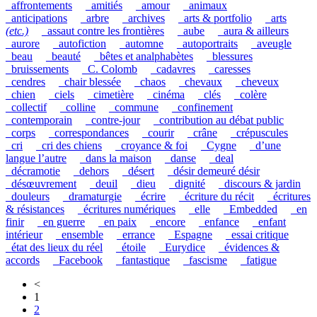
_affrontements
_amitiés
_amour
_animaux
_anticipations
_arbre
_archives
_arts & portfolio
_arts
(etc.)
_assaut contre les frontières
_aube
_aura & ailleurs
_aurore
_autofiction
_automne
_autoportraits
_aveugle
_beau
_beauté
_bêtes et analphabètes
_blessures
_bruissements
_C. Colomb
_cadavres
_caresses
_cendres
_chair blessée
_chaos
_chevaux
_cheveux
_chien
_ciels
_cimetière
_cinéma
_clés
_colère
_collectif
_colline
_commune
_confinement
_contemporain
_contre-jour
_contribution au débat public
_corps
_correspondances
_courir
_crâne
_crépuscules
_cri
_cri des chiens
_croyance & foi
_Cygne
_d’une
langue l’autre
_dans la maison
_danse
_deal
_décramotie
_dehors
_désert
_désir demeuré désir
_désœuvrement
_deuil
_dieu
_dignité
_discours & jardin
_douleurs
_dramaturgie
_écrire
_écriture du récit
_écritures
& résistances
_écritures numériques
_elle
_Embedded
_en
finir
_en guerre
_en paix
_encore
_enfance
_enfant
intérieur
_ensemble
_errance
_Espagne
_essai critique
_état des lieux du réel
_étoile
_Eurydice
_évidences &
accords
_Facebook
_fantastique
_fascisme
_fatigue
<
1
2