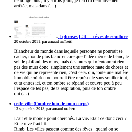
ne bouge plus ; il y a trois jours, je l’ai cru définitivement
arrêtée, mais dans (…)
[ phrases ] #4 — rêves de souillure
20 octobre 2011, par arnaud maïsetti
Blancheur du monde dans laquelle personne ne pourrait se
cacher, monde plus blanc encore que l’idée même de blanc, le
sol, le plafond, les murs, mais des murs qui n’entourent rien,
pas des murs donc, simplement une surface mate de choses et
de vie qui ne représente rien, c’est cela, oui, toute une matière
immobile où rien ne pourrait être représenté sans souiller tout,
et tu entres ici, et ton ombre se répand et couvre peu à peu
l’espace de tes pas, de ta respiration, puis de ton ombre
qui (…)
cette ville (l’ombre loin de mon corps)
13 septembre 2013, par arnaud maïsetti
L’air et le monde point cherchés. La vie. Etait-ce donc ceci ?
Et le rêve fraîchit.
Rimb. Les villes passent comme des rêves : quand on se