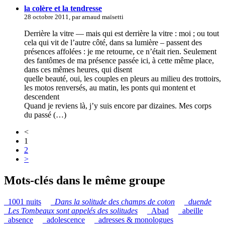
la colère et la tendresse
28 octobre 2011, par arnaud maïsetti
Derrière la vitre — mais qui est derrière la vitre : moi ; ou tout
cela qui vit de l’autre côté, dans sa lumière – passent des
présences affolées : je me retourne, ce n’était rien. Seulement
des fantômes de ma présence passée ici, à cette même place,
dans ces mêmes heures, qui disent
quelle beauté, oui, les couples en pleurs au milieu des trottoirs,
les motos renversés, au matin, les ponts qui montent et
descendent
Quand je reviens là, j’y suis encore par dizaines. Mes corps
du passé (…)
<
1
2
>
Mots-clés dans le même groupe
_1001 nuits
_
Dans la solitude des champs de coton
_
duende
_
Les Tombeaux sont appelés des solitudes
_Abad
_abeille
_absence
_adolescence
_adresses & monologues