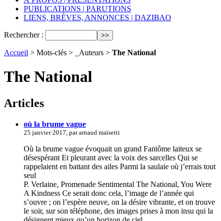
PUBLICATIONS | PARUTIONS
LIENS, BRÈVES, ANNONCES | DAZIBAO
Rechercher :
Accueil
> Mots-clés > _Auteurs >
The National
The National
Articles
où la brume vague
25 janvier 2017, par arnaud maïsetti
Où la brume vague évoquait un grand Fantôme laiteux se
désespérant Et pleurant avec la voix des sarcelles Qui se
rappelaient en battant des ailes Parmi la saulaie où j’errais tout
seul
P. Verlaine, Promenade Sentimental The National, You Were
A Kindness Ce serait donc cela, l’image de l’année qui
s’ouvre ; on l’espère neuve, on la désire vibrante, et on trouve
le soir, sur son téléphone, des images prises à mon insu qui la
désignent mieux qu’un horizon de ciel.