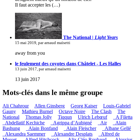
Il faut accepter les (…)
The National |
Light Years
15 mai 2019, par arnaud maïsetti
away from you
le feulement des coyotes dans Châtelet - Les Halles
13 juin 2017, par arnaud maïsetti
13 juin 2017
Mots-clés dans le même groupe
Ali Chahrour
Allen Ginsberg
Georg Kaiser
Louis-Gabriel
Gauny
Mathieu Burnel
Octave Noire
The Clash
The
National
Thomas Jolly
Tiqqun
Ulrich Lebœuf
_A Filetta
_Abdellatif Kechiche
_Agrippa d’Aubigné
_Air
_Alain
Bashung
_Alain Bonfand
_Alain Fleischer
_Albane Gellé
_Alexandra Saemmer
_Alexandre Desplats
_Alfred de
Musset
_Alfred Hitchcock
_Alix Cléo Roubaud
_Aloysius