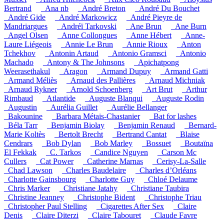
Bertrand
_Ana nb
_André Breton
_André Du Bouchet
_André Gide
_André Markowicz
_André Pieyre de
Mandriargues
_Andréï Tarkovski
_Ane Brun
_Ane Burn
_Angel Olsen
_Anne Collongues
_Anne Hébert
_Anne-
Laure Liégeois
_Annie Le Brun
_Annie Rioux
_Anton
Tchekhov
_Antonin Artaud
_Antonio Gramsci
_Antonio
Machado
_Antony & The Johnsons
_Apichatpong
Weerasethakul
_Aragon
_Armand Dupuy
_Armand Gatti
_Armand Méliès
_Arnaud des Pallières
_Arnaud Michniak
_Arnaud Rykner
_Arnold Schoenberg
_Art Brut
_Arthur
Rimbaud
_Atlantide
_Auguste Blanqui
_Auguste Rodin
_Augustin
_Aurélia Guillet
_Aurélie Bellanger
_Bakounine
_Barbara Métais-Chastanier
_Bat for lashes
_Béla Tarr
_Benjamin Biolay
_Benjamin Renaud
_Bernard-
Marie Koltès
_Bertolt Brecht
_Bertrand Cantat
_Blaise
Cendrars
_Bob Dylan
_Bob Marley
_Bossuet
_Boutaïna
El Fekkak
_C. Tarkos
_Candice Nguyen
_Carson Mc
Cullers
_Cat Power
_Catherine Marnas
_Cerisy-La-Salle
_Chad Lawson
_Charles Baudelaire
_Charles d’Orléans
_Charlotte Gainsbourg
_Charlotte Guy
_Chloé Delaume
_Chris Marker
_Christiane Jatahy
_Christiane Taubira
_Christine Jeanney
_Christophe Bident
_Christophe Triau
_Christopher Paul Stelling
_Cigarettes After Sex
_Claire
Denis
_Claire Diterzi
_Claire Tabouret
_Claude Favre