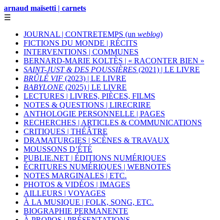
arnaud maïsetti | carnets
☰
JOURNAL | CONTRETEMPS (un
weblog
)
FICTIONS DU MONDE | RÉCITS
INTERVENTIONS | COMMUNES
BERNARD-MARIE KOLTÈS | « RACONTER BIEN »
SAINT-JUST & DES POUSSIÈRES
(2021) | LE LIVRE
BRÛLÉ VIF
(2023) | LE LIVRE
BABYLONE
(2025) | LE LIVRE
LECTURES | LIVRES, PIÈCES, FILMS
NOTES & QUESTIONS | LIRECRIRE
ANTHOLOGIE PERSONNELLE | PAGES
RECHERCHES | ARTICLES & COMMUNICATIONS
CRITIQUES | THÉÂTRE
DRAMATURGIES | SCÈNES & TRAVAUX
MOUSSONS D’ÉTÉ
PUBLIE.NET | ÉDITIONS NUMÉRIQUES
ÉCRITURES NUMÉRIQUES | WEBNOTES
NOTES MARGINALES | ETC.
PHOTOS & VIDÉOS | IMAGES
AILLEURS | VOYAGES
À LA MUSIQUE | FOLK, SONG, ETC.
BIOGRAPHIE PERMANENTE
À PROPOS | PRÉSENTATIONS