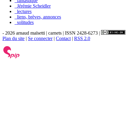
_fantastique
_Jérémie Scheidler
_lectures
_liens, brèves, annonces
_solitudes
- 2026 arnaud maïsetti | carnets | ISSN 2428-6273 |
Plan du site
|
Se connecter
|
Contact
|
RSS 2.0