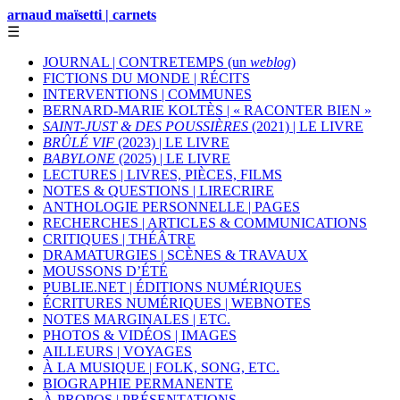
arnaud maïsetti | carnets
☰
JOURNAL | CONTRETEMPS (un
weblog
)
FICTIONS DU MONDE | RÉCITS
INTERVENTIONS | COMMUNES
BERNARD-MARIE KOLTÈS | « RACONTER BIEN »
SAINT-JUST & DES POUSSIÈRES
(2021) | LE LIVRE
BRÛLÉ VIF
(2023) | LE LIVRE
BABYLONE
(2025) | LE LIVRE
LECTURES | LIVRES, PIÈCES, FILMS
NOTES & QUESTIONS | LIRECRIRE
ANTHOLOGIE PERSONNELLE | PAGES
RECHERCHES | ARTICLES & COMMUNICATIONS
CRITIQUES | THÉÂTRE
DRAMATURGIES | SCÈNES & TRAVAUX
MOUSSONS D’ÉTÉ
PUBLIE.NET | ÉDITIONS NUMÉRIQUES
ÉCRITURES NUMÉRIQUES | WEBNOTES
NOTES MARGINALES | ETC.
PHOTOS & VIDÉOS | IMAGES
AILLEURS | VOYAGES
À LA MUSIQUE | FOLK, SONG, ETC.
BIOGRAPHIE PERMANENTE
À PROPOS | PRÉSENTATIONS