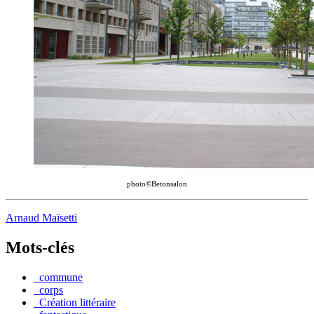
photo©Betonsalon
Arnaud Maïsetti
Mots-clés
_commune
_corps
_Création littéraire