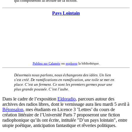
qui composeront la lecture de la fiction.
Pays Lointain
Publiez sur Calaméo
ou
explorez
la bibliothèque.
Désormais nous parlons, nous échangeons des idées. Un lien
s’est créé. De ramifications en ramification, une toile se met en
place. C’est un ferment. Ce sont les premiers germes pour une
plus grande poussée. C’est l’aube.
Dans le cadre de l’exposition
Eldoradio
, parcours autour des
archives des radios libres, dont le vernissage aura lieu mardi 5 avril à
Bétonsalon
, mes étudiants en Licence 3 ’Lettres’ du cours de
création littéraire de l’Université Paris 7 proposeront une fiction
radiophonique qu’ils ont écrite, intitulée "D’un pays lointain", entre
utopie poétique, anticipation fantastique et rêveries politiques.