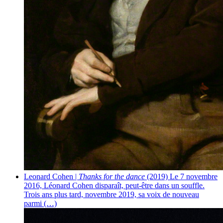
Leonard Cohen |
Thanks for the dance
(2019)
Le 7 novembre
2016, Léonard Cohen disparaît, peut-être dans un souffle.
Trois ans plus tard, novembre 2019, sa voix de nouveau
parmi (…)