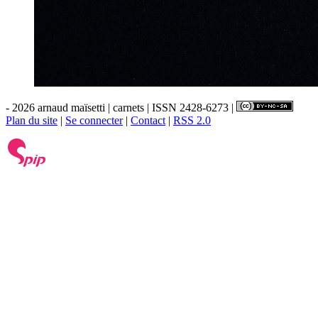
- 2026 arnaud maïsetti | carnets | ISSN 2428-6273 |
Plan du site
|
Se connecter
|
Contact
|
RSS 2.0