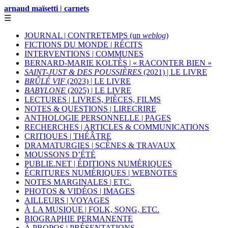
arnaud maïsetti | carnets
☰
JOURNAL | CONTRETEMPS (un
weblog
)
FICTIONS DU MONDE | RÉCITS
INTERVENTIONS | COMMUNES
BERNARD-MARIE KOLTÈS | « RACONTER BIEN »
SAINT-JUST & DES POUSSIÈRES
(2021) | LE LIVRE
BRÛLÉ VIF
(2023) | LE LIVRE
BABYLONE
(2025) | LE LIVRE
LECTURES | LIVRES, PIÈCES, FILMS
NOTES & QUESTIONS | LIRECRIRE
ANTHOLOGIE PERSONNELLE | PAGES
RECHERCHES | ARTICLES & COMMUNICATIONS
CRITIQUES | THÉÂTRE
DRAMATURGIES | SCÈNES & TRAVAUX
MOUSSONS D’ÉTÉ
PUBLIE.NET | ÉDITIONS NUMÉRIQUES
ÉCRITURES NUMÉRIQUES | WEBNOTES
NOTES MARGINALES | ETC.
PHOTOS & VIDÉOS | IMAGES
AILLEURS | VOYAGES
À LA MUSIQUE | FOLK, SONG, ETC.
BIOGRAPHIE PERMANENTE
À PROPOS | PRÉSENTATIONS