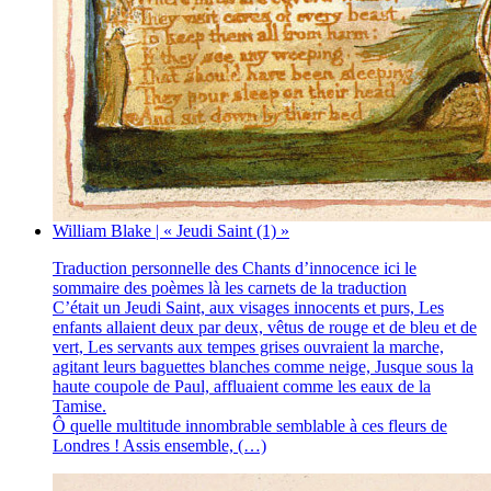
William Blake | « Jeudi Saint (1) »
Traduction personnelle des Chants d’innocence ici le
sommaire des poèmes là les carnets de la traduction
C’était un Jeudi Saint, aux visages innocents et purs, Les
enfants allaient deux par deux, vêtus de rouge et de bleu et de
vert, Les servants aux tempes grises ouvraient la marche,
agitant leurs baguettes blanches comme neige, Jusque sous la
haute coupole de Paul, affluaient comme les eaux de la
Tamise.
Ô quelle multitude innombrable semblable à ces fleurs de
Londres ! Assis ensemble, (…)