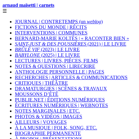
arnaud maïsetti | carnets
☰
JOURNAL | CONTRETEMPS (un
weblog
)
FICTIONS DU MONDE | RÉCITS
INTERVENTIONS | COMMUNES
BERNARD-MARIE KOLTÈS | « RACONTER BIEN »
SAINT-JUST & DES POUSSIÈRES
(2021) | LE LIVRE
BRÛLÉ VIF
(2023) | LE LIVRE
BABYLONE
(2025) | LE LIVRE
LECTURES | LIVRES, PIÈCES, FILMS
NOTES & QUESTIONS | LIRECRIRE
ANTHOLOGIE PERSONNELLE | PAGES
RECHERCHES | ARTICLES & COMMUNICATIONS
CRITIQUES | THÉÂTRE
DRAMATURGIES | SCÈNES & TRAVAUX
MOUSSONS D’ÉTÉ
PUBLIE.NET | ÉDITIONS NUMÉRIQUES
ÉCRITURES NUMÉRIQUES | WEBNOTES
NOTES MARGINALES | ETC.
PHOTOS & VIDÉOS | IMAGES
AILLEURS | VOYAGES
À LA MUSIQUE | FOLK, SONG, ETC.
BIOGRAPHIE PERMANENTE
À PROPOS | PRÉSENTATIONS