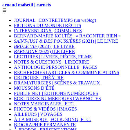
arnaud maïsetti | carnets
☰
JOURNAL | CONTRETEMPS (un
weblog
)
FICTIONS DU MONDE | RÉCITS
INTERVENTIONS | COMMUNES
BERNARD-MARIE KOLTÈS | « RACONTER BIEN »
SAINT-JUST & DES POUSSIÈRES
(2021) | LE LIVRE
BRÛLÉ VIF
(2023) | LE LIVRE
BABYLONE
(2025) | LE LIVRE
LECTURES | LIVRES, PIÈCES, FILMS
NOTES & QUESTIONS | LIRECRIRE
ANTHOLOGIE PERSONNELLE | PAGES
RECHERCHES | ARTICLES & COMMUNICATIONS
CRITIQUES | THÉÂTRE
DRAMATURGIES | SCÈNES & TRAVAUX
MOUSSONS D’ÉTÉ
PUBLIE.NET | ÉDITIONS NUMÉRIQUES
ÉCRITURES NUMÉRIQUES | WEBNOTES
NOTES MARGINALES | ETC.
PHOTOS & VIDÉOS | IMAGES
AILLEURS | VOYAGES
À LA MUSIQUE | FOLK, SONG, ETC.
BIOGRAPHIE PERMANENTE
À PROPOS | PRÉSENTATIONS