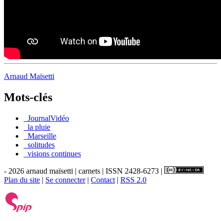
Arnaud Maïsetti
Mots-clés
_JournalVidéo
_la pluie
_Marseille
_solitudes
_visions continues
- 2026 arnaud maïsetti | carnets | ISSN 2428-6273 |
Plan du site
|
Se connecter
|
Contact
|
RSS 2.0