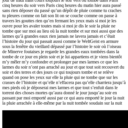
jour de midi mais cours toujours le soir vers où tombe dans Paris
cinq heures du soir vers Paris cinq heures du matin hier aura passé
sans rien déposer du passé qu’un dépôt de pluie comme tu craches
tu pleures comme on fait son lit on se couche comme on passe à
travers les gouttes rien qu’en fermant les yeux mais si moi je les
ouvre pour les avaler toutes mais si moi je dis le soir la pluie ne
tombe que sur moi au lieu où la nuit tombe et sur moi aussi que des
larmes qu’à grandes eaux rien jamais ne lavera jamais et c’était
l’histoire du jour qui passait aussi comme le WeltGeist en armure
sous la fenêtre du vieillard dépassé par l’histoire le soir où l’oiseau
de Minerve foutaises je regarde les grandes eaux tombées dans la
tombe de ce jour en plein soir et je lui appartiens et je viens bientôt
m’y mêler m’y confondre et prolonger par mes larmes ce que les
larmes du soir n’ont pas arraché au jour et que tout soit recouvert du
soir et des terres et des jours ce qui toujours tombe et se relève
quand on pose les yeux sur elle la pluie qui ne tombe que sur les
crasses de l’histoire et qu’elle n’effacera pas qu’elle charriera jusqu’à
mes pieds où je déposerai mes larmes et que tout s’enfuit dans le
torrent des choses mortes qu’aura donné le jour jusqu’au soir en
passant par moi emporté aussi par ce qui aura emporté le jour la nuit
la pluie arrachée à elle-même par la nuit tombée soudain sur la nuit