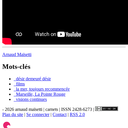
Arnaud Maïsetti
Mots-clés
_désir demeuré désir
_films
_la mer, toujours recommencée
_Marseille, La Pointe Rouge
_visions continues
- 2026 arnaud maïsetti | carnets | ISSN 2428-6273 |
Plan du site
|
Se connecter
|
Contact
|
RSS 2.0