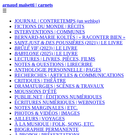
arnaud maïsetti | carnets
☰
JOURNAL | CONTRETEMPS (un
weblog
)
FICTIONS DU MONDE | RÉCITS
INTERVENTIONS | COMMUNES
BERNARD-MARIE KOLTÈS | « RACONTER BIEN »
SAINT-JUST & DES POUSSIÈRES
(2021) | LE LIVRE
BRÛLÉ VIF
(2023) | LE LIVRE
BABYLONE
(2025) | LE LIVRE
LECTURES | LIVRES, PIÈCES, FILMS
NOTES & QUESTIONS | LIRECRIRE
ANTHOLOGIE PERSONNELLE | PAGES
RECHERCHES | ARTICLES & COMMUNICATIONS
CRITIQUES | THÉÂTRE
DRAMATURGIES | SCÈNES & TRAVAUX
MOUSSONS D’ÉTÉ
PUBLIE.NET | ÉDITIONS NUMÉRIQUES
ÉCRITURES NUMÉRIQUES | WEBNOTES
NOTES MARGINALES | ETC.
PHOTOS & VIDÉOS | IMAGES
AILLEURS | VOYAGES
À LA MUSIQUE | FOLK, SONG, ETC.
BIOGRAPHIE PERMANENTE
À PROPOS | PRÉSENTATIONS