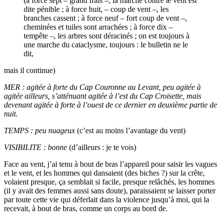
(à force sept – grand frais –, la marche contre le vent est
dite pénible ; à force huit, – coup de vent –, les
branches cassent ; à force neuf – fort coup de vent –,
cheminées et tuiles sont arrachées ; à force dix –
tempête –, les arbres sont déracinés ; on est toujours à
une marche du cataclysme, toujours : le bulletin ne le
dit,
mais il continue)
MER : agitée à forte du Cap Couronne au Levant, peu agitée à
agitée ailleurs, s’atténuant agitée à l’est du Cap Croisette, mais
devenant agitée à forte à l’ouest de ce dernier en deuxième partie de
nuit.
TEMPS : peu nuageux
(c’est au moins l’avantage du vent)
VISIBILITE : bonne
(d’ailleurs : je te vois)
Face au vent, j’ai tenu à bout de bras l’appareil pour saisir les vagues
et le vent, et les hommes qui dansaient (des biches ?) sur la crête,
volaient presque, ça semblait si facile, presque relâchés, les hommes
(il y avait des femmes aussi sans doute), paraissaient se laisser porter
par toute cette vie qui déferlait dans la violence jusqu’à moi, qui la
recevait, à bout de bras, comme un corps au bord de.