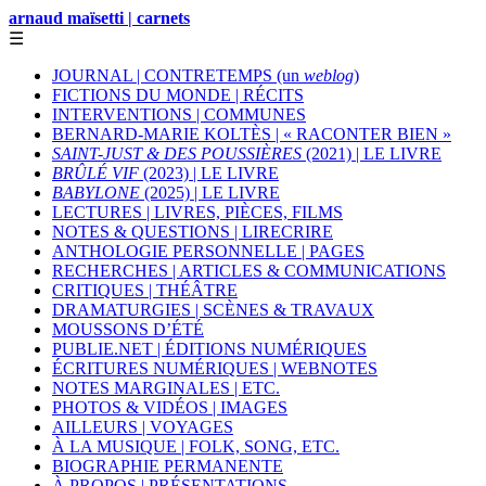
arnaud maïsetti | carnets
☰
JOURNAL | CONTRETEMPS (un
weblog
)
FICTIONS DU MONDE | RÉCITS
INTERVENTIONS | COMMUNES
BERNARD-MARIE KOLTÈS | « RACONTER BIEN »
SAINT-JUST & DES POUSSIÈRES
(2021) | LE LIVRE
BRÛLÉ VIF
(2023) | LE LIVRE
BABYLONE
(2025) | LE LIVRE
LECTURES | LIVRES, PIÈCES, FILMS
NOTES & QUESTIONS | LIRECRIRE
ANTHOLOGIE PERSONNELLE | PAGES
RECHERCHES | ARTICLES & COMMUNICATIONS
CRITIQUES | THÉÂTRE
DRAMATURGIES | SCÈNES & TRAVAUX
MOUSSONS D’ÉTÉ
PUBLIE.NET | ÉDITIONS NUMÉRIQUES
ÉCRITURES NUMÉRIQUES | WEBNOTES
NOTES MARGINALES | ETC.
PHOTOS & VIDÉOS | IMAGES
AILLEURS | VOYAGES
À LA MUSIQUE | FOLK, SONG, ETC.
BIOGRAPHIE PERMANENTE
À PROPOS | PRÉSENTATIONS