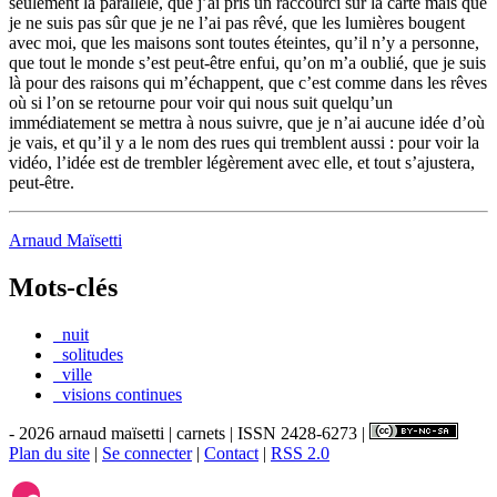
seulement la parallèle, que j’ai pris un raccourci sur la carte mais que
je ne suis pas sûr que je ne l’ai pas rêvé, que les lumières bougent
avec moi, que les maisons sont toutes éteintes, qu’il n’y a personne,
que tout le monde s’est peut-être enfui, qu’on m’a oublié, que je suis
là pour des raisons qui m’échappent, que c’est comme dans les rêves
où si l’on se retourne pour voir qui nous suit quelqu’un
immédiatement se mettra à nous suivre, que je n’ai aucune idée d’où
je vais, et qu’il y a le nom des rues qui tremblent aussi : pour voir la
vidéo, l’idée est de trembler légèrement avec elle, et tout s’ajustera,
peut-être.
Arnaud Maïsetti
Mots-clés
_nuit
_solitudes
_ville
_visions continues
- 2026 arnaud maïsetti | carnets | ISSN 2428-6273 |
Plan du site
|
Se connecter
|
Contact
|
RSS 2.0