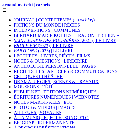
arnaud maïsetti | carnets
☰
JOURNAL | CONTRETEMPS (un
weblog
)
FICTIONS DU MONDE | RÉCITS
INTERVENTIONS | COMMUNES
BERNARD-MARIE KOLTÈS | « RACONTER BIEN »
SAINT-JUST & DES POUSSIÈRES
(2021) | LE LIVRE
BRÛLÉ VIF
(2023) | LE LIVRE
BABYLONE
(2025) | LE LIVRE
LECTURES | LIVRES, PIÈCES, FILMS
NOTES & QUESTIONS | LIRECRIRE
ANTHOLOGIE PERSONNELLE | PAGES
RECHERCHES | ARTICLES & COMMUNICATIONS
CRITIQUES | THÉÂTRE
DRAMATURGIES | SCÈNES & TRAVAUX
MOUSSONS D’ÉTÉ
PUBLIE.NET | ÉDITIONS NUMÉRIQUES
ÉCRITURES NUMÉRIQUES | WEBNOTES
NOTES MARGINALES | ETC.
PHOTOS & VIDÉOS | IMAGES
AILLEURS | VOYAGES
À LA MUSIQUE | FOLK, SONG, ETC.
BIOGRAPHIE PERMANENTE
À PROPOS | PRÉSENTATIONS