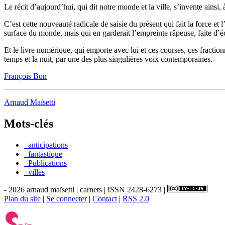
Le récit d’aujourd’hui, qui dit notre monde et la ville, s’invente ainsi
C’est cette nouveauté radicale de saisie du présent qui fait la force et
surface du monde, mais qui en garderait l’empreinte râpeuse, faite d’éc
Et le livre numérique, qui emporte avec lui et ces courses, ces fractio
temps et la nuit, par une des plus singulières voix contemporaines.
François Bon
Arnaud Maïsetti
Mots-clés
_anticipations
_fantastique
_Publications
_villes
- 2026 arnaud maïsetti | carnets | ISSN 2428-6273 |
Plan du site
|
Se connecter
|
Contact
|
RSS 2.0