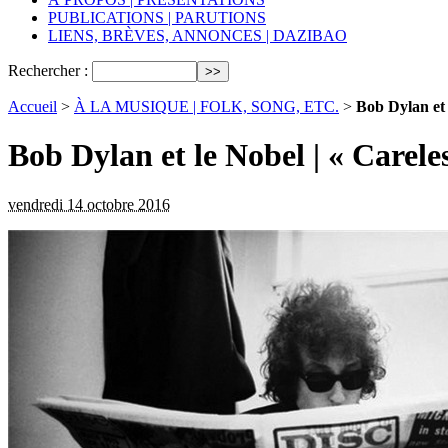
PUBLICATIONS | PARUTIONS
LIENS, BRÈVES, ANNONCES | DAZIBAO
Rechercher :
Accueil
>
À LA MUSIQUE | FOLK, SONG, ETC.
>
Bob Dylan et 
Bob Dylan et le Nobel | « Carel
vendredi 14 octobre 2016