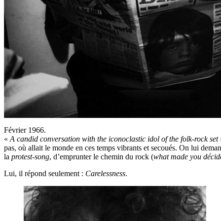
Février 1966.
«
A candid conversation with the iconoclastic idol of the folk-rock set
pas, où allait le monde en ces temps vibrants et secoués. On lui demand
la
protest-song
, d’emprunter le chemin du rock (
what made you décide 
Lui, il répond seulement :
Carelessness
.