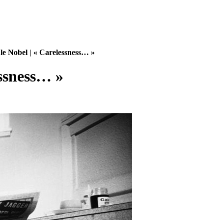
le Nobel | « Carelessness… »
essness… »