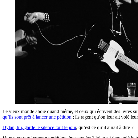
Le vieux monde aboie quand même, et ceux qui écrivent des livres sur 
qu’ils sont prêt à lancer une pétition
; ils ragent qu’on leur ait volé le
Dylan, lui, garde le silence tout le jour
, qu’est ce qu’il aurait à dire ?
Vous avez quoi comme ambitions inassouvies ?
lui avait demandé le 