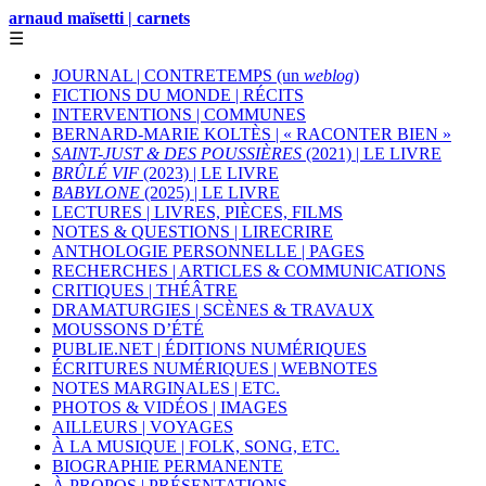
arnaud maïsetti | carnets
☰
JOURNAL | CONTRETEMPS (un
weblog
)
FICTIONS DU MONDE | RÉCITS
INTERVENTIONS | COMMUNES
BERNARD-MARIE KOLTÈS | « RACONTER BIEN »
SAINT-JUST & DES POUSSIÈRES
(2021) | LE LIVRE
BRÛLÉ VIF
(2023) | LE LIVRE
BABYLONE
(2025) | LE LIVRE
LECTURES | LIVRES, PIÈCES, FILMS
NOTES & QUESTIONS | LIRECRIRE
ANTHOLOGIE PERSONNELLE | PAGES
RECHERCHES | ARTICLES & COMMUNICATIONS
CRITIQUES | THÉÂTRE
DRAMATURGIES | SCÈNES & TRAVAUX
MOUSSONS D’ÉTÉ
PUBLIE.NET | ÉDITIONS NUMÉRIQUES
ÉCRITURES NUMÉRIQUES | WEBNOTES
NOTES MARGINALES | ETC.
PHOTOS & VIDÉOS | IMAGES
AILLEURS | VOYAGES
À LA MUSIQUE | FOLK, SONG, ETC.
BIOGRAPHIE PERMANENTE
À PROPOS | PRÉSENTATIONS