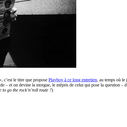
», c’est le titre que propose
Playboy à ce long entretien
, au temps où le
e – et on devine la morgue, le mépris de celui qui pose la question – d’o
to go the rock’n’roll route ?
)