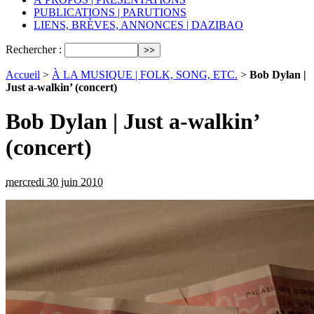
PUBLICATIONS | PARUTIONS
LIENS, BRÈVES, ANNONCES | DAZIBAO
Rechercher :
Accueil
>
À LA MUSIQUE | FOLK, SONG, ETC.
>
Bob Dylan |
Just a-walkin’ (concert)
Bob Dylan | Just a-walkin’
(concert)
mercredi 30 juin 2010