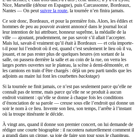
Nice, Marseille (détour en Espagne), puis Carcassonne, Bordeaux,
Nantes — On peut
suivre la route
, la tournée n’en finira jamais.
Ce soir donc, Bordeaux, et pour la première fois. Alors, les édiles et
hommes de peu au pouvoir avaient annoncé dans le journal local
leur intention de lui attribuer, honneur suprême, la médaille de la
ville — ajoutant, prudemment, ne pas savoir s’il allait l’accepter.
Mais lui, savait-il vraiment qu’il était à Bordeaux — et cela importe-
t-il pour lui l’endroit où il est, quand c’est seulement le lieu où il va,
jouant, et ne pas rester plus de quelques heures (en sortant de la
salle, on passera derrière la salle et au coin de la rue, on verra les
larges portes ouvertes sur le plateau, la scène à demi-démontée, et
les camions en train d’être chargés : déjà un peu parti tandis que les
adjoints au maire lui font les courbettes
backstage
)
Si la tournée ne finit jamais, ce n’est pas seulement parce qu’elle ne
connaît pas de terme, mais parce qu’elle ne se produit à aucun
endroit vraiment : qu’elle se donne à chaque fois les conditions
d’énonciation de sa parole — creuse sous elle l’endroit qui donne un
soir le nom à ce lieu. Invente son lieu, son temps, l’arrête à l’instant
où la troupe itinérante le décide.
À vingt ans, quand il donne son premier concert, on lui demande de
rédiger une courte biographie : il racontera naturellement comment il
a grandi dans un cirque, sa joie de faire son tour sous le chapiteau,