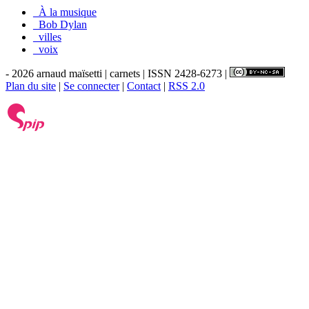
_À la musique
_Bob Dylan
_villes
_voix
- 2026 arnaud maïsetti | carnets | ISSN 2428-6273 |
Plan du site
|
Se connecter
|
Contact
|
RSS 2.0