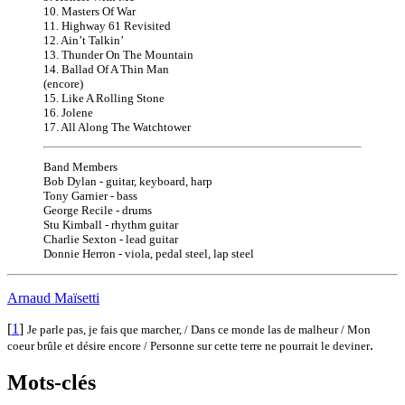
10. Masters Of War
11. Highway 61 Revisited
12. Ain’t Talkin’
13. Thunder On The Mountain
14. Ballad Of A Thin Man
(encore)
15. Like A Rolling Stone
16. Jolene
17. All Along The Watchtower
Band Members
Bob Dylan - guitar, keyboard, harp
Tony Garnier - bass
George Recile - drums
Stu Kimball - rhythm guitar
Charlie Sexton - lead guitar
Donnie Herron - viola, pedal steel, lap steel
Arnaud Maïsetti
[
1
]
Je parle pas, je fais que marcher, / Dans ce monde las de malheur / Mon
.
coeur brûle et désire encore / Personne sur cette terre ne pourrait le deviner
Mots-clés