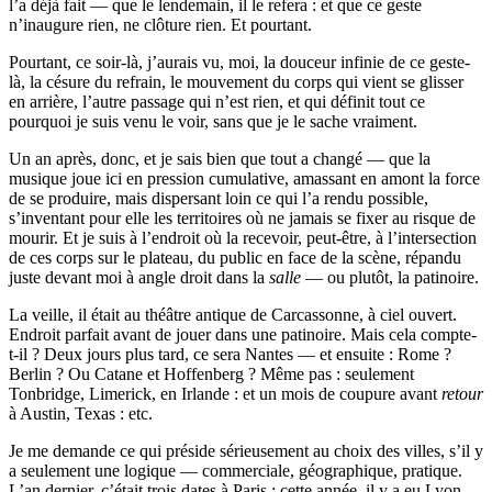
l’a déjà fait — que le lendemain, il le refera : et que ce geste
n’inaugure rien, ne clôture rien. Et pourtant.
Pourtant, ce soir-là, j’aurais vu, moi, la douceur infinie de ce geste-
là, la césure du refrain, le mouvement du corps qui vient se glisser
en arrière, l’autre passage qui n’est rien, et qui définit tout ce
pourquoi je suis venu le voir, sans que je le sache vraiment.
Un an après, donc, et je sais bien que tout a changé — que la
musique joue ici en pression cumulative, amassant en amont la force
de se produire, mais dispersant loin ce qui l’a rendu possible,
s’inventant pour elle les territoires où ne jamais se fixer au risque de
mourir. Et je suis à l’endroit où la recevoir, peut-être, à l’intersection
de ces corps sur le plateau, du public en face de la scène, répandu
juste devant moi à angle droit dans la
salle
— ou plutôt, la patinoire.
La veille, il était au théâtre antique de Carcassonne, à ciel ouvert.
Endroit parfait avant de jouer dans une patinoire. Mais cela compte-
t-il ? Deux jours plus tard, ce sera Nantes — et ensuite : Rome ?
Berlin ? Ou Catane et Hoffenberg ? Même pas : seulement
Tonbridge, Limerick, en Irlande : et un mois de coupure avant
retour
à Austin, Texas : etc.
Je me demande ce qui préside sérieusement au choix des villes, s’il y
a seulement une logique — commerciale, géographique, pratique.
L’an dernier, c’était trois dates à Paris ; cette année, il y a eu Lyon,