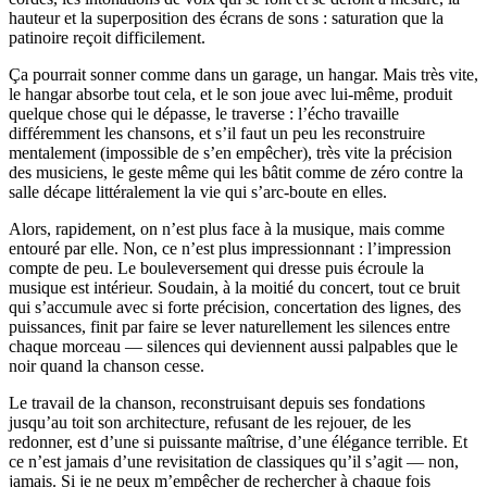
hauteur et la superposition des écrans de sons : saturation que la
patinoire reçoit difficilement.
Ça pourrait sonner comme dans un garage, un hangar. Mais très vite,
le hangar absorbe tout cela, et le son joue avec lui-même, produit
quelque chose qui le dépasse, le traverse : l’écho travaille
différemment les chansons, et s’il faut un peu les reconstruire
mentalement (impossible de s’en empêcher), très vite la précision
des musiciens, le geste même qui les bâtit comme de zéro contre la
salle décape littéralement la vie qui s’arc-boute en elles.
Alors, rapidement, on n’est plus face à la musique, mais comme
entouré par elle. Non, ce n’est plus impressionnant : l’impression
compte de peu. Le bouleversement qui dresse puis écroule la
musique est intérieur. Soudain, à la moitié du concert, tout ce bruit
qui s’accumule avec si forte précision, concertation des lignes, des
puissances, finit par faire se lever naturellement les silences entre
chaque morceau — silences qui deviennent aussi palpables que le
noir quand la chanson cesse.
Le travail de la chanson, reconstruisant depuis ses fondations
jusqu’au toit son architecture, refusant de les rejouer, de les
redonner, est d’une si puissante maîtrise, d’une élégance terrible. Et
ce n’est jamais d’une revisitation de classiques qu’il s’agit — non,
jamais. Si je ne peux m’empêcher de rechercher à chaque fois