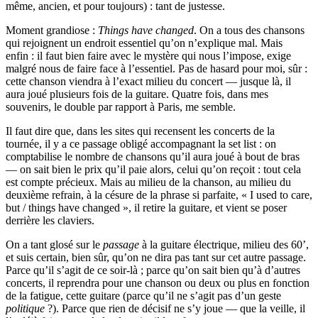
même, ancien, et pour toujours) : tant de justesse.
Moment grandiose :
Things have changed
. On a tous des chansons
qui rejoignent un endroit essentiel qu’on n’explique mal. Mais
enfin : il faut bien faire avec le mystère qui nous l’impose, exige
malgré nous de faire face à l’essentiel. Pas de hasard pour moi, sûr :
cette chanson viendra à l’exact milieu du concert — jusque là, il
aura joué plusieurs fois de la guitare. Quatre fois, dans mes
souvenirs, le double par rapport à Paris, me semble.
Il faut dire que, dans les sites qui recensent les concerts de la
tournée, il y a ce passage obligé accompagnant la set list : on
comptabilise le nombre de chansons qu’il aura joué à bout de bras
— on sait bien le prix qu’il paie alors, celui qu’on reçoit : tout cela
est compte précieux. Mais au milieu de la chanson, au milieu du
deuxième refrain, à la césure de la phrase si parfaite, « I used to care,
but / things have changed », il retire la guitare, et vient se poser
derrière les claviers.
On a tant glosé sur le
passage
à la guitare électrique, milieu des 60’,
et suis certain, bien sûr, qu’on ne dira pas tant sur cet autre passage.
Parce qu’il s’agit de ce soir-là ; parce qu’on sait bien qu’à d’autres
concerts, il reprendra pour une chanson ou deux ou plus en fonction
de la fatigue, cette guitare (parce qu’il ne s’agit pas d’un geste
politique
?). Parce que rien de décisif ne s’y joue — que la veille, il