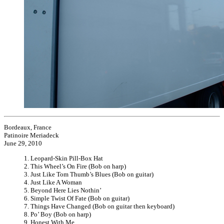
Bordeaux, France
Patinoire Meriadeck
June 29, 2010
1. Leopard-Skin Pill-Box Hat
2. This Wheel’s On Fire (Bob on harp)
3. Just Like Tom Thumb’s Blues (Bob on guitar)
4. Just Like A Woman
5. Beyond Here Lies Nothin’
6. Simple Twist Of Fate (Bob on guitar)
7. Things Have Changed (Bob on guitar then keyboard)
8. Po’ Boy (Bob on harp)
9. Honest With Me