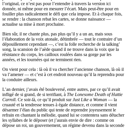
l’original, ce n’est pas pour l’entendre à travers la version ici
donnée, ni même pour en mesurer l’écart. Mais peut-être pour en
fouiller plus radicalement le défi que cela impose. Et à chaque fois,
se rendre : la chanson rebat les cartes, se donne naissance —
actualise sa mise à mort prochaine.
Bien sûr, il ne chante plus, pas plus qu’il y a un an, mais sous
l’élaboration de la voix atonale, détimbrée — tout le contraire d’un
dépouillement cependant —, c’est la folle recherche de la talking’
song, la scansion de l’aède quand il ne trouve dans la voix que la
résistance du corps, les cailloux roulées dans sa gorge par les
années, et les tournées qui ne terminent rien.
On vient pour cela : là où il va chercher l’ancienne chanson, là où il
va l’amener — et c’est à cet endroit nouveau qu’il la reprendra pour
la conduire ailleurs.
L’an dernier, j’avais été bouleversé, entre autres, par ce qu’il avait
infligé de si grand, de si terrifiant, à
The Lonesome Death of Hattie
Carroll
. Ce soir-là, ce qu’il produit sur
Just Like a Woman
— la
cruauté et la tendresse tenues à égale distance, et comme il vient
désarmer l’élan du public qui tente de reprendre joyeusement le
refrain en chantant la mélodie, quand lui se contentera sans détacher
les syllabes de le déposer (et j’aurais envie de dire : comme on
dépose un roi, un gouvernement, un régime devenu dans la seconde