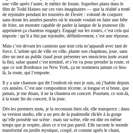
une ville après l’autre, le métier de forain. Superbes plans dans le
film de Todd Haines sur ces vies imaginaires — que la réalité a tenté
de rejoindre pendant les tournées de
Desire
: volonté de conjurer
sans doute les années passées où le monde voulait en faire une bête
de foire, un monstre capable de parler la langue de la jeunesse (ils
appelaient ça chanteur engagé). Engagé sur les routes, c’est cela qui
importe : qu’il a fini par rejoindre, définitivement, c’est une réponse.
Mais c’est devant les camions que tout cela m’apparaît avec tant de
force. L’artiste qui de ville en ville, plante son chapiteau, joue, sans
dire un mot au public (sauf pour présenter ses musiciens juste avant
la fin), salue quand c’est terminé, et s’en va pour prendre la route, et
que ce soit Bordeaux ou New York, ça ne nommera jamais ce lieu-
là, la route, qui l’emporte.
Il y a une chanson qui dit l’endroit où moi je suis, où j’habite depuis
ces années. C’est une composition récente, si longue et si brute, que
jamais, je me disais, il ne la chantera en concert. Pourtant, ce soir-là,
à la toute fin du concert, il la joue.
Dès les premiers mots, je la reconnais bien sûr, elle transperce ; dans
sa version studio, elle a un peu de la psalmodie râclée à la gorge
qu’elle possède sur scène : mais sur scène, elle est dite en même
temps que je respire, alors ce n’est pas pareil. Elle raconte le monde
transformé en
jardin mystique
, coupé, et comme après le chant,