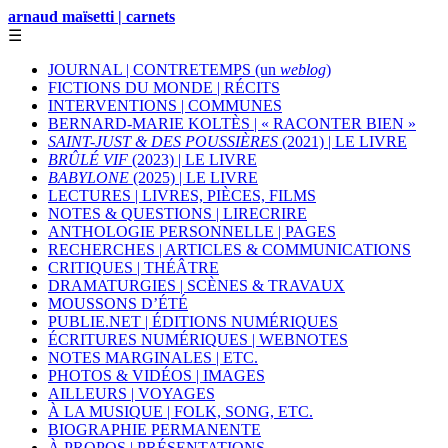
arnaud maïsetti | carnets
☰
JOURNAL | CONTRETEMPS (un
weblog
)
FICTIONS DU MONDE | RÉCITS
INTERVENTIONS | COMMUNES
BERNARD-MARIE KOLTÈS | « RACONTER BIEN »
SAINT-JUST & DES POUSSIÈRES
(2021) | LE LIVRE
BRÛLÉ VIF
(2023) | LE LIVRE
BABYLONE
(2025) | LE LIVRE
LECTURES | LIVRES, PIÈCES, FILMS
NOTES & QUESTIONS | LIRECRIRE
ANTHOLOGIE PERSONNELLE | PAGES
RECHERCHES | ARTICLES & COMMUNICATIONS
CRITIQUES | THÉÂTRE
DRAMATURGIES | SCÈNES & TRAVAUX
MOUSSONS D’ÉTÉ
PUBLIE.NET | ÉDITIONS NUMÉRIQUES
ÉCRITURES NUMÉRIQUES | WEBNOTES
NOTES MARGINALES | ETC.
PHOTOS & VIDÉOS | IMAGES
AILLEURS | VOYAGES
À LA MUSIQUE | FOLK, SONG, ETC.
BIOGRAPHIE PERMANENTE
À PROPOS | PRÉSENTATIONS