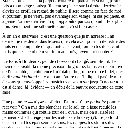
Mais là où je suis, à la perpendiculaire du plateau et si haut, je suis
pris à mon piège : puisqu’il vient se placer sur la droite, derrière le
clavier de profil en regard du public, il sera comme en face de moi :
et pourtant, je ne verrai pas davantage son visage, ni ses poignets, et
à peine l’ombre derrière lui qui apparaîtra parfois quand il fera plus
noir. Seulement une silhouette donc ; c’est bien assez.
À un an d’intervalle, c’est une question que je m’adresse : l’an
dernier, je me demandais le sens que cela avait pour lui de redire des
mots écrits cinquante ou quarante ans avant, tout en les déplaçant —
mais quel est celui de revenir un an après, revenir, réécouter ?
De Paris à Bordeaux, peu de choses ont changé, semble-t-il. Le
même dispositif, la même précision du groupe, la justesse définitive
de l’ensemble, la cohérence irréfutable du groupe (sur ce billet, c’est
écrit :
and his band
: il y a un an, l’autre ne l’indiquait pas), le mur
de sons qui enveloppe les musiciens et se dresse jusqu’à nous : tout
est si dense,
là
, évident — en dépit de la pauvre acoustique de cette
salle.
Une patinoire — n’y-avait-il rien d’autre qu’une
patinoire
pour le
recevoir ? On a mis des planches sur le sol, on a juste reculé les
mains courantes qui font le tour de l’ovale, mais on a laissé les
panneaux d’affichage pour les matchs de hockey (?). Le plafond
encaisse mal les épaisseurs de sons, les nappes, les striures des
cordes, les intonations de voix qui se font et se défont à mesure, la