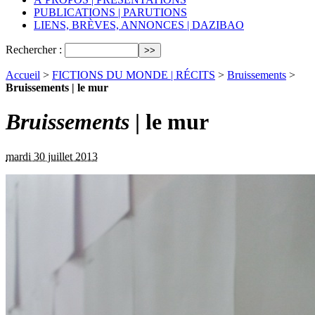
PUBLICATIONS | PARUTIONS
LIENS, BRÈVES, ANNONCES | DAZIBAO
Rechercher :
Accueil
>
FICTIONS DU MONDE | RÉCITS
>
Bruissements
>
Bruissements | le mur
Bruissements
| le mur
mardi 30 juillet 2013