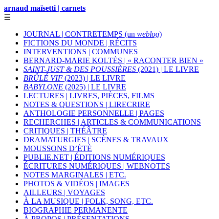
arnaud maïsetti | carnets
☰
JOURNAL | CONTRETEMPS (un
weblog
)
FICTIONS DU MONDE | RÉCITS
INTERVENTIONS | COMMUNES
BERNARD-MARIE KOLTÈS | « RACONTER BIEN »
SAINT-JUST & DES POUSSIÈRES
(2021) | LE LIVRE
BRÛLÉ VIF
(2023) | LE LIVRE
BABYLONE
(2025) | LE LIVRE
LECTURES | LIVRES, PIÈCES, FILMS
NOTES & QUESTIONS | LIRECRIRE
ANTHOLOGIE PERSONNELLE | PAGES
RECHERCHES | ARTICLES & COMMUNICATIONS
CRITIQUES | THÉÂTRE
DRAMATURGIES | SCÈNES & TRAVAUX
MOUSSONS D’ÉTÉ
PUBLIE.NET | ÉDITIONS NUMÉRIQUES
ÉCRITURES NUMÉRIQUES | WEBNOTES
NOTES MARGINALES | ETC.
PHOTOS & VIDÉOS | IMAGES
AILLEURS | VOYAGES
À LA MUSIQUE | FOLK, SONG, ETC.
BIOGRAPHIE PERMANENTE
À PROPOS | PRÉSENTATIONS