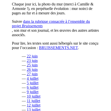
Chaque jour ici, la photo du mur (merci à Camille &
Armonie !), en perpétuelle évolution : mur noirci de
pages au fur et à mesure des jours.
Suivre
dans la rubrique consacrée à l’ensemble du
projet
Bruissements
, son mur et son journal, et les œuvres des autres artistes
associés.
Pour lire, les textes sont aussi hébergés sur le site conçu
pour l’occasion :
BRUISSEMENTS.NET
.
—
22 juin
—
23 juin
—
25 juin
—
26 juin
—
27 juin
—
4 juillet
—
5 juillet
—
6 juillet
—
9 juillet
—
10 juillet
—
11 juillet
—
12 juillet
—
13 juillet