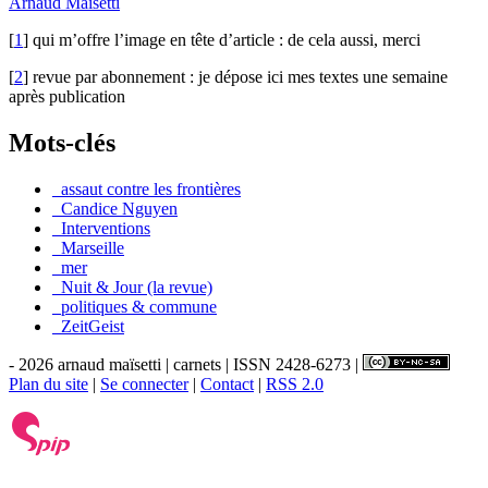
Arnaud Maïsetti
[
1
]
qui m’offre l’image en tête d’article : de cela aussi, merci
[
2
]
revue par abonnement : je dépose ici mes textes une semaine
après publication
Mots-clés
_assaut contre les frontières
_Candice Nguyen
_Interventions
_Marseille
_mer
_Nuit & Jour (la revue)
_politiques & commune
_ZeitGeist
- 2026 arnaud maïsetti | carnets | ISSN 2428-6273 |
Plan du site
|
Se connecter
|
Contact
|
RSS 2.0