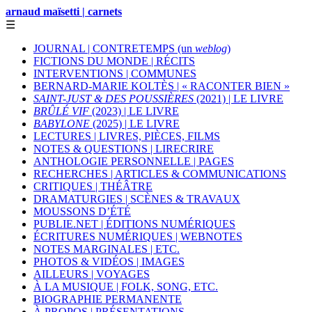
arnaud maïsetti | carnets
☰
JOURNAL | CONTRETEMPS (un
weblog
)
FICTIONS DU MONDE | RÉCITS
INTERVENTIONS | COMMUNES
BERNARD-MARIE KOLTÈS | « RACONTER BIEN »
SAINT-JUST & DES POUSSIÈRES
(2021) | LE LIVRE
BRÛLÉ VIF
(2023) | LE LIVRE
BABYLONE
(2025) | LE LIVRE
LECTURES | LIVRES, PIÈCES, FILMS
NOTES & QUESTIONS | LIRECRIRE
ANTHOLOGIE PERSONNELLE | PAGES
RECHERCHES | ARTICLES & COMMUNICATIONS
CRITIQUES | THÉÂTRE
DRAMATURGIES | SCÈNES & TRAVAUX
MOUSSONS D’ÉTÉ
PUBLIE.NET | ÉDITIONS NUMÉRIQUES
ÉCRITURES NUMÉRIQUES | WEBNOTES
NOTES MARGINALES | ETC.
PHOTOS & VIDÉOS | IMAGES
AILLEURS | VOYAGES
À LA MUSIQUE | FOLK, SONG, ETC.
BIOGRAPHIE PERMANENTE
À PROPOS | PRÉSENTATIONS