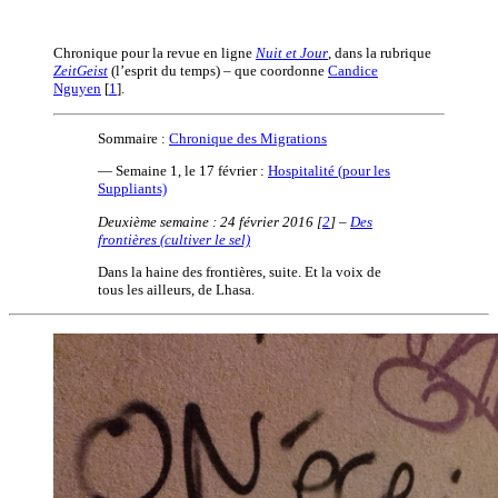
Chronique pour la revue en ligne
Nuit et Jour
, dans la rubrique
ZeitGeist
(l’esprit du temps) – que coordonne
Candice
Nguyen
[
1
]
.
Sommaire :
Chronique des Migrations
— Semaine 1, le 17 février :
Hospitalité (pour les
Suppliants)
Deuxième semaine : 24 février 2016
[
2
]
–
Des
frontières (cultiver le sel)
Dans la haine des frontières, suite. Et la voix de
tous les ailleurs, de Lhasa.