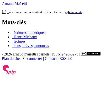
Arnaud Maïsetti
[
1
]
_
à suivre aussi l’activité du site sur twitter :
@brisements
.
Mots-clés
_écritures numériques
_Henri Michaux
_lectures
_liens, brèves, annonces
- 2026 arnaud maïsetti | carnets | ISSN 2428-6273 |
Plan du site
|
Se connecter
|
Contact
|
RSS 2.0