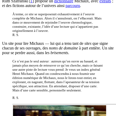
Ruth Szafranski
[
1
]
propose un
dictionnaire
Michaux, avec
extraits
;
et des fictions autour de l’univers ainsi
parcouru
.
À terme, ce site se superposerait exhaustivement à l’oeuvre
complète de Michaux. Alors il s’annulerait, on l’effacerait. Mais
dans ce mouvement de rejoindre l’oeuvre chronologique,
construire, existante, l’idée d’une lecture qui n’appartient pas
originellement à l’oeuvre.
R. S.
Un site pour lire Michaux — lui qui a tenu tant de
sites
que signe
chacun de ses ouvrages, des
noms de domaine
à part entière. Un site
pour se perdre aussi, dans les
brisements
.
Ce n’est pas le seul auteur : auteurs qu’on ouvre au hasard, et
jamais plus moyen de retrouver ce qu’on cherche, mais ce faisant
une autre piste de lecture vous prend. Je veux un index général
Henri Michaux. Quand on condescendra à nous fournir une
édition numérique de Michaux, nous le lirons tout entier, en
explorant, en nageant, flottant, dans l’apesanteur de sa tension
spécifique, son attraction. En attendant, disposer d’une carte.
Mais d’une carte sensible, personnelle seulement.
R. S.