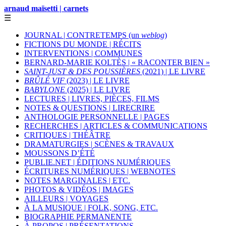
arnaud maïsetti | carnets
☰
JOURNAL | CONTRETEMPS (un
weblog
)
FICTIONS DU MONDE | RÉCITS
INTERVENTIONS | COMMUNES
BERNARD-MARIE KOLTÈS | « RACONTER BIEN »
SAINT-JUST & DES POUSSIÈRES
(2021) | LE LIVRE
BRÛLÉ VIF
(2023) | LE LIVRE
BABYLONE
(2025) | LE LIVRE
LECTURES | LIVRES, PIÈCES, FILMS
NOTES & QUESTIONS | LIRECRIRE
ANTHOLOGIE PERSONNELLE | PAGES
RECHERCHES | ARTICLES & COMMUNICATIONS
CRITIQUES | THÉÂTRE
DRAMATURGIES | SCÈNES & TRAVAUX
MOUSSONS D’ÉTÉ
PUBLIE.NET | ÉDITIONS NUMÉRIQUES
ÉCRITURES NUMÉRIQUES | WEBNOTES
NOTES MARGINALES | ETC.
PHOTOS & VIDÉOS | IMAGES
AILLEURS | VOYAGES
À LA MUSIQUE | FOLK, SONG, ETC.
BIOGRAPHIE PERMANENTE
À PROPOS | PRÉSENTATIONS