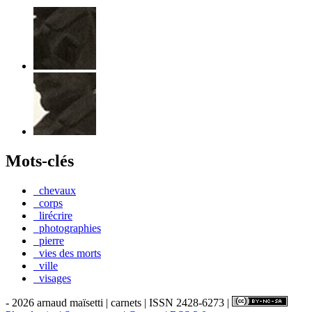
Mots-clés
_chevaux
_corps
_lirécrire
_photographies
_pierre
_vies des morts
_ville
_visages
- 2026 arnaud maïsetti | carnets | ISSN 2428-6273 |