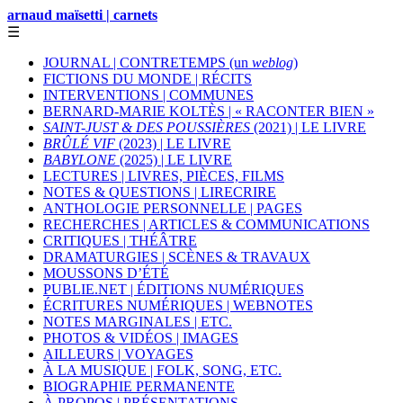
arnaud maïsetti | carnets
☰
JOURNAL | CONTRETEMPS (un
weblog
)
FICTIONS DU MONDE | RÉCITS
INTERVENTIONS | COMMUNES
BERNARD-MARIE KOLTÈS | « RACONTER BIEN »
SAINT-JUST & DES POUSSIÈRES
(2021) | LE LIVRE
BRÛLÉ VIF
(2023) | LE LIVRE
BABYLONE
(2025) | LE LIVRE
LECTURES | LIVRES, PIÈCES, FILMS
NOTES & QUESTIONS | LIRECRIRE
ANTHOLOGIE PERSONNELLE | PAGES
RECHERCHES | ARTICLES & COMMUNICATIONS
CRITIQUES | THÉÂTRE
DRAMATURGIES | SCÈNES & TRAVAUX
MOUSSONS D’ÉTÉ
PUBLIE.NET | ÉDITIONS NUMÉRIQUES
ÉCRITURES NUMÉRIQUES | WEBNOTES
NOTES MARGINALES | ETC.
PHOTOS & VIDÉOS | IMAGES
AILLEURS | VOYAGES
À LA MUSIQUE | FOLK, SONG, ETC.
BIOGRAPHIE PERMANENTE
À PROPOS | PRÉSENTATIONS