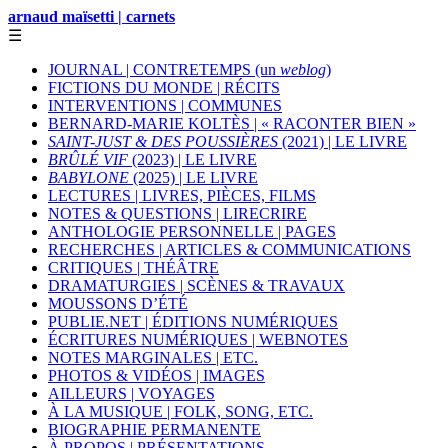
arnaud maïsetti | carnets
☰
JOURNAL | CONTRETEMPS (un
weblog
)
FICTIONS DU MONDE | RÉCITS
INTERVENTIONS | COMMUNES
BERNARD-MARIE KOLTÈS | « RACONTER BIEN »
SAINT-JUST & DES POUSSIÈRES
(2021) | LE LIVRE
BRÛLÉ VIF
(2023) | LE LIVRE
BABYLONE
(2025) | LE LIVRE
LECTURES | LIVRES, PIÈCES, FILMS
NOTES & QUESTIONS | LIRECRIRE
ANTHOLOGIE PERSONNELLE | PAGES
RECHERCHES | ARTICLES & COMMUNICATIONS
CRITIQUES | THÉÂTRE
DRAMATURGIES | SCÈNES & TRAVAUX
MOUSSONS D’ÉTÉ
PUBLIE.NET | ÉDITIONS NUMÉRIQUES
ÉCRITURES NUMÉRIQUES | WEBNOTES
NOTES MARGINALES | ETC.
PHOTOS & VIDÉOS | IMAGES
AILLEURS | VOYAGES
À LA MUSIQUE | FOLK, SONG, ETC.
BIOGRAPHIE PERMANENTE
À PROPOS | PRÉSENTATIONS