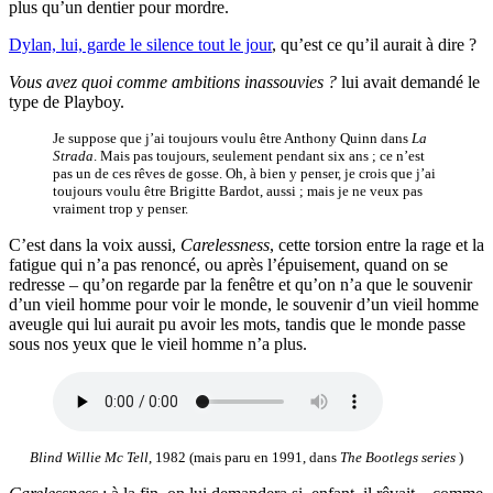
plus qu’un dentier pour mordre.
Dylan, lui, garde le silence tout le jour
, qu’est ce qu’il aurait à dire ?
Vous avez quoi comme ambitions inassouvies ?
lui avait demandé le
type de Playboy.
Je suppose que j’ai toujours voulu être Anthony Quinn dans
La
Strada
. Mais pas toujours, seulement pendant six ans ; ce n’est
pas un de ces rêves de gosse. Oh, à bien y penser, je crois que j’ai
toujours voulu être Brigitte Bardot, aussi ; mais je ne veux pas
vraiment trop y penser.
C’est dans la voix aussi,
Carelessness
, cette torsion entre la rage et la
fatigue qui n’a pas renoncé, ou après l’épuisement, quand on se
redresse – qu’on regarde par la fenêtre et qu’on n’a que le souvenir
d’un vieil homme pour voir le monde, le souvenir d’un vieil homme
aveugle qui lui aurait pu avoir les mots, tandis que le monde passe
sous nos yeux que le vieil homme n’a plus.
Blind Willie Mc Tell
, 1982 (mais paru en 1991, dans
The Bootlegs series
)