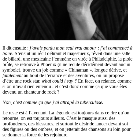
Il dit ensuite :
j’avais perdu mon seul vrai amour ; j’ai commencé à
boire
. S’ensuit un récit délirant et majestueux, réveil dans une salle
de billard, une mexicaine l’emmène en virée à Philadelphie, la piole
brûle, se retrouve à Phoenix (il ne recule décidément devant aucun
symbole), trouve un job comme « Chinaman », longue dérive, et
fatalement
au bout de l’errance et des aventures, on lui propose
d’être une rock star,
what could i say ?
En face, on relance, comme
si on n’avait rien entendu : et c’est donc comme ça que vous êtes
devenu un chanteur de rock ?
Non, c’est comme ça que j’ai attrapé la tuberculose.
Le reste est à l’avenant. La légende est toujours dans ce rire qu’on
retourne, on est toujours ailleurs. C’est le masque aussi des
profondeurs, des blessures, et surtout le désir de lancer devant soi
des figures ou des ombres, et on jetterait des chansons au loin pour
se donner la force de les rejoindre.