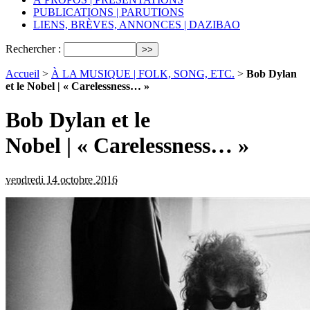
PUBLICATIONS | PARUTIONS
LIENS, BRÈVES, ANNONCES | DAZIBAO
Rechercher :
Accueil
>
À LA MUSIQUE | FOLK, SONG, ETC.
>
Bob Dylan
et le Nobel | « Carelessness… »
Bob Dylan et le
Nobel | « Carelessness… »
vendredi 14 octobre 2016