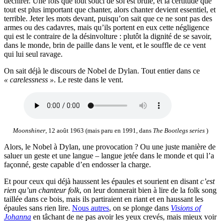
déchirer. Une fois que tout souci de soi est brûlé, et la certitude que
tout est plus important que chanter, alors chanter devient essentiel, et
terrible. Jeter les mots devant, puisqu’on sait que ce ne sont pas des
armes ou des cadavres, mais qu’ils portent en eux cette négligence
qui est le contraire de la désinvolture : plutôt la dignité de se savoir,
dans le monde, brin de paille dans le vent, et le souffle de ce vent
qui lui seul ravage.
On sait déjà le discours de Nobel de Dylan. Tout entier dans ce
« carelessness »
. Le reste dans le vent.
Moonshiner
, 12 août 1963 (mais paru en 1991, dans
The Bootlegs series
)
Alors, le Nobel à Dylan, une provocation ? Ou une juste manière de
saluer un geste et une langue – langue jetée dans le monde et qui l’a
façonné, geste capable d’en endosser la charge.
Et pour ceux qui déjà haussent les épaules et sourient en disant
c’est
rien qu’un chanteur folk
, on leur donnerait bien à lire de la folk song
taillée dans ce bois, mais ils partiraient en riant et en haussant les
épaules sans rien lire.
Nous autres
, on se plonge dans
Visions of
Johanna
en tâchant de ne pas avoir les yeux crevés, mais mieux voir