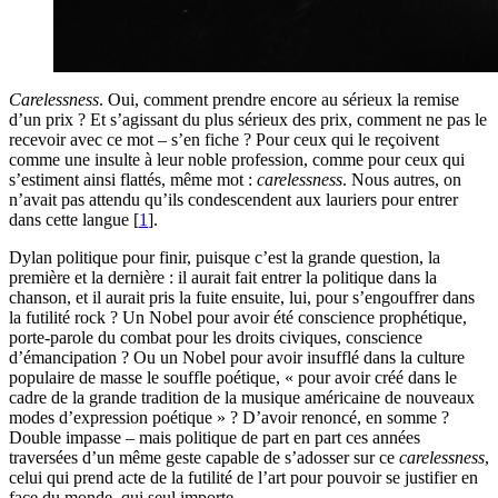
Carelessness
. Oui, comment prendre encore au sérieux la remise
d’un prix ? Et s’agissant du plus sérieux des prix, comment ne pas le
recevoir avec ce mot – s’en fiche ? Pour ceux qui le reçoivent
comme une insulte à leur noble profession, comme pour ceux qui
s’estiment ainsi flattés, même mot :
carelessness
. Nous autres, on
n’avait pas attendu qu’ils condescendent aux lauriers pour entrer
dans cette langue
[
1
]
.
Dylan politique pour finir, puisque c’est la grande question, la
première et la dernière : il aurait fait entrer la politique dans la
chanson, et il aurait pris la fuite ensuite, lui, pour s’engouffrer dans
la futilité rock ? Un Nobel pour avoir été conscience prophétique,
porte-parole du combat pour les droits civiques, conscience
d’émancipation ? Ou un Nobel pour avoir insufflé dans la culture
populaire de masse le souffle poétique, « pour avoir créé dans le
cadre de la grande tradition de la musique américaine de nouveaux
modes d’expression poétique » ? D’avoir renoncé, en somme ?
Double impasse – mais politique de part en part ces années
traversées d’un même geste capable de s’adosser sur ce
carelessness
,
celui qui prend acte de la futilité de l’art pour pouvoir se justifier en
face du monde, qui seul importe.