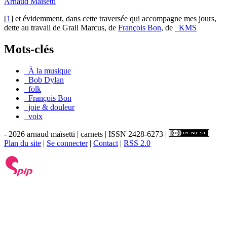
Arnaud Maïsetti
[
1
]
et évidemment, dans cette traversée qui accompagne mes jours,
dette au travail de Grail Marcus, de
François Bon
, de
_KMS
Mots-clés
_À la musique
_Bob Dylan
_folk
_François Bon
_joie & douleur
_voix
- 2026 arnaud maïsetti | carnets | ISSN 2428-6273 |
Plan du site
|
Se connecter
|
Contact
|
RSS 2.0