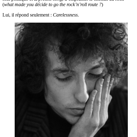
(
what made you décide to go the rock’n’roll route ?
)
Lui, il répond seulement :
Carelessness
.