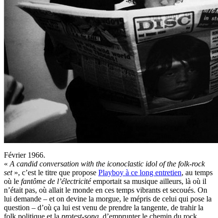
Février 1966.
«
A candid conversation with the iconoclastic idol of the folk-rock
set
», c’est le titre que propose
Playboy à ce long entretien
, au temps
où le
fantôme de l’électricité
emportait sa musique ailleurs, là où il
n’était pas, où allait le monde en ces temps vibrants et secoués. On
lui demande – et on devine la morgue, le mépris de celui qui pose la
question – d’où ça lui est venu de prendre la tangente, de trahir la
folk politique et la
protest-song
, d’emprunter le chemin du rock