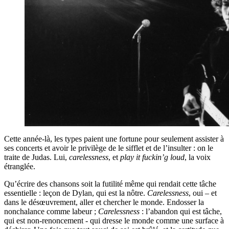
Cette année-là, les types paient une fortune pour seulement assister à
ses concerts et avoir le privilège de le sifflet et de l’insulter : on le
traite de Judas. Lui,
carelessness
, et
play it fuckin’g loud
, la voix
étranglée.
Qu’écrire des chansons soit la futilité même qui rendait cette tâche
essentielle : leçon de Dylan, qui est la nôtre.
Carelessness
, oui – et
dans le désœuvrement, aller et chercher le monde. Endosser la
nonchalance comme labeur ;
Carelessness
: l’abandon qui est tâche,
qui est non-renoncement - qui dresse le monde comme une surface à