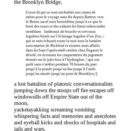
the Brooklyn Bridge,
[/ceux-là qui se sont enchaînés aux rames de
métro pour le voyage sans fin depuis Battery vers
le Bronx sacré sous benzédrine jusqu’à ce que le
bruit des roues et des enfants les firent redescendre
tremblant lambeaux de bouche et cerveaux
lugubres brisés sur l’éclairage lugubre d’un Zoo, /
qui se sont échoués toute la nuit sous la lumière
sous-marine de Bickford et ensuite assis affalés
dans les bars l’après-midi entière chez Fugazzi le
désolé, en écoutant les craquements du jugement
dernier sur le juke-box à l’hydrogène, / qui ont
parlé sans s’arrêter pendant 70 heures du parc
jusqu’à la piaule jusqu’au bar jusqu’à l’asile
jusqu’au musée jusqu’au pont de Brooklyn,/]
a lost battalion of platonic conversationalists
jumping down the stoops off fire escapes off
windowsills off Empire State out of the
moon,
yacketayakking screaming vomiting
whispering facts and memories and anecdotes
and eyeball kicks and shocks of hospitals and
jails and wars,