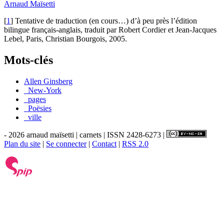
Arnaud Maïsetti
[
1
]
Tentative de traduction (en cours…) d’à peu près l’édition
bilingue français-anglais, traduit par Robert Cordier et Jean-Jacques
Lebel, Paris, Christian Bourgois, 2005.
Mots-clés
Allen Ginsberg
_New-York
_pages
_Poësies
_ville
- 2026 arnaud maïsetti | carnets | ISSN 2428-6273 |
Plan du site
|
Se connecter
|
Contact
|
RSS 2.0