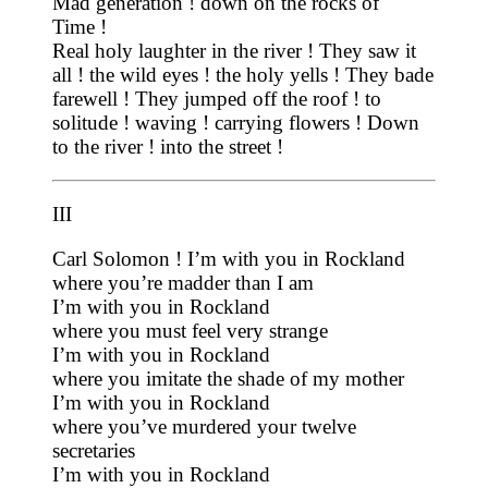
Mad generation ! down on the rocks of
Time !
Real holy laughter in the river ! They saw it
all ! the wild eyes ! the holy yells ! They bade
farewell ! They jumped off the roof ! to
solitude ! waving ! carrying flowers ! Down
to the river ! into the street !
III
Carl Solomon ! I’m with you in Rockland
where you’re madder than I am
I’m with you in Rockland
where you must feel very strange
I’m with you in Rockland
where you imitate the shade of my mother
I’m with you in Rockland
where you’ve murdered your twelve
secretaries
I’m with you in Rockland