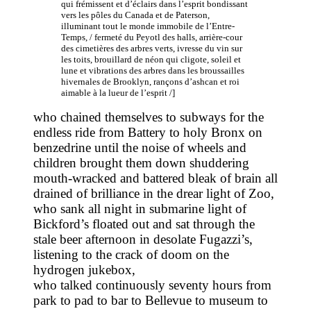
qui frémissent et d’éclairs dans l’esprit bondissant
vers les pôles du Canada et de Paterson,
illuminant tout le monde immobile de l’Entre-
Temps, / fermeté du Peyotl des halls, arrière-cour
des cimetières des arbres verts, ivresse du vin sur
les toits, brouillard de néon qui cligote, soleil et
lune et vibrations des arbres dans les broussailles
hivernales de Brooklyn, rançons d’ashcan et roi
aimable à la lueur de l’esprit /]
who chained themselves to subways for the
endless ride from Battery to holy Bronx on
benzedrine until the noise of wheels and
children brought them down shuddering
mouth-wracked and battered bleak of brain all
drained of brilliance in the drear light of Zoo,
who sank all night in submarine light of
Bickford’s floated out and sat through the
stale beer afternoon in desolate Fugazzi’s,
listening to the crack of doom on the
hydrogen jukebox,
who talked continuously seventy hours from
park to pad to bar to Bellevue to museum to