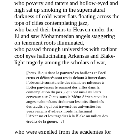
who poverty and tatters and hollow-eyed and
high sat up smoking in the supernatural
darkness of cold-water flats floating across the
tops of cities contemplating jazz,
who bared their brains to Heaven under the
El and saw Mohammedan angels staggering
on tenement roofs illuminated,
who passed through universities with radiant
cool eyes hallucinating Arkansas and Blake-
light tragedy among the scholars of war,
[/ceux-là qui dans la pauvreté en haillons et l’oeil
creux et défoncés sont restés debout à fumer dans
l’obscurité surnaturelle des chambres miteuses à
flotter par-dessus le sommet des villes dans la
contemplation du jazz, / qui ont mis à nu leurs
cerveaux aux Cieux sous le Métro Aérien et vu les
anges mahométans tituber sur les toits illuminés
des taudis, / qui ont traversé les universités les
yeux remplis d’adieux froids hallucinant
l’Arkansas et les tragédies à la Blake au milieu des
érudits de la guerre, /]
who were expelled from the academies for