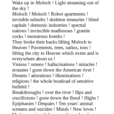
Wake up in Moloch ! Light streaming out of
the sky !
Moloch ! Moloch ! Robot apartments !
invisible suburbs ! skeleton treasuries ! blind
capitals ! demonic industries ! spectral
nations ! invincible madhouses ! granite
cocks ! monstrous bombs !
They broke their backs lifting Moloch to
Heaven ! Pavements, trees, radios, tons !
lifting the city to Heaven which exists and is
everywhere about us !
Visions ! omens ! hallucinations ! miracles !
ecstasies ! gone down the American river !
Dreams ! adorations ! illuminations !
religions ! the whole boatload of sensitive
bullshit !
Breakthroughs ! over the river ! flips and
crucifixions ! gone down the flood ! Highs !
Epiphanies ! Despairs ! Ten years’ animal
screams and suicides ! Minds ! New loves !