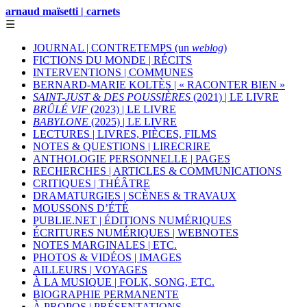
arnaud maïsetti | carnets
☰
JOURNAL | CONTRETEMPS (un
weblog
)
FICTIONS DU MONDE | RÉCITS
INTERVENTIONS | COMMUNES
BERNARD-MARIE KOLTÈS | « RACONTER BIEN »
SAINT-JUST & DES POUSSIÈRES
(2021) | LE LIVRE
BRÛLÉ VIF
(2023) | LE LIVRE
BABYLONE
(2025) | LE LIVRE
LECTURES | LIVRES, PIÈCES, FILMS
NOTES & QUESTIONS | LIRECRIRE
ANTHOLOGIE PERSONNELLE | PAGES
RECHERCHES | ARTICLES & COMMUNICATIONS
CRITIQUES | THÉÂTRE
DRAMATURGIES | SCÈNES & TRAVAUX
MOUSSONS D’ÉTÉ
PUBLIE.NET | ÉDITIONS NUMÉRIQUES
ÉCRITURES NUMÉRIQUES | WEBNOTES
NOTES MARGINALES | ETC.
PHOTOS & VIDÉOS | IMAGES
AILLEURS | VOYAGES
À LA MUSIQUE | FOLK, SONG, ETC.
BIOGRAPHIE PERMANENTE
À PROPOS | PRÉSENTATIONS