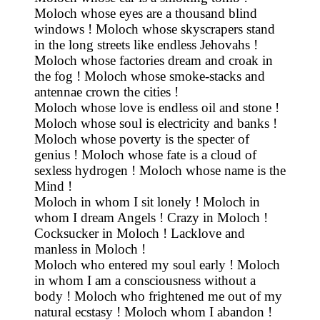
Moloch whose eyes are a thousand blind
windows ! Moloch whose skyscrapers stand
in the long streets like endless Jehovahs !
Moloch whose factories dream and croak in
the fog ! Moloch whose smoke-stacks and
antennae crown the cities !
Moloch whose love is endless oil and stone !
Moloch whose soul is electricity and banks !
Moloch whose poverty is the specter of
genius ! Moloch whose fate is a cloud of
sexless hydrogen ! Moloch whose name is the
Mind !
Moloch in whom I sit lonely ! Moloch in
whom I dream Angels ! Crazy in Moloch !
Cocksucker in Moloch ! Lacklove and
manless in Moloch !
Moloch who entered my soul early ! Moloch
in whom I am a consciousness without a
body ! Moloch who frightened me out of my
natural ecstasy ! Moloch whom I abandon !