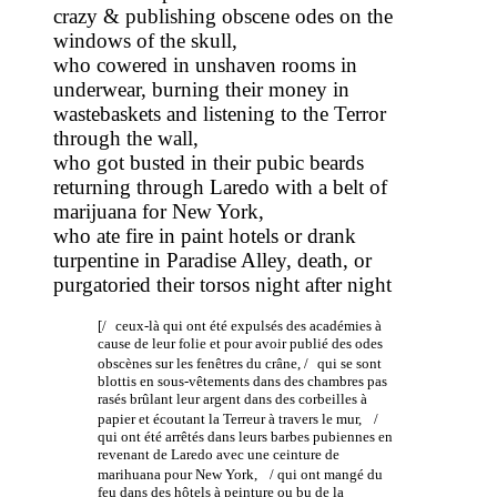
crazy & publishing obscene odes on the
windows of the skull,
who cowered in unshaven rooms in
underwear, burning their money in
wastebaskets and listening to the Terror
through the wall,
who got busted in their pubic beards
returning through Laredo with a belt of
marijuana for New York,
who ate fire in paint hotels or drank
turpentine in Paradise Alley, death, or
purgatoried their torsos night after night
[/ ceux-là qui ont été expulsés des académies à
cause de leur folie et pour avoir publié des odes
obscènes sur les fenêtres du crâne, / qui se sont
blottis en sous-vêtements dans des chambres pas
rasés brûlant leur argent dans des corbeilles à
papier et écoutant la Terreur à travers le mur, /
qui ont été arrêtés dans leurs barbes pubiennes en
revenant de Laredo avec une ceinture de
marihuana pour New York, / qui ont mangé du
feu dans des hôtels à peinture ou bu de la