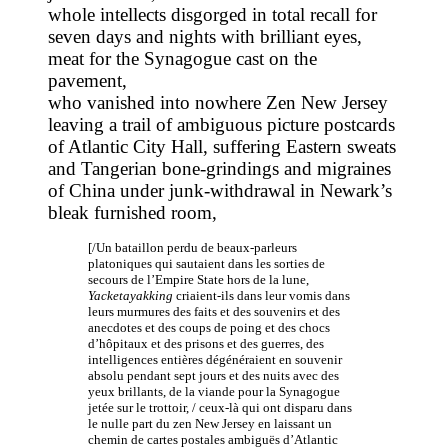
whole intellects disgorged in total recall for
seven days and nights with brilliant eyes,
meat for the Synagogue cast on the
pavement,
who vanished into nowhere Zen New Jersey
leaving a trail of ambiguous picture postcards
of Atlantic City Hall, suffering Eastern sweats
and Tangerian bone-grindings and migraines
of China under junk-withdrawal in Newark’s
bleak furnished room,
[/Un bataillon perdu de beaux-parleurs
platoniques qui sautaient dans les sorties de
secours de l’Empire State hors de la lune,
Yacketayakking
criaient-ils dans leur vomis dans
leurs murmures des faits et des souvenirs et des
anecdotes et des coups de poing et des chocs
d’hôpitaux et des prisons et des guerres, des
intelligences entières dégénéraient en souvenir
absolu pendant sept jours et des nuits avec des
yeux brillants, de la viande pour la Synagogue
jetée sur le trottoir, / ceux-là qui ont disparu dans
le nulle part du zen New Jersey en laissant un
chemin de cartes postales ambiguës d’Atlantic