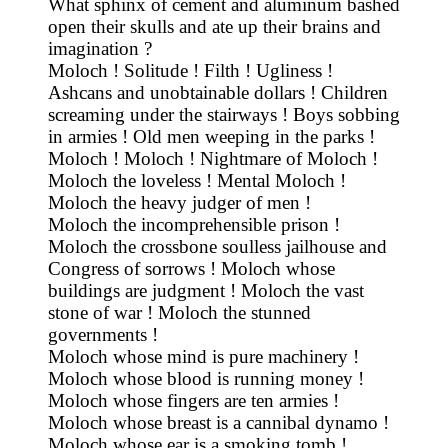
What sphinx of cement and aluminum bashed
open their skulls and ate up their brains and
imagination ?
Moloch ! Solitude ! Filth ! Ugliness !
Ashcans and unobtainable dollars ! Children
screaming under the stairways ! Boys sobbing
in armies ! Old men weeping in the parks !
Moloch ! Moloch ! Nightmare of Moloch !
Moloch the loveless ! Mental Moloch !
Moloch the heavy judger of men !
Moloch the incomprehensible prison !
Moloch the crossbone soulless jailhouse and
Congress of sorrows ! Moloch whose
buildings are judgment ! Moloch the vast
stone of war ! Moloch the stunned
governments !
Moloch whose mind is pure machinery !
Moloch whose blood is running money !
Moloch whose fingers are ten armies !
Moloch whose breast is a cannibal dynamo !
Moloch whose ear is a smoking tomb !