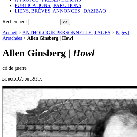
PUBLICATIONS | PARUTIONS
LIENS, BRÈVES, ANNONCES | DAZIBAO
Rechercher :
Accueil
>
ANTHOLOGIE PERSONNELLE | PAGES
>
Pages |
Arrachées
>
Allen Ginsberg | Howl
Allen Ginsberg |
Howl
cri de guerre
samedi 17 juin 2017