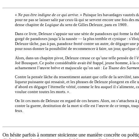
«
Ne pas être indigne de ce qui arrive.
» Puisque les bavardages vautrés dan
pour ne pas se laisser salir par ceux-là qui se servent encore une fois des 
dense chapitre de
Logique du sens
de Gilles Deleuze, paru en 1969.
Dans ce livre, Deleuze s’appuie sur une série de paradoxes qui forme la théo
gorgé de paradoxes jusqu’à la nausée — la plus terrible et cynique : s’élo
Deleuze tâche, pas à pas, paradoxe frotté contre un autre, de dégager une p
pour nous donner la possibilité de recommencer à faire, un jour, quelque c
Alors, dans un chapitre pivot, Deleuze creuse ce qu’une telle pensée de l’
Joë Bousquet. Ce poète considérable avait été frappé, jeune homme, à la co
acharnement l’œuvre brève et majuscule qu’on sait :
La Tisane des Sarments
Contre la pensée lâche du ressentiment autant que celle de la servilité, t
liqueur puissante qui ressaisit, et les phrases de Deleuze plongent en elle 
d’abord en dégager l’éternelle vérité, comme le feu auquel il s’alimente, ce
voulue contre toutes les morts. ».
On lit ces mots de Deleuze en regard de ces heures. Alors, on s’attachera à
contre la guerre, destitution de la mort si elle est l’œuvre de ce temps, 
feux.
On hésite parfois à nommer stoïcienne une manière concrète ou poétique