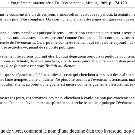
« Vingtième-et-unième série. De l’événement », Minuit, 1969, p. 174-179.
s le commentaire vil de ces jours s’amoncellent de nouveau partout, la tentation es
malheurs pour s’en complaire. Ou alors : chercher dans des pages éloignées ce qui ser
rie du sens, paradoxes puisque le sens, « entité non existante » entretient « avec le
igner les uns des autres nous est présenté comme l’unique remède contre un virus, e
ensée de l’événement. Cela, pour le contre-événement qui est le nôtre aujourd’hui — 
hose peut-être —, paraît de salubrité publique.
événement lié au sens pourrait être. Lui qui demeurera toujours si pudique pour tém
lonne vertébrale, dans les tranchées, aux derniers jours de guerre — et restera para
 ; Il ne fait pas assez noir, Traduit du silence
…
andis que se répandent déjà les paroles de ceux qui cherchent à se servir des malhe
une lame trempée, claire et fraiche. Ne plus être soumis à l’événement terrassant, ma
 vouloir atteint au point où la guerre est menée contre la guerre, la blessure, tracée
 passer ces jours, ces semaines, ces mois, cherchant à vouloir « non pas exactement 
traque de l’éclat de l’événement, sa splendeur qui sèche le malheur puisque l’événem
 de vivre, comme si le nom d’une doctrine était trop livresque, trop abs