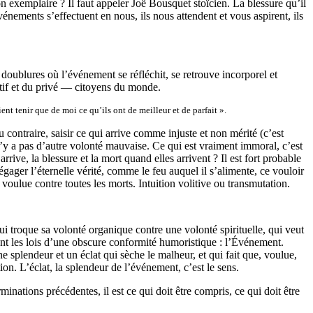
n exemplaire ? Il faut appeler Joë Bousquet stoïcien. La blessure qu’il
nements s’effectuent en nous, ils nous attendent et vous aspirent, ils
 doublures où l’événement se réfléchit, se retrouve incorporel et
ctif et du privé — citoyens du monde.
nt tenir que de moi ce qu’ils ont de meilleur et de parfait ».
u contraire, saisir ce qui arrive comme injuste et non mérité (c’est
n’y a pas d’autre volonté mauvaise. Ce qui est vraiment immoral, c’est
rrive, la blessure et la mort quand elles arrivent ? Il est fort probable
égager l’éternelle vérité, comme le feu auquel il s’alimente, ce vouloir
 voulue contre toutes les morts. Intuition volitive ou transmutation.
ui troque sa volonté organique contre une volonté spirituelle, qui veut
ant les lois d’une obscure conformité humoristique : l’Événement.
splendeur et un éclat qui sèche le malheur, et qui fait que, voulue,
ion. L’éclat, la splendeur de l’événement, c’est le sens.
minations précédentes, il est ce qui doit être compris, ce qui doit être