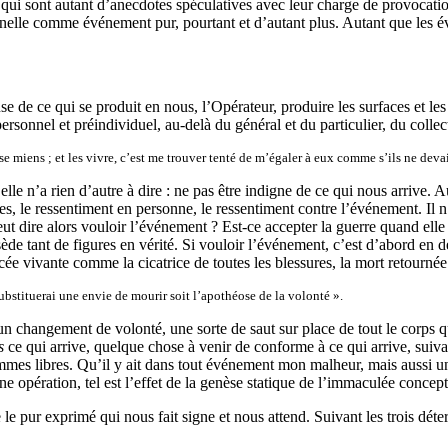
 qui sont autant d’anecdotes spéculatives avec leur charge de provocatio
nelle comme événement pur, pourtant et d’autant plus. Autant que les évé
se de ce qui se produit en nous, l’Opérateur, produire les surfaces et les
sonnel et préindividuel, au-delà du général et du particulier, du colle
e miens ; et les vivre, c’est me trouver tenté de m’égaler à eux comme s’ils ne devaie
lle n’a rien d’autre à dire : ne pas être indigne de ce qui nous arrive. A
tes, le ressentiment en personne, le ressentiment contre l’événement. Il 
eut dire alors vouloir l’événement ? Est-ce accepter la guerre quand elle a
ède tant de figures en vérité. Si vouloir l’événement, c’est d’abord en d
racée vivante comme la cicatrice de toutes les blessures, la mort retournée
substituerai une envie de mourir soit l’apothéose de la volonté ».
un changement de volonté, une sorte de saut sur place de tout le corps q
s
ce qui arrive, quelque chose à venir de conforme à ce qui arrive, suiv
es libres. Qu’il y ait dans tout événement mon malheur, mais aussi une 
ne opération, tel est l’effet de la genèse statique de l’immaculée concept
 le pur exprimé qui nous fait signe et nous attend. Suivant les trois déter