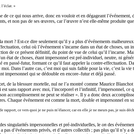
l’éclat. »
ne de ce qui nous arrive, donc en vouloir et en dégageant l’événement, dev
ts, et non pas de ses œuvres, car l’œuvre n’est elle-même produite que 
, la mort ? Est-ce dire seulement qu’il y a plus d’événements malheureux
fectuation, celui où l’événement s’incarne dans un état de choses, un i
ion de ce présent définitif, du point de vue de celui qu’il l’incarne. Mais
’un état de choses, étant impersonnel est pré-individuel, neutre, ni généra
lé en passé-futur, formant ce qu’il faut appeler la contre-effectuation. 
i. Dans l’autre cas, c’est moi qui suis faible pour la vie, c’est la vie 
t impersonnel qui se dédouble en encore–futur et déjà passé.
ort, de la blessure mortelle, nul ne l’a montré comme Maurice Blanchot : 
est sans rapport avec moi, l’incorporel et l’infinitif, l’impersonnel, c
ue son accomplissement ne peut se réaliser ». Il y a donc deux accompliss
utres. Chaque événement est comme la mort, double et impersonnel en s
de rapport, ce vers quoi je ne puis m’élancer, car en elle
je
ne meurs pas, je suis déc
des singularités impersonnelles et pré-individuelles, le
on
des événemen
s d’événements privés, et d’autres collectifs ; pas plus qu’il n’y a de l’