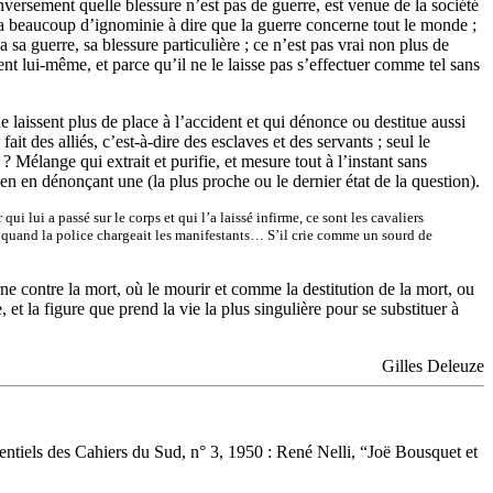
e, inversement quelle blessure n’est pas de guerre, est venue de la société
y a beaucoup d’ignominie à dire que la guerre concerne tout le monde ;
 sa guerre, sa blessure particulière ; ce n’est pas vrai non plus de
nt lui-même, et parce qu’il ne le laisse pas s’effectuer comme tel sans
e laissent plus de place à l’accident et qui dénonce ou destitue aussi
it des alliés, c’est-à-dire des esclaves et des servants ; seul le
? Mélange qui extrait et purifie, et mesure tout à l’instant sans
 en en dénonçant une (la plus proche ou le dernier état de la question).
i lui a passé sur le corps et qui l’a laissé infirme, ce sont les cavaliers
is quand la police chargeait les manifestants… S’il crie comme un sourd de
rne contre la mort, où le mourir et comme la destitution de la mort, ou
 la figure que prend la vie la plus singulière pour se substituer à
Gilles Deleuze
sentiels des Cahiers du Sud, n° 3, 1950 : René Nelli, “Joë Bousquet et