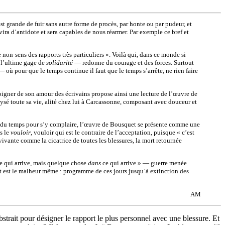
t grande de fuir sans autre forme de procès, par honte ou par pudeur, et
vira d’antidote et sera capables de nous réarmer. Par exemple ce bref et
 non-sens des rapports très particuliers ». Voilà qui, dans ce monde si
t l’ultime gage de
solidarité
— redonne du courage et des forces. Surtout
où pour que le temps continue il faut que le temps s’arrête, ne rien faire
oigner de son amour des écrivains propose ainsi une lecture de l’œuvre de
lysé toute sa vie, alité chez lui à Carcassonne, composant avec douceur et
urs du temps pour s’y complaire, l’œuvre de Bousquet se présente comme une
is le
vouloir
, vouloir qui est le contraire de l’acceptation, puisque « c’est
 vivante comme la cicatrice de toutes les blessures, la mort retournée
ce qui arrive, mais quelque chose
dans
ce qui arrive » — guerre menée
ent est le malheur même : programme de ces jours jusqu’à extinction des
AM
trait pour désigner le rapport le plus personnel avec une blessure. Et