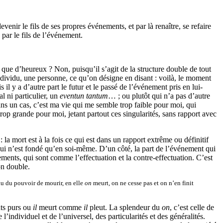
enir le fils de ses propres événements, et par là renaître, se refaire
par le fils de l’événement.
 que d’heureux ? Non, puisqu’il s’agit de la structure double de tout
ndividu, une personne, ce qu’on désigne en disant : voilà, le moment
 il y a d’autre part le futur et le passé de l’événement pris en lui-
l ni particulier, un
eventun tantum
… ; ou plutôt qui n’a pas d’autre
Dans un cas, c’est ma vie qui me semble trop faible pour moi, qui
trop grande pour moi, jetant partout ces singularités, sans rapport avec
la mort est à la fois ce qui est dans un rapport extrême ou définitif
e qui n’est fondé qu’en soi-même. D’un côté, la part de l’événement qui
ements, qui sont comme l’effectuation et la contre-effectuation. C’est
on double.
hu du pouvoir de mourir, en elle
on
meurt, on ne cesse pas et on n’en finit
ts purs ou
il
meurt comme
il
pleut. La splendeur du
on
, c’est celle de
individuel et de l’universel, des particularités et des généralités.