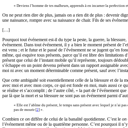
« Deviens l’homme de tes malheurs, apprends à en incarner la perfection et 
On ne peut rien dire de plus, jamais on a rien dit de plus : devenir dig
une naissance, rompre avec sa naissance de chair. Fils de ses événemen
[…]
Pourquoi tout événement est-il du type la peste, la guerre, la blessure
événement. Dans tout événement, il y a bien le moment présent de l’ef
est venu ; et le futur et le passé de l’événement ne se jugent qu’en fonct
même, qui esquive tous présents, parce qu’il est libre des limitations d
présent que celui de l’instant mobile qu’il représente, toujours dédoub
s’échappe en un point devenu présent dans un rapport assignable avec mo
moi ni avec un moment déterminable comme présent, sauf avec l’instan
Que cette ambiguïté soit essentiellement celle de la blessure et de la m
avec moi et avec mon corps, ce qui est fonde en moi, mais aussi ce qui 
se réalise et s’accomplit ; de l’autre côté, « la part de l’événement q
par là que la mort et sa blessure ne sont pas un événement parmi d’a
« Elle est l’abîme du présent, le temps sans présent avec lequel je n’ai pas 
pas de mourir
[
2
]
».
Combien ce
on
diffère de celui de la banalité quotidienne. C’est le
on
l’événement même ou de la quatrième personne. C’est pourquoi il n’y a pa