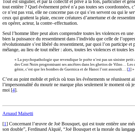
Tout est singulier, et par là collectif et privé à la fois, particulier et 
tout entière ? Quel événement privé n’a pas toutes ses coordonnées, c’
ce n’est pas vrai, elle ne concerne pas ce qui s’en servent ou qui le se
ceux qui grattent la plaie, encore créatures d’amertume et de ressentim
en opérer, acteur, la contre–effectuation.
Seul l’homme libre peut alors comprendre toutes les violences en une
bien la puissance du ressentiment dans l’individu que celle de l’oppressi
révolutionnaire s’est libéré du ressentiment, par quoi l’on participe et
mélange, au lieu de tout mêler : alors, toutes les violences et toutes l
« La psychopathologie que revendique le poète n’est pas un sinistre petit ac
des Cent Noirs progromisant ses ancêtres dans les ghettos de Vilno… Les co
génie, c’est que les bombes de Guernica et de Hanoi l’ont assourdi…
[
3
]
»
C’est au point mobile et précis où tous les événements se réunissent ai
l’impersonnalité du mourir ne marque plus seulement le moment où je m
moi
[
4
]
.
Arnaud Maïsetti
[
1
]
Concernant l’œuvre de Joë Bousquet, qui est toute entière une média
son double”, Ferdinand Alquié, “Joë Bousquet et la morale du langag