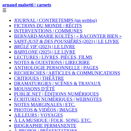
arnaud maïsetti | carnets
☰
JOURNAL | CONTRETEMPS (un
weblog
)
FICTIONS DU MONDE | RÉCITS
INTERVENTIONS | COMMUNES
BERNARD-MARIE KOLTÈS | « RACONTER BIEN »
SAINT-JUST & DES POUSSIÈRES
(2021) | LE LIVRE
BRÛLÉ VIF
(2023) | LE LIVRE
BABYLONE
(2025) | LE LIVRE
LECTURES | LIVRES, PIÈCES, FILMS
NOTES & QUESTIONS | LIRECRIRE
ANTHOLOGIE PERSONNELLE | PAGES
RECHERCHES | ARTICLES & COMMUNICATIONS
CRITIQUES | THÉÂTRE
DRAMATURGIES | SCÈNES & TRAVAUX
MOUSSONS D’ÉTÉ
PUBLIE.NET | ÉDITIONS NUMÉRIQUES
ÉCRITURES NUMÉRIQUES | WEBNOTES
NOTES MARGINALES | ETC.
PHOTOS & VIDÉOS | IMAGES
AILLEURS | VOYAGES
À LA MUSIQUE | FOLK, SONG, ETC.
BIOGRAPHIE PERMANENTE
À PROPOS | PRÉSENTATIONS