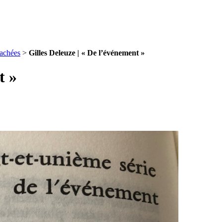
rachées
>
Gilles Deleuze | « De l’événement »
t »