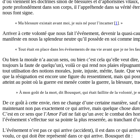
d’où viennent les doctrines sinon de blessures et d’aphorismes vitaux,
porte profondément dans son corps, il l’appréhende dans sa vérité éter
nous font signe.
« Ma blessure existait avant moi, je suis né pour l’incarner
[
1
]
. »
Arriver à cette volonté que nous fait l’événement, devenir la quasi-cau
manifeste en nous la splendeur neutre qu’il possède en soi comme imper
« Tout était en place dans les événements de ma vie avant que je ne les fass
Ou bien la morale n’a aucun sens, ou bien c’est cela qu’elle veut dire, e
toujours la faute de quelqu’un), voilà ce qui rend nos plaies répugnan
tout utilisation des notions morales, juste, injuste, mérite, faute. Que v
que la résignation est encore une figure du ressentiment, mais qui poss
atteint au point où la guerre est menée contre la guerre, la blessure, t
» À mon goût de la mort, dit Bousquet, qui était faillite de la volonté, je 
De ce goût à cette envie, rien ne change d’une certaine manière, sauf 
maintenant non pas exactement ce qui arrive, mais quelque chose
dan
C’est en ce sens que l’
Amor Fati
ne fait qu’un avec le combat des homm
l’événement s’effectue sur sa pointe la plus resserrée, au tranchant d’u
L’événement n’est pas ce qui arrive (accident), il est dans ce qui arrive
voulu, ce qui doit être représenté dans ce qui arrive. Bousquet dit :