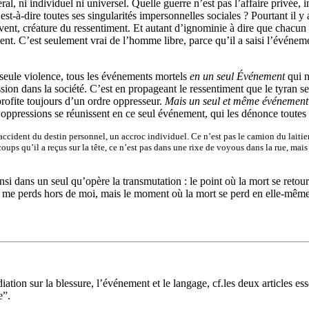
général, ni individuel ni universel. Quelle guerre n’est pas l’affaire privé
est-à-dire toutes ses singularités impersonnelles sociales ? Pourtant il 
rvent, créature du ressentiment. Et autant d’ignominie à dire que chacun a
ent. C’est seulement vrai de l’homme libre, parce qu’il a saisi l’événeme
 seule violence, tous les événements mortels
en un seul Événement
qui n
on dans la société. C’est en propageant le ressentiment que le tyran se fa
 profite toujours d’un ordre oppresseur.
Mais un seul et même événement
es oppressions se réunissent en ce seul événement, qui les dénonce toutes
cident du destin personnel, un accroc individuel. Ce n’est pas le camion du laitier qu
ups qu’il a reçus sur la tête, ce n’est pas dans une rixe de voyous dans la rue, ma
nsi dans un seul qu’opère la transmutation : le point où la mort se retou
e perds hors de moi, mais le moment où la mort se perd en elle-même, et
tion sur la blessure, l’événement et le langage, cf.les deux articles es
e”.