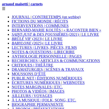
arnaud maïsetti | carnets
☰
JOURNAL | CONTRETEMPS (un
weblog
)
FICTIONS DU MONDE | RÉCITS
INTERVENTIONS | COMMUNES
BERNARD-MARIE KOLTÈS | « RACONTER BIEN »
SAINT-JUST & DES POUSSIÈRES
(2021) | LE LIVRE
BRÛLÉ VIF
(2023) | LE LIVRE
BABYLONE
(2025) | LE LIVRE
LECTURES | LIVRES, PIÈCES, FILMS
NOTES & QUESTIONS | LIRECRIRE
ANTHOLOGIE PERSONNELLE | PAGES
RECHERCHES | ARTICLES & COMMUNICATIONS
CRITIQUES | THÉÂTRE
DRAMATURGIES | SCÈNES & TRAVAUX
MOUSSONS D’ÉTÉ
PUBLIE.NET | ÉDITIONS NUMÉRIQUES
ÉCRITURES NUMÉRIQUES | WEBNOTES
NOTES MARGINALES | ETC.
PHOTOS & VIDÉOS | IMAGES
AILLEURS | VOYAGES
À LA MUSIQUE | FOLK, SONG, ETC.
BIOGRAPHIE PERMANENTE
À PROPOS | PRÉSENTATIONS