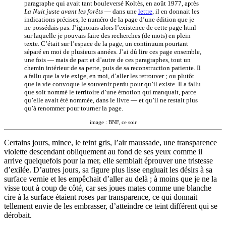
paragraphe qui avait tant bouleversé Koltès, en août 1977, après
La Nuit juste avant les forêts
— dans une
lettre
, il en donnait les
indications précises, le numéro de la page d’une édition que je
ne possédais pas. J’ignorais alors l’existence de cette page html
sur laquelle je pouvais faire des recherches (de mots) en plein
texte. C’était sur l’espace de la page, un continuum pourtant
séparé en moi de plusieurs années. J’ai dû lire ces page ensemble,
une fois — mais de part et d’autre de ces paragraphes, tout un
chemin intérieur de sa perte, puis de sa reconstruction patiente. Il
a fallu que la vie exige, en moi, d’aller les retrouver ; ou plutôt
que la vie convoque le souvenir perdu pour qu’il existe. Il a fallu
que soit nommé le territoire d’une émotion qui manquait, parce
qu’elle avait été nommée, dans le livre — et qu’il ne restait plus
qu’à renommer pour tourner la page.
image : BNF, ce soir
Certains jours, mince, le teint gris, l’air maussade, une transparence
violette descendant obliquement au fond de ses yeux comme il
arrive quelquefois pour la mer, elle semblait éprouver une tristesse
d’exilée. D’autres jours, sa figure plus lisse engluait les désirs à sa
surface vernie et les empêchait d’aller au delà ; à moins que je ne la
visse tout à coup de côté, car ses joues mates comme une blanche
cire à la surface étaient roses par transparence, ce qui donnait
tellement envie de les embrasser, d’atteindre ce teint différent qui se
dérobait.