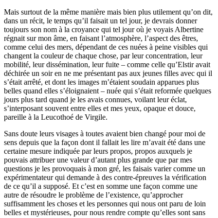
Mais surtout de la même manière mais bien plus utilement qu’on dit,
dans un récit, le temps qu’il faisait un tel jour, je devrais donner
toujours son nom à la croyance qui tel jour où je voyais Albertine
régnait sur mon âme, en faisant l’atmosphère, l’aspect des êtres,
comme celui des mers, dépendant de ces nuées à peine visibles qui
changent la couleur de chaque chose, par leur concentration, leur
mobilité, leur dissémination, leur fuite – comme celle qu’Elstir avait
déchirée un soir en ne me présentant pas aux jeunes filles avec qui il
s’était arrêté, et dont les images m’étaient soudain apparues plus
belles quand elles s’éloignaient – nuée qui s’était reformée quelques
jours plus tard quand je les avais connues, voilant leur éclat,
s’interposant souvent entre elles et mes yeux, opaque et douce,
pareille à la Leucothoé de Virgile.
Sans doute leurs visages à toutes avaient bien changé pour moi de
sens depuis que la façon dont il fallait les lire m’avait été dans une
certaine mesure indiquée par leurs propos, propos auxquels je
pouvais attribuer une valeur d’autant plus grande que par mes
questions je les provoquais à mon gré, les faisais varier comme un
expérimentateur qui demande à des contre-épreuves la vérification
de ce qu’il a supposé. Et c’est en somme une façon comme une
autre de résoudre le problème de l’existence, qu’approcher
suffisamment les choses et les personnes qui nous ont paru de loin
belles et mystérieuses, pour nous rendre compte qu’elles sont sans