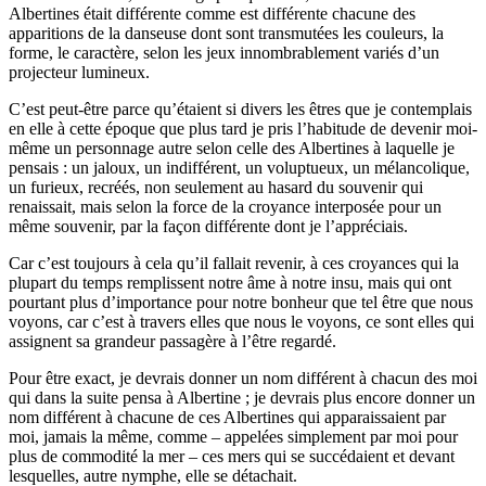
Albertines était différente comme est différente chacune des
apparitions de la danseuse dont sont transmutées les couleurs, la
forme, le caractère, selon les jeux innombrablement variés d’un
projecteur lumineux.
C’est peut-être parce qu’étaient si divers les êtres que je contemplais
en elle à cette époque que plus tard je pris l’habitude de devenir moi-
même un personnage autre selon celle des Albertines à laquelle je
pensais : un jaloux, un indifférent, un voluptueux, un mélancolique,
un furieux, recréés, non seulement au hasard du souvenir qui
renaissait, mais selon la force de la croyance interposée pour un
même souvenir, par la façon différente dont je l’appréciais.
Car c’est toujours à cela qu’il fallait revenir, à ces croyances qui la
plupart du temps remplissent notre âme à notre insu, mais qui ont
pourtant plus d’importance pour notre bonheur que tel être que nous
voyons, car c’est à travers elles que nous le voyons, ce sont elles qui
assignent sa grandeur passagère à l’être regardé.
Pour être exact, je devrais donner un nom différent à chacun des moi
qui dans la suite pensa à Albertine ; je devrais plus encore donner un
nom différent à chacune de ces Albertines qui apparaissaient par
moi, jamais la même, comme – appelées simplement par moi pour
plus de commodité la mer – ces mers qui se succédaient et devant
lesquelles, autre nymphe, elle se détachait.