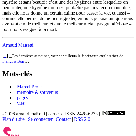
mystère et sans beauté ; c’est une des hygiènes entre lesquelles on
peut opter, une hygiène qui n’est peut-être pas très recommandable,
mais elle nous donne un certain calme pour passer la vie, et aussi –
comme elle permet de ne rien regretter, en nous persuadant que nous
avons atteint le meilleur, et que le meilleur n’était pas grand’chose –
pour nous résigner à la mort.
Arnaud Maïsetti
[
1
]
_
Ces dernières semaines, voir par ailleurs la fascinante exploration de
…
François Bon
Mots-clés
_Marcel Proust
_mémoire & souvenirs
_pages
_vies
- 2026 arnaud maïsetti | carnets | ISSN 2428-6273 |
Plan du site
|
Se connecter
|
Contact
|
RSS 2.0