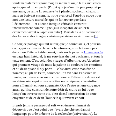
fondamentalement (pour moi) au moment où je le lis, mais bien
après, quand on en parle. (Projet que je n’oublie pas, proposé par
une amie, de relire
La Recherche
à plusieurs, chacun chez soi,
mais en écrivant ensemble, notre avancée.) Peut-être est-ce pour
moi une lecture morcelée, qui ne fait œuvre que dans
l’éclatement — et aucune intrigue véritable construit
intérieurement comme ligne (suis incapable de situer tel
événement avant ou après un autre). Mais dans la pulvérisation
des forces et des images, certaines persistances rétiniennes
[
1
]
.
Ce soir, ce passage qui fait retour, que je connaissais, et pour un
cours, qui est revenu. Je veux le retrouver, je ne le trouve pas
dans mon Pléiade évidemment, mais sur la page de
La Recherche
en page html intégral, je me souviens du mot cyclamen, et tout le
texte revient. C’est celui des visages d’Albertine, ces Albertine
qui prennent visage de toute la palette de couleurs des émotions
et du désir quand il s’y porte — c’est aussi cette manière de
nommer, au pli de l’être, comment l’on vit dans l’absence de
l’autre, sa présence en soi inscrite comme l’altération de soi est
un abîme où ce qui nous constitue nous dépasse, c’est-à-dire
nous affranchit et nous augmente. Que l’autre est une croyance
aussi, qu’il se construit de notre désir de croire en lui : que
lorsqu’on traverse cette vie, c’est dans l’intersection de cette
croyance et de ce désir. Tout cela qui revient ce soir.
Et puis je lis le passage qui suit — et émerveillement de
découvrir que c’est celui que j’avais cherché pendant si
longtemps pour le prétexte de la recherche (universitaire). Le