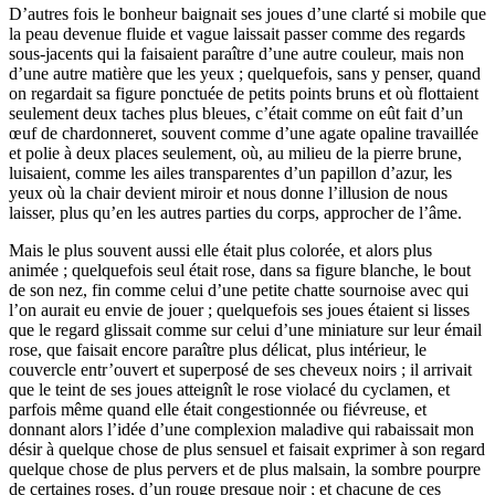
D’autres fois le bonheur baignait ses joues d’une clarté si mobile que
la peau devenue fluide et vague laissait passer comme des regards
sous-jacents qui la faisaient paraître d’une autre couleur, mais non
d’une autre matière que les yeux ; quelquefois, sans y penser, quand
on regardait sa figure ponctuée de petits points bruns et où flottaient
seulement deux taches plus bleues, c’était comme on eût fait d’un
œuf de chardonneret, souvent comme d’une agate opaline travaillée
et polie à deux places seulement, où, au milieu de la pierre brune,
luisaient, comme les ailes transparentes d’un papillon d’azur, les
yeux où la chair devient miroir et nous donne l’illusion de nous
laisser, plus qu’en les autres parties du corps, approcher de l’âme.
Mais le plus souvent aussi elle était plus colorée, et alors plus
animée ; quelquefois seul était rose, dans sa figure blanche, le bout
de son nez, fin comme celui d’une petite chatte sournoise avec qui
l’on aurait eu envie de jouer ; quelquefois ses joues étaient si lisses
que le regard glissait comme sur celui d’une miniature sur leur émail
rose, que faisait encore paraître plus délicat, plus intérieur, le
couvercle entr’ouvert et superposé de ses cheveux noirs ; il arrivait
que le teint de ses joues atteignît le rose violacé du cyclamen, et
parfois même quand elle était congestionnée ou fiévreuse, et
donnant alors l’idée d’une complexion maladive qui rabaissait mon
désir à quelque chose de plus sensuel et faisait exprimer à son regard
quelque chose de plus pervers et de plus malsain, la sombre pourpre
de certaines roses, d’un rouge presque noir ; et chacune de ces