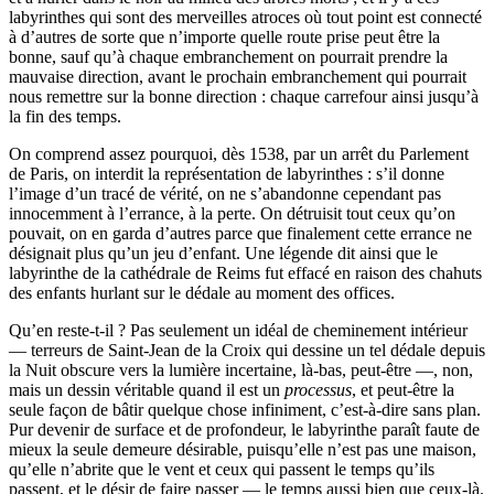
labyrinthes qui sont des merveilles atroces où tout point est connecté
à d’autres de sorte que n’importe quelle route prise peut être la
bonne, sauf qu’à chaque embranchement on pourrait prendre la
mauvaise direction, avant le prochain embranchement qui pourrait
nous remettre sur la bonne direction : chaque carrefour ainsi jusqu’à
la fin des temps.
On comprend assez pourquoi, dès 1538, par un arrêt du Parlement
de Paris, on interdit la représentation de labyrinthes : s’il donne
l’image d’un tracé de vérité, on ne s’abandonne cependant pas
innocemment à l’errance, à la perte. On détruisit tout ceux qu’on
pouvait, on en garda d’autres parce que finalement cette errance ne
désignait plus qu’un jeu d’enfant. Une légende dit ainsi que le
labyrinthe de la cathédrale de Reims fut effacé en raison des chahuts
des enfants hurlant sur le dédale au moment des offices.
Qu’en reste-t-il ? Pas seulement un idéal de cheminement intérieur
— terreurs de Saint-Jean de la Croix qui dessine un tel dédale depuis
la Nuit obscure vers la lumière incertaine, là-bas, peut-être —, non,
mais un dessin véritable quand il est un
processus
, et peut-être la
seule façon de bâtir quelque chose infiniment, c’est-à-dire sans plan.
Pur devenir de surface et de profondeur, le labyrinthe paraît faute de
mieux la seule demeure désirable, puisqu’elle n’est pas une maison,
qu’elle n’abrite que le vent et ceux qui passent le temps qu’ils
passent, et le désir de faire passer — le temps aussi bien que ceux-là.