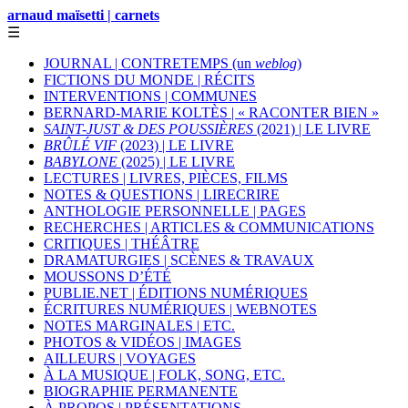
arnaud maïsetti | carnets
☰
JOURNAL | CONTRETEMPS (un
weblog
)
FICTIONS DU MONDE | RÉCITS
INTERVENTIONS | COMMUNES
BERNARD-MARIE KOLTÈS | « RACONTER BIEN »
SAINT-JUST & DES POUSSIÈRES
(2021) | LE LIVRE
BRÛLÉ VIF
(2023) | LE LIVRE
BABYLONE
(2025) | LE LIVRE
LECTURES | LIVRES, PIÈCES, FILMS
NOTES & QUESTIONS | LIRECRIRE
ANTHOLOGIE PERSONNELLE | PAGES
RECHERCHES | ARTICLES & COMMUNICATIONS
CRITIQUES | THÉÂTRE
DRAMATURGIES | SCÈNES & TRAVAUX
MOUSSONS D’ÉTÉ
PUBLIE.NET | ÉDITIONS NUMÉRIQUES
ÉCRITURES NUMÉRIQUES | WEBNOTES
NOTES MARGINALES | ETC.
PHOTOS & VIDÉOS | IMAGES
AILLEURS | VOYAGES
À LA MUSIQUE | FOLK, SONG, ETC.
BIOGRAPHIE PERMANENTE
À PROPOS | PRÉSENTATIONS