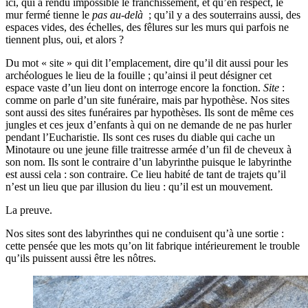
ici, qui a rendu impossible le franchissement, et qu’en respect, le
mur fermé tienne le
pas au-delà
; qu’il y a des souterrains aussi, des
espaces vides, des échelles, des fêlures sur les murs qui parfois ne
tiennent plus, oui, et alors ?
Du mot « site » qui dit l’emplacement, dire qu’il dit aussi pour les
archéologues le lieu de la fouille ; qu’ainsi il peut désigner cet
espace vaste d’un lieu dont on interroge encore la fonction.
Site
:
comme on parle d’un site funéraire, mais par hypothèse. Nos sites
sont aussi des sites funéraires par hypothèses. Ils sont de même ces
jungles et ces jeux d’enfants à qui on ne demande de ne pas hurler
pendant l’Eucharistie. Ils sont ces ruses du diable qui cache un
Minotaure ou une jeune fille traitresse armée d’un fil de cheveux à
son nom. Ils sont le contraire d’un labyrinthe puisque le labyrinthe
est aussi cela : son contraire. Ce lieu habité de tant de trajets qu’il
n’est un lieu que par illusion du lieu : qu’il est un mouvement.
La preuve.
Nos sites sont des labyrinthes qui ne conduisent qu’à une sortie :
cette pensée que les mots qu’on lit fabrique intérieurement le trouble
qu’ils puissent aussi être les nôtres.