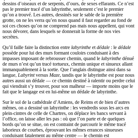
dessins d’oiseaux et de serpents, d’ours, de sexes effarants. Ce n’est
pas le premier tracé d’un labyrinthe, seulement c’est le premier
qu’on a trouvé. Les autres, dessinés sur le sable de la première
grotte, on ne les verra qu’en nous quand il faut regarder au fond de
soi ces choses qu’on ne comprend pas mais nous appellent, qui vont
nous dévorer, dans lesquels se donnerait la forme de nos vies
secrètes.
Qu’il faille faire la distinction entre
labyrinthe
et
dédale
: le
dédale
possède pour lui des murs formant couloirs conduisant à des
impasses imposant de rebrousser chemin, quand le
labyrinthe
dénué
de murs n’est qu’un tracé tortueux, chemin unique et sinueux allant
immanquablement à la sortie. Que l’anglais distingue ainsi dans sa
langue,
Labyrint
versus
Maze
, tandis que le labyrinthe est pour nous
autres aussi un dédale — ce chemin destiné à ralentir ou perdre celui
qui viendrait s’y trouver, pour son malheur — importe moins que le
fait que le langage est en lui-même un dédale de labyrinthe.
Sur le sol de la cathédrale d’Amiens, de Reims et de bien d’autres
mêmes, on a dessiné un labyrinthe : les vendredis sous les arcs en
plein-cintres de celle de Chartres, on déplace les bancs servant à
l’office, on laisse aller les pas : où que l’on parte et de quelques
bords qu’on se situe, on est contraint de parcourir le même tracé
laborieux de courbes, éprouvant les mêmes errances sinueuses
conduisant fatalement au même centre — le chemin est