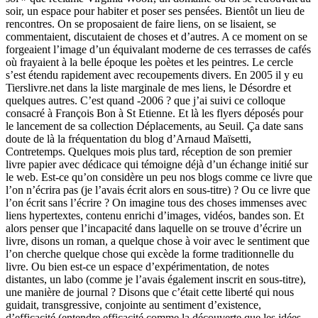
soir, un espace pour habiter et poser ses pensées. Bientôt un lieu de
rencontres. On se proposaient de faire liens, on se lisaient, se
commentaient, discutaient de choses et d’autres. A ce moment on se
forgeaient l’image d’un équivalant moderne de ces terrasses de cafés
où frayaient à la belle époque les poètes et les peintres. Le cercle
s’est étendu rapidement avec recoupements divers. En 2005 il y eu
Tierslivre.net dans la liste marginale de mes liens, le Désordre et
quelques autres. C’est quand -2006 ? que j’ai suivi ce colloque
consacré à François Bon à St Etienne. Et là les flyers déposés pour
le lancement de sa collection Déplacements, au Seuil. Ça date sans
doute de là la fréquentation du blog d’Arnaud Maïsetti,
Contretemps. Quelques mois plus tard, réception de son premier
livre papier avec dédicace qui témoigne déjà d’un échange initié sur
le web. Est-ce qu’on considère un peu nos blogs comme ce livre que
l’on n’écrira pas (je l’avais écrit alors en sous-titre) ? Ou ce livre que
l’on écrit sans l’écrire ? On imagine tous des choses immenses avec
liens hypertextes, contenu enrichi d’images, vidéos, bandes son. Et
alors penser que l’incapacité dans laquelle on se trouve d’écrire un
livre, disons un roman, a quelque chose à voir avec le sentiment que
l’on cherche quelque chose qui excède la forme traditionnelle du
livre. Ou bien est-ce un espace d’expérimentation, de notes
distantes, un labo (comme je l’avais également inscrit en sous-titre),
une manière de journal ? Disons que c’était cette liberté qui nous
guidait, transgressive, conjointe au sentiment d’existence,
d’efficacité (entendre efficacité comme la découverte que les idées