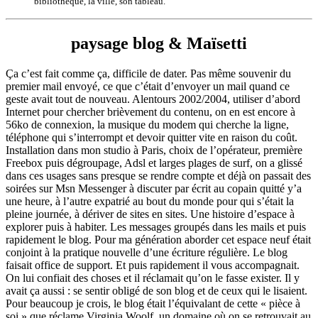
bibliothèque, la ville, son tableau.
paysage blog & Maïsetti
Ça c’est fait comme ça, difficile de dater. Pas même souvenir du
premier mail envoyé, ce que c’était d’envoyer un mail quand ce
geste avait tout de nouveau. Alentours 2002/2004, utiliser d’abord
Internet pour chercher brièvement du contenu, on en est encore à
56ko de connexion, la musique du modem qui cherche la ligne,
téléphone qui s’interrompt et devoir quitter vite en raison du coût.
Installation dans mon studio à Paris, choix de l’opérateur, première
Freebox puis dégroupage, Adsl et larges plages de surf, on a glissé
dans ces usages sans presque se rendre compte et déjà on passait des
soirées sur Msn Messenger à discuter par écrit au copain quitté y’a
une heure, à l’autre expatrié au bout du monde pour qui s’était la
pleine journée, à dériver de sites en sites. Une histoire d’espace à
explorer puis à habiter. Les messages groupés dans les mails et puis
rapidement le blog. Pour ma génération aborder cet espace neuf était
conjoint à la pratique nouvelle d’une écriture régulière. Le blog
faisait office de support. Et puis rapidement il vous accompagnait.
On lui confiait des choses et il réclamait qu’on le fasse exister. Il y
avait ça aussi : se sentir obligé de son blog et de ceux qui le lisaient.
Pour beaucoup je crois, le blog était l’équivalant de cette « pièce à
soi » que réclame Virginia Woolf, un domaine où on se retrouvait au