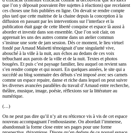
que l’on y déposait pouvaient être sujettes à réactions) que recelaient
ces choses une fois publiées en ligne. On devait se rendre compte
plus tard que cette maitrise de la chaine depuis la conception à la
diffusion en passant par les interventions sur l’interface et la
publication était gage de cette liberté conquise et espace là aussi à
aborder et investir dans son ensemble. Que l’on soit clair, on
apprenait les uns des autres comme dans un atelier commun
s’insinue une sorte de jam session. Dès ce moment, le lieu virtuel
fondé par Arnaud Maïsetti témoignait d’une singularité vive,
abouché à la ville à la nuit, aux échos au dedans de ces voix
trébuchant aux parois de la ville et de la nuit. Textes et photos
bougées. Et puis c’est paysage familier, lieu auquel on revient sans
s’en rendre compte et qui nourri. En quelques années, le site qui a
succédé au blog sommaire des débuts s’est imposé avec ses carnets
comme un espace repaire, danse et riche dans lequel on peut suivre
les diverses avancées parallèles du travail d’Arnaud entre recherche,
théâtre, musique, image, poésie, réflexions sur la littérature au
numérique.
(…)
On ne peut pas dire qu’il n’y ait eu réticence vis à vis de cet espace
nouveau accompagnant l’enthousiasme. On abordait l’immense,
abandonnait la forme close entre ses pages pour une forme
prospective, rhizomique. Disons qu’en dedans de ce nouvel espace