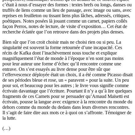
c’était à nous d’essayer des formes : textes brefs ou longs, danses ou
truffés de liens comme un lieu de passage, avec image ou sans, avec
reprises en feuilleton ou tissant liens plus lâches, adressés, critiques,
poétiques. Notes posées là jouant comme un carnet, papiers collés
façon Perros, notes de lecture, de visite d’exposition… Cet état de
recherche éclatée que l’on retrouve dans des projets plus denses.
Bien sûr que l’on croit choisir mais ne choisi rien ou si peu. La
singularité est souvent la forme retournée d’une incapacité. Ces
récits de Kafka dont l’inachèvement nous touche et explique
magnifiquement l’état de monde à l’époque n’en sont pas moins
pour leur auteur une forme d’échec qu’il rencontre comme une
entrave. On s’est essayés au livre dense pour être sûr que
l’effervescence déployée était un choix, il a été comme Picasso disait
de ses périodes bleue et rose, un « paravent » pour la suite. Un peu
pour soi, et beaucoup pour les autres ; le livre vous signifie comme
écrivain davantage que l’écriture. Pourtant il n’y a qu’à lire quelques
fragments de ces Carnets pour se persuader qu’Arnaud Maïsetti est
écrivain, pousse la langue avec exigence à la rencontre du monde du
dehors comme du monde du dedans dans leurs diverses rencontres.
Il s’agit de faire dire aux mots ce à quoi on s’affronte. Témoigner de
la lutte.
(…)