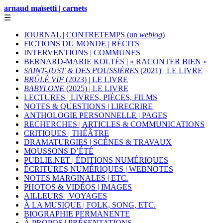
arnaud maïsetti | carnets
☰
JOURNAL | CONTRETEMPS (un
weblog
)
FICTIONS DU MONDE | RÉCITS
INTERVENTIONS | COMMUNES
BERNARD-MARIE KOLTÈS | « RACONTER BIEN »
SAINT-JUST & DES POUSSIÈRES
(2021) | LE LIVRE
BRÛLÉ VIF
(2023) | LE LIVRE
BABYLONE
(2025) | LE LIVRE
LECTURES | LIVRES, PIÈCES, FILMS
NOTES & QUESTIONS | LIRECRIRE
ANTHOLOGIE PERSONNELLE | PAGES
RECHERCHES | ARTICLES & COMMUNICATIONS
CRITIQUES | THÉÂTRE
DRAMATURGIES | SCÈNES & TRAVAUX
MOUSSONS D’ÉTÉ
PUBLIE.NET | ÉDITIONS NUMÉRIQUES
ÉCRITURES NUMÉRIQUES | WEBNOTES
NOTES MARGINALES | ETC.
PHOTOS & VIDÉOS | IMAGES
AILLEURS | VOYAGES
À LA MUSIQUE | FOLK, SONG, ETC.
BIOGRAPHIE PERMANENTE
À PROPOS | PRÉSENTATIONS