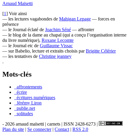
Arnaud Maïsetti
[
1
]
Voir ainsi
— les lectures vagabondes de
Mahigan Lepage
— forces en
présence
— le Journal éclaté de
Joachim Séné
— affronter
— le blog de la dame au chapal (qui a conçu l’organisation interne
du livre numérique),
Roxane Lecomte
— le Journal etc de
Guillaume Vissac
— sur Babelio, lecture et extraits choisis par
Brigitte Célérier
— les tentatives de
Christine jeanney
.
Mots-clés
_affrontements
_écrire
_écritures numériques
_Jérémy Liron
_publie.net
_solitudes
- 2026 arnaud maïsetti | carnets | ISSN 2428-6273 |
Plan du site
|
Se connecter
|
Contact
|
RSS 2.0