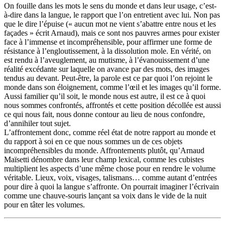
On fouille dans les mots le sens du monde et dans leur usage, c’est-
à-dire dans la langue, le rapport que l’on entretient avec lui. Non pas
que le dire l’épuise (« aucun mot ne vient s’abattre entre nous et les
façades » écrit Arnaud), mais ce sont nos pauvres armes pour exister
face à l’immense et incompréhensible, pour affirmer une forme de
résistance à l’engloutissement, à la dissolution mole. En vérité, on
est rendu à l’aveuglement, au mutisme, à l’évanouissement d’une
réalité excédante sur laquelle on avance par des mots, des images
tendus au devant. Peut-être, la parole est ce par quoi l’on rejoint le
monde dans son éloignement, comme l’œil et les images qu’il forme.
Aussi familier qu’il soit, le monde nous est autre, il est ce à quoi
nous sommes confrontés, affrontés et cette position décollée est aussi
ce qui nous fait, nous donne contour au lieu de nous confondre,
d’annihiler tout sujet.
L’affrontement donc, comme réel état de notre rapport au monde et
du rapport à soi en ce que nous sommes un de ces objets
incompréhensibles du monde. Affrontements plutôt, qu’Arnaud
Maïsetti dénombre dans leur champ lexical, comme les cubistes
multiplient les aspects d’une même chose pour en rendre le volume
véritable. Lieux, voix, visages, talismans… comme autant d’entrées
pour dire à quoi la langue s’affronte. On pourrait imaginer l’écrivain
comme une chauve-souris lançant sa voix dans le vide de la nuit
pour en tâter les volumes.