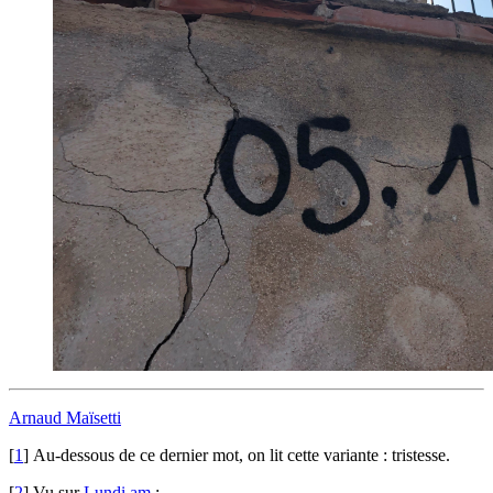
Arnaud Maïsetti
[
1
]
Au-dessous de ce dernier mot, on lit cette variante : tristesse.
[
2
]
Vu sur
Lundi.am
: