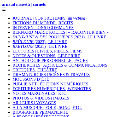
arnaud maïsetti | carnets
☰
JOURNAL | CONTRETEMPS (un
weblog
)
FICTIONS DU MONDE | RÉCITS
INTERVENTIONS | COMMUNES
BERNARD-MARIE KOLTÈS | « RACONTER BIEN »
SAINT-JUST & DES POUSSIÈRES
(2021) | LE LIVRE
BRÛLÉ VIF
(2023) | LE LIVRE
BABYLONE
(2025) | LE LIVRE
LECTURES | LIVRES, PIÈCES, FILMS
NOTES & QUESTIONS | LIRECRIRE
ANTHOLOGIE PERSONNELLE | PAGES
RECHERCHES | ARTICLES & COMMUNICATIONS
CRITIQUES | THÉÂTRE
DRAMATURGIES | SCÈNES & TRAVAUX
MOUSSONS D’ÉTÉ
PUBLIE.NET | ÉDITIONS NUMÉRIQUES
ÉCRITURES NUMÉRIQUES | WEBNOTES
NOTES MARGINALES | ETC.
PHOTOS & VIDÉOS | IMAGES
AILLEURS | VOYAGES
À LA MUSIQUE | FOLK, SONG, ETC.
BIOGRAPHIE PERMANENTE
À PROPOS | PRÉSENTATIONS