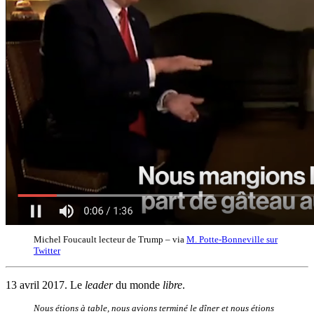
Michel Foucault lecteur de Trump – via
M. Potte-Bonneville sur
Twitter
13 avril 2017. Le
leader
du monde
libre
.
Nous étions à table, nous avions terminé le dîner et nous étions