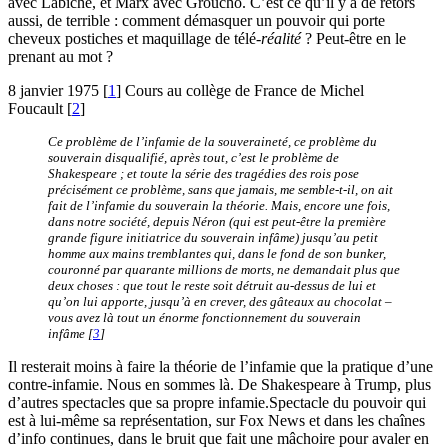
avec Labiche, et Marx avec Groucho. C’est ce qu’il y a de retors
aussi, de terrible : comment démasquer un pouvoir qui porte
cheveux postiches et maquillage de télé-
réalité
? Peut-être en le
prenant au mot ?
8 janvier 1975
[
1
]
Cours au collège de France de Michel
Foucault
[
2
]
Ce problème de l’infamie de la souveraineté, ce problème du
souverain disqualifié, après tout, c’est le problème de
Shakespeare ; et toute la série des tragédies des rois pose
précisément ce problème, sans que jamais, me semble-t-il, on ait
fait de l’infamie du souverain la théorie. Mais, encore une fois,
dans notre société, depuis Néron (qui est peut-être la première
grande figure initiatrice du souverain infâme) jusqu’au petit
homme aux mains tremblantes qui, dans le fond de son bunker,
couronné par quarante millions de morts, ne demandait plus que
deux choses : que tout le reste soit détruit au-dessus de lui et
qu’on lui apporte, jusqu’à en crever, des gâteaux au chocolat –
vous avez là tout un énorme fonctionnement du souverain
infâme
[
3
]
Il resterait moins à faire la théorie de l’infamie que la pratique d’une
contre-infamie. Nous en sommes là. De Shakespeare à Trump, plus
d’autres spectacles que sa propre infamie.Spectacle du pouvoir qui
est à lui-même sa représentation, sur Fox News et dans les chaînes
d’info continues, dans le bruit que fait une mâchoire pour avaler en