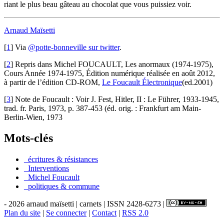
riant le plus beau gâteau au chocolat que vous puissiez voir.
Arnaud Maïsetti
[
1
]
Via
@potte-bonneville sur twitter
.
[
2
]
Repris dans Michel FOUCAULT, Les anormaux (1974-1975),
Cours Année 1974-1975, Édition numérique réalisée en août 2012,
à partir de l’édition CD-ROM,
Le Foucault Électronique
(ed.2001)
[
3
]
Note de Foucault : Voir J. Fest, Hitler, II : Le Führer, 1933-1945,
trad. fr. Paris, 1973, p. 387-453 (éd. orig. : Frankfurt am Main-
Berlin-Wien, 1973
Mots-clés
_écritures & résistances
_Interventions
_Michel Foucault
_politiques & commune
- 2026 arnaud maïsetti | carnets | ISSN 2428-6273 |
Plan du site
|
Se connecter
|
Contact
|
RSS 2.0