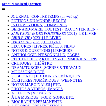
arnaud maïsetti | carnets
☰
JOURNAL | CONTRETEMPS (un
weblog
)
FICTIONS DU MONDE | RÉCITS
INTERVENTIONS | COMMUNES
BERNARD-MARIE KOLTÈS | « RACONTER BIEN »
SAINT-JUST & DES POUSSIÈRES
(2021) | LE LIVRE
BRÛLÉ VIF
(2023) | LE LIVRE
BABYLONE
(2025) | LE LIVRE
LECTURES | LIVRES, PIÈCES, FILMS
NOTES & QUESTIONS | LIRECRIRE
ANTHOLOGIE PERSONNELLE | PAGES
RECHERCHES | ARTICLES & COMMUNICATIONS
CRITIQUES | THÉÂTRE
DRAMATURGIES | SCÈNES & TRAVAUX
MOUSSONS D’ÉTÉ
PUBLIE.NET | ÉDITIONS NUMÉRIQUES
ÉCRITURES NUMÉRIQUES | WEBNOTES
NOTES MARGINALES | ETC.
PHOTOS & VIDÉOS | IMAGES
AILLEURS | VOYAGES
À LA MUSIQUE | FOLK, SONG, ETC.
BIOGRAPHIE PERMANENTE
À PROPOS | PRÉSENTATIONS