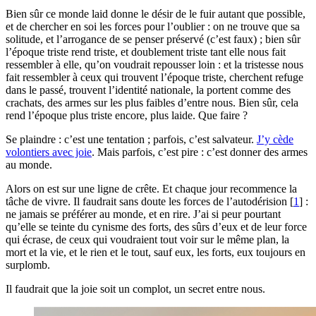
Bien sûr ce monde laid donne le désir de le fuir autant que possible,
et de chercher en soi les forces pour l’oublier : on ne trouve que sa
solitude, et l’arrogance de se penser préservé (c’est faux) ; bien sûr
l’époque triste rend triste, et doublement triste tant elle nous fait
ressembler à elle, qu’on voudrait repousser loin : et la tristesse nous
fait ressembler à ceux qui trouvent l’époque triste, cherchent refuge
dans le passé, trouvent l’identité nationale, la portent comme des
crachats, des armes sur les plus faibles d’entre nous. Bien sûr, cela
rend l’époque plus triste encore, plus laide. Que faire ?
Se plaindre : c’est une tentation ; parfois, c’est salvateur.
J’y cède
volontiers avec joie
. Mais parfois, c’est pire : c’est donner des armes
au monde.
Alors on est sur une ligne de crête. Et chaque jour recommence la
tâche de vivre. Il faudrait sans doute les forces de l’autodérision
[
1
]
:
ne jamais se préférer au monde, et en rire. J’ai si peur pourtant
qu’elle se teinte du cynisme des forts, des sûrs d’eux et de leur force
qui écrase, de ceux qui voudraient tout voir sur le même plan, la
mort et la vie, et le rien et le tout, sauf eux, les forts, eux toujours en
surplomb.
Il faudrait que la joie soit un complot, un secret entre nous.