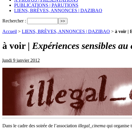
PUBLICATIONS | PARUTIONS
LIENS, BRÈVES, ANNONCES | DAZIBAO
Rechercher :
Accueil
>
LIENS, BRÈVES, ANNONCES | DAZIBAO
>
à voir |
à voir |
Expériences sensibles au 
lundi 9 janvier 2012
Dans le cadre des soirée de l’association
illegal_cinema
qui organise t