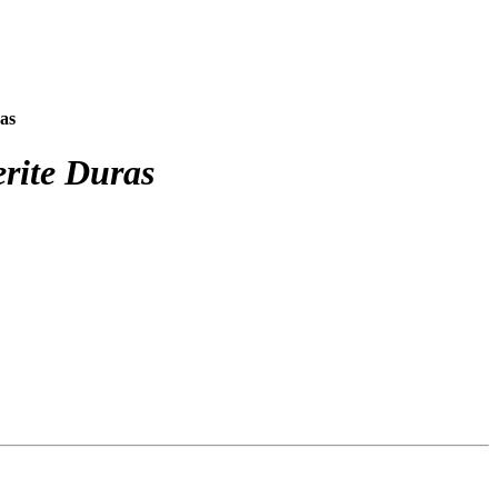
ras
erite Duras