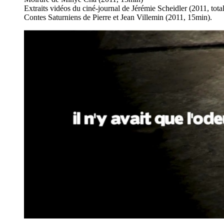
Extraits vidéos du ciné-journal de Jérémie Scheidler (2011, tota
Contes Saturniens de Pierre et Jean Villemin (2011, 15min).