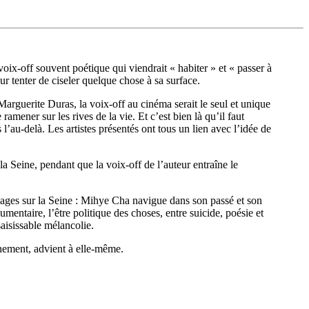
 voix-off souvent poétique qui viendrait « habiter » et « passer à
r tenter de ciseler quelque chose à sa surface.
arguerite Duras, la voix-off au cinéma serait le seul et unique
ramener sur les rives de la vie. Et c’est bien là qu’il faut
 l’au-delà. Les artistes présentés ont tous un lien avec l’idée de
la Seine, pendant que la voix-off de l’auteur entraîne le
oyages sur la Seine : Mihye Cha navigue dans son passé et son
mentaire, l’être politique des choses, entre suicide, poésie et
saisissable mélancolie.
inement, advient à elle-même.