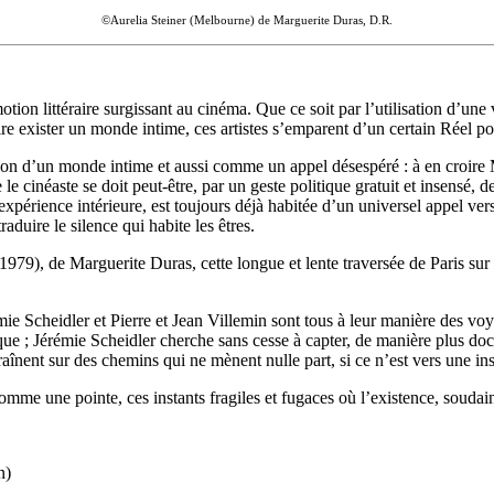
©Aurelia Steiner (Melbourne) de Marguerite Duras, D.R.
tion littéraire surgissant au cinéma. Que ce soit par l’utilisation d’une
e exister un monde intime, ces artistes s’emparent d’un certain Réel pou
ion d’un monde intime et aussi comme un appel désespéré : à en croire M
 cinéaste se doit peut-être, par un geste politique gratuit et insensé, de 
expérience intérieure, est toujours déjà habitée d’un universel appel vers
aduire le silence qui habite les êtres.
979), de Marguerite Duras, cette longue et lente traversée de Paris sur 
ie Scheidler et Pierre et Jean Villemin sont tous à leur manière des v
ue ; Jérémie Scheidler cherche sans cesse à capter, de manière plus docu
traînent sur des chemins qui ne mènent nulle part, si ce n’est vers une in
comme une pointe, ces instants fragiles et fugaces où l’existence, souda
n)