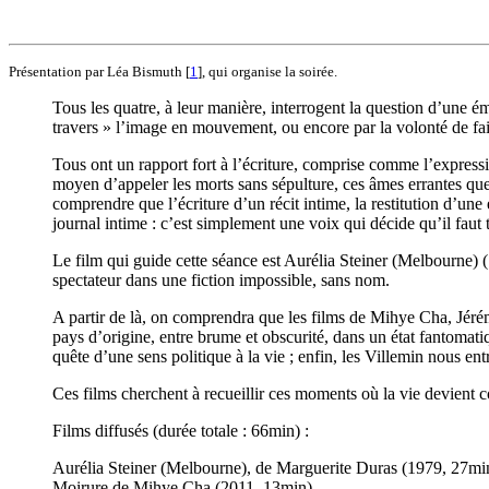
Présentation par Léa Bismuth
[
1
]
, qui organise la soirée.
Tous les quatre, à leur manière, interrogent la question d’une émo
travers » l’image en mouvement, ou encore par la volonté de fair
Tous ont un rapport fort à l’écriture, comprise comme l’express
moyen d’appeler les morts sans sépulture, ces âmes errantes que le
comprendre que l’écriture d’un récit intime, la restitution d’une 
journal intime : c’est simplement une voix qui décide qu’il faut tr
Le film qui guide cette séance est Aurélia Steiner (Melbourne) (1
spectateur dans une fiction impossible, sans nom.
A partir de là, on comprendra que les films de Mihye Cha, Jérém
pays d’origine, entre brume et obscurité, dans un état fantomatiq
quête d’une sens politique à la vie ; enfin, les Villemin nous en
Ces films cherchent à recueillir ces moments où la vie devient 
Films diffusés (durée totale : 66min) :
Aurélia Steiner (Melbourne), de Marguerite Duras (1979, 27mi
Moirure de Mihye Cha (2011, 13min)