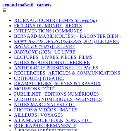
arnaud maïsetti | carnets
☰
JOURNAL | CONTRETEMPS (un
weblog
)
FICTIONS DU MONDE | RÉCITS
INTERVENTIONS | COMMUNES
BERNARD-MARIE KOLTÈS | « RACONTER BIEN »
SAINT-JUST & DES POUSSIÈRES
(2021) | LE LIVRE
BRÛLÉ VIF
(2023) | LE LIVRE
BABYLONE
(2025) | LE LIVRE
LECTURES | LIVRES, PIÈCES, FILMS
NOTES & QUESTIONS | LIRECRIRE
ANTHOLOGIE PERSONNELLE | PAGES
RECHERCHES | ARTICLES & COMMUNICATIONS
CRITIQUES | THÉÂTRE
DRAMATURGIES | SCÈNES & TRAVAUX
MOUSSONS D’ÉTÉ
PUBLIE.NET | ÉDITIONS NUMÉRIQUES
ÉCRITURES NUMÉRIQUES | WEBNOTES
NOTES MARGINALES | ETC.
PHOTOS & VIDÉOS | IMAGES
AILLEURS | VOYAGES
À LA MUSIQUE | FOLK, SONG, ETC.
BIOGRAPHIE PERMANENTE
À PROPOS | PRÉSENTATIONS