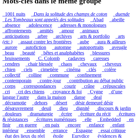
Mots-clés dans le même groupe
_1001 nuits
_
Dans la solitude des champs de coton
_
duende
_
Les Tombeaux sont appelés des solitudes
_Abad
_abeille
_absence
_adolescence
_adresses & monologues
_affrontements
_amitiés
_amour
_animaux
_anticipations
_arbre
_archives
_arts & portfolio
_arts
(etc.)
_assaut contre les frontières
_aube
_aura & ailleurs
_aurore
_autofiction
_automne
_autoportraits
_aveugle
_beau
_beauté
_bêtes et analphabètes
_blessures
_bruissements
_C. Colomb
_cadavres
_caresses
_cendres
_chair blessée
_chaos
_chevaux
_cheveux
_chien
_ciels
_cimetière
_cinéma
_clés
_colère
_collectif
_colline
_commune
_confinement
_contemporain
_contre-jour
_contribution au débat public
_corps
_correspondances
_courir
_crâne
_crépuscules
_cri
_cri des chiens
_croyance & foi
_Cygne
_d’une
langue l’autre
_dans la maison
_danse
_deal
_décramotie
_dehors
_désert
_désir demeuré désir
_désœuvrement
_deuil
_dieu
_dignité
_discours & jardin
_douleurs
_dramaturgie
_écrire
_écriture du récit
_écritures
& résistances
_écritures numériques
_elle
_Embedded
_en
finir
_en guerre
_en paix
_encore
_enfance
_enfant
intérieur
_ensemble
_errance
_Espagne
_essai critique
_état des lieux du réel
_étoile
_Eurydice
_évidences &