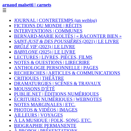
arnaud maïsetti | carnets
☰
JOURNAL | CONTRETEMPS (un
weblog
)
FICTIONS DU MONDE | RÉCITS
INTERVENTIONS | COMMUNES
BERNARD-MARIE KOLTÈS | « RACONTER BIEN »
SAINT-JUST & DES POUSSIÈRES
(2021) | LE LIVRE
BRÛLÉ VIF
(2023) | LE LIVRE
BABYLONE
(2025) | LE LIVRE
LECTURES | LIVRES, PIÈCES, FILMS
NOTES & QUESTIONS | LIRECRIRE
ANTHOLOGIE PERSONNELLE | PAGES
RECHERCHES | ARTICLES & COMMUNICATIONS
CRITIQUES | THÉÂTRE
DRAMATURGIES | SCÈNES & TRAVAUX
MOUSSONS D’ÉTÉ
PUBLIE.NET | ÉDITIONS NUMÉRIQUES
ÉCRITURES NUMÉRIQUES | WEBNOTES
NOTES MARGINALES | ETC.
PHOTOS & VIDÉOS | IMAGES
AILLEURS | VOYAGES
À LA MUSIQUE | FOLK, SONG, ETC.
BIOGRAPHIE PERMANENTE
À PROPOS | PRÉSENTATIONS