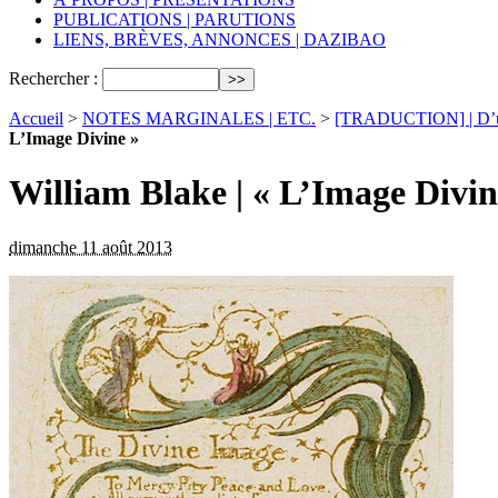
PUBLICATIONS | PARUTIONS
LIENS, BRÈVES, ANNONCES | DAZIBAO
Rechercher :
Accueil
>
NOTES MARGINALES | ETC.
>
[TRADUCTION] | D’un
L’Image Divine »
William Blake | « L’Image Divin
dimanche 11 août 2013