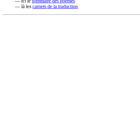
— ici le
sommaire des poèmes
— là les
carnets de la traduction