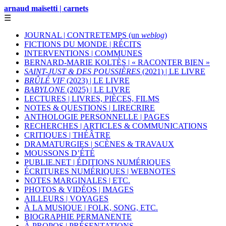
arnaud maïsetti | carnets
☰
JOURNAL | CONTRETEMPS (un
weblog
)
FICTIONS DU MONDE | RÉCITS
INTERVENTIONS | COMMUNES
BERNARD-MARIE KOLTÈS | « RACONTER BIEN »
SAINT-JUST & DES POUSSIÈRES
(2021) | LE LIVRE
BRÛLÉ VIF
(2023) | LE LIVRE
BABYLONE
(2025) | LE LIVRE
LECTURES | LIVRES, PIÈCES, FILMS
NOTES & QUESTIONS | LIRECRIRE
ANTHOLOGIE PERSONNELLE | PAGES
RECHERCHES | ARTICLES & COMMUNICATIONS
CRITIQUES | THÉÂTRE
DRAMATURGIES | SCÈNES & TRAVAUX
MOUSSONS D’ÉTÉ
PUBLIE.NET | ÉDITIONS NUMÉRIQUES
ÉCRITURES NUMÉRIQUES | WEBNOTES
NOTES MARGINALES | ETC.
PHOTOS & VIDÉOS | IMAGES
AILLEURS | VOYAGES
À LA MUSIQUE | FOLK, SONG, ETC.
BIOGRAPHIE PERMANENTE
À PROPOS | PRÉSENTATIONS