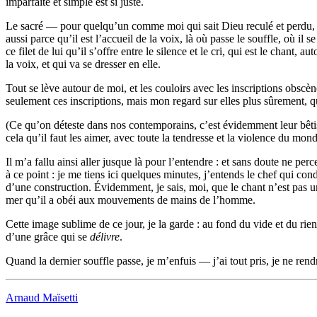
imparfaite et simple est si juste.
Le sacré — pour quelqu’un comme moi qui sait Dieu reculé et perdu, le s
aussi parce qu’il est l’accueil de la voix, là où passe le souffle, où il
ce filet de lui qu’il s’offre entre le silence et le cri, qui est le cha
la voix, et qui va se dresser en elle.
Tout se lève autour de moi, et les couloirs avec les inscriptions obscè
seulement ces inscriptions, mais mon regard sur elles plus sûrement, qui
(Ce qu’on déteste dans nos contemporains, c’est évidemment leur bêtise
cela qu’il faut les aimer, avec toute la tendresse et la violence du mond
Il m’a fallu ainsi aller jusque là pour l’entendre : et sans doute ne p
à ce point : je me tiens ici quelques minutes, j’entends le chef qui con
d’une construction. Évidemment, je sais, moi, que le chant n’est pas un
mer qu’il a obéi aux mouvements de mains de l’homme.
Cette image sublime de ce jour, je la garde : au fond du vide et du rien
d’une grâce qui se
délivre
.
Quand la dernier souffle passe, je m’enfuis — j’ai tout pris, je ne rendr
Arnaud Maïsetti