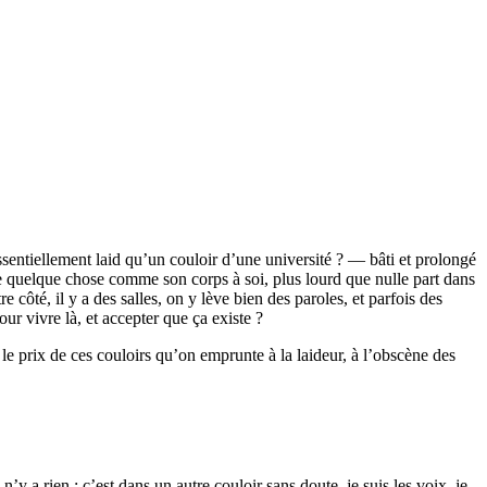
ssentiellement laid qu’un couloir d’une université ? — bâti et prolongé
îne quelque chose comme son corps à soi, plus lourd que nulle part dans
 côté, il y a des salles, on y lève bien des paroles, et parfois des
our vivre là, et accepter que ça existe ?
er le prix de ces couloirs qu’on emprunte à la laideur, à l’obscène des
y a rien ; c’est dans un autre couloir sans doute, je suis les voix, je