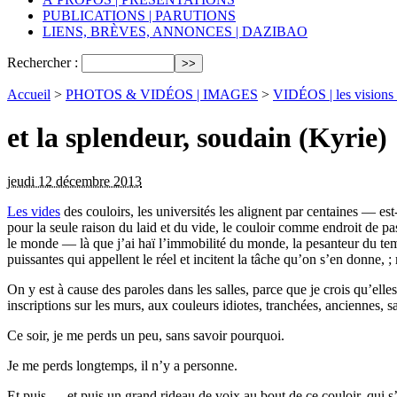
PUBLICATIONS | PARUTIONS
LIENS, BRÈVES, ANNONCES | DAZIBAO
Rechercher :
Accueil
>
PHOTOS & VIDÉOS | IMAGES
>
VIDÉOS | les visions 
et la splendeur, soudain (Kyrie)
jeudi 12 décembre 2013
Les vides
des couloirs, les universités les alignent par centaines — es
pour la seule raison du laid et du vide, le couloir comme endroit de pa
le monde — là que j’ai haï l’immobilité du monde, la pesanteur du temps q
puissantes qui appellent le réel et incitent la tâche qu’on s’en donne, ; 
On y est à cause des paroles dans les salles, parce que je crois qu’elles
inscriptions sur les murs, aux couleurs idiotes, tranchées, anciennes, sa
Ce soir, je me perds un peu, sans savoir pourquoi.
Je me perds longtemps, il n’y a personne.
Et puis — et puis un grand rideau de voix au bout de ce couloir, qui s’e