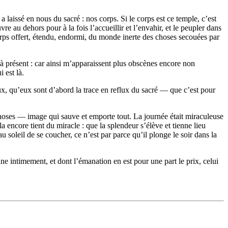
laissé en nous du sacré : nos corps. Si le corps est ce temple, c’est
re au dehors pour à la fois l’accueillir et l’envahir, et le peupler dans
e corps offert, étendu, endormi, du monde inerte des choses secouées par
s à présent : car ainsi m’apparaissent plus obscènes encore non
 est là.
eux, qu’eux sont d’abord la trace en reflux du sacré — que c’est pour
s choses — image qui sauve et emporte tout. La journée était miraculeuse
a encore tient du miracle : que la splendeur s’élève et tienne lieu
 soleil de se coucher, ce n’est par parce qu’il plonge le soir dans la
ane intimement, et dont l’émanation en est pour une part le prix, celui