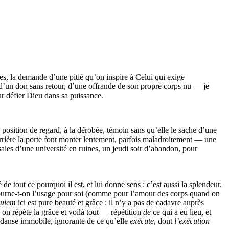
es, la demande d’une pitié qu’on inspire à Celui qui exige
d’un don sans retour, d’une offrande de son propre corps nu — je
ur défier Dieu dans sa puissance.
 position de regard, à la dérobée, témoin sans qu’elle le sache d’une
x derrière la porte font monter lentement, parfois maladroitement — une
 sales d’une université en ruines, un jeudi soir d’abandon, pour
 de tout ce pourquoi il est, et lui donne sens : c’est aussi la splendeur,
 détourne-t-on l’usage pour soi (comme pour l’amour des corps quand on
quiem
ici est pure beauté et grâce : il n’y a pas de cadavre auprès
; on répète la grâce et voilà tout — répétition
de
ce qui a eu lieu, et
une danse immobile, ignorante de ce qu’elle
exécute
, dont
l’exécution