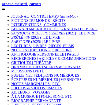
arnaud maïsetti | carnets
☰
JOURNAL | CONTRETEMPS (un
weblog
)
FICTIONS DU MONDE | RÉCITS
INTERVENTIONS | COMMUNES
BERNARD-MARIE KOLTÈS | « RACONTER BIEN »
SAINT-JUST & DES POUSSIÈRES
(2021) | LE LIVRE
BRÛLÉ VIF
(2023) | LE LIVRE
BABYLONE
(2025) | LE LIVRE
LECTURES | LIVRES, PIÈCES, FILMS
NOTES & QUESTIONS | LIRECRIRE
ANTHOLOGIE PERSONNELLE | PAGES
RECHERCHES | ARTICLES & COMMUNICATIONS
CRITIQUES | THÉÂTRE
DRAMATURGIES | SCÈNES & TRAVAUX
MOUSSONS D’ÉTÉ
PUBLIE.NET | ÉDITIONS NUMÉRIQUES
ÉCRITURES NUMÉRIQUES | WEBNOTES
NOTES MARGINALES | ETC.
PHOTOS & VIDÉOS | IMAGES
AILLEURS | VOYAGES
À LA MUSIQUE | FOLK, SONG, ETC.
BIOGRAPHIE PERMANENTE
À PROPOS | PRÉSENTATIONS