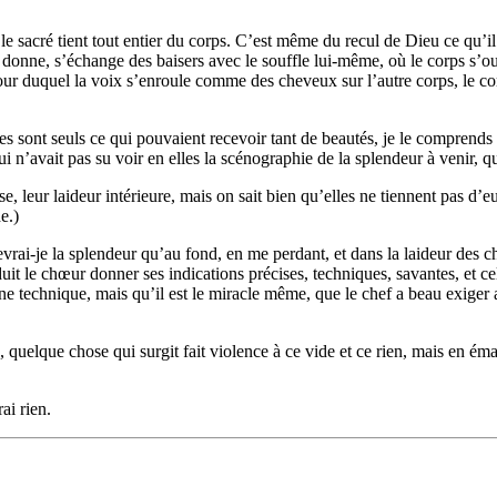
acré tient tout entier du corps. C’est même du recul de Dieu ce qu’il a 
 se donne, s’échange des baisers avec le souffle lui-même, où le corps s’ouv
nt, autour duquel la voix s’enroule comme des cheveux sur l’autre corps, l
nes sont seuls ce qui pouvaient recevoir tant de beautés, je le comprend
 n’avait pas su voir en elles la scénographie de la splendeur à venir, qui
, leur laideur intérieure, mais on sait bien qu’elles ne tiennent pas d’
e.)
ercevrai-je la splendeur qu’au fond, en me perdant, et dans la laideur de
duit le chœur donner ses indications précises, techniques, savantes, et cel
e technique, mais qu’il est le miracle même, que le chef a beau exiger au
, quelque chose qui surgit fait violence à ce vide et ce rien, mais en ém
ai rien.