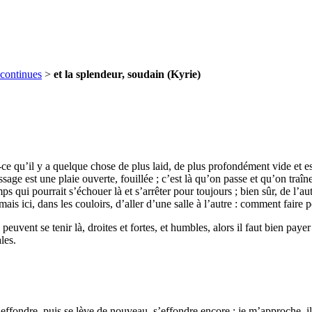
continues
>
et la splendeur, soudain (Kyrie)
t-ce qu’il y a quelque chose de plus laid, de plus profondément vide et e
ssage est une plaie ouverte, fouillée ; c’est là qu’on passe et qu’on tra
ui pourrait s’échouer là et s’arrêter pour toujours ; bien sûr, de l’autre
mais ici, dans les couloirs, d’aller d’une salle à l’autre : comment faire p
 peuvent se tenir là, droites et fortes, et humbles, alors il faut bien pay
les.
ffondre, puis se lève de nouveau, s’effondre encore ; je m’approche, il n’