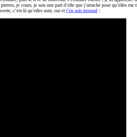
rres, je cours, je suis une part d’elle que j’arrache pour qu’elles me tiren
verte, c’est là qu’elles sont, oui et
j’en suis terrassé
: