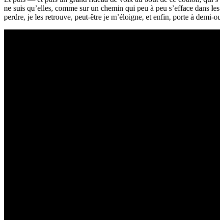
ne suis qu’elles, comme sur un chemin qui peu à peu s’efface dans les pie
perdre, je les retrouve, peut-être je m’éloigne, et enfin, porte à demi-ou