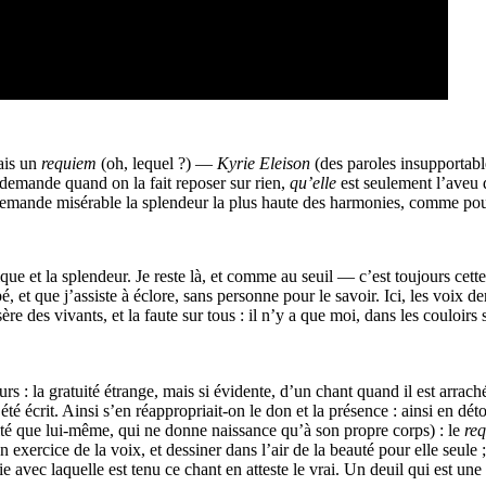
ais un
requiem
(oh, lequel ?) —
Kyrie Eleison
(des paroles insupportabl
 demande quand on la fait reposer sur rien,
qu’elle
est seulement l’aveu 
 la demande misérable la splendeur la plus haute des harmonies, comme po
e et la splendeur. Je reste là, et comme au seuil — c’est toujours cette
ppé, et que j’assiste à éclore, sans personne pour le savoir. Ici, les voi
ère des vivants, et la faute sur tous : il n’y a que moi, dans les couloirs
rs : la gratuité étrange, mais si évidente, d’un chant quand il est arraché
a été écrit. Ainsi s’en réappropriait-on le don et la présence : ainsi en
alité que lui-même, qui ne donne naissance qu’à son propre corps) : le
re
n exercice de la voix, et dessiner dans l’air de la beauté pour elle seule 
joie avec laquelle est tenu ce chant en atteste le vrai. Un deuil qui est 