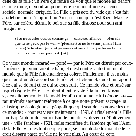
celle de sa fille : un Père qui refuse de voir que le monde au-dehors
est une ruine, et voudrait poursuivre le mime d’une existence
sociale, normale, étriquée. La Fille a pris acte du vide qui s’est fait
au-dehors pour l’emplir d’un Ami, ce Tout qui n’est Rien. Mais le
Père, par colère, détruit le bol que sa fille dispose pour son ami
imaginaire :
Si tu nous cries dessus comme ça — casse ses affaires — bien sûr
que tu ne peux pas le voir – (pleurant) tu ne le verras jamais ! (En
colère) Si tu étais gentil et généreux et aussi bon que lui — lui ne
crie pas et ne casse pas tout. [54].
Ce vieux monde incarné — porté — par le Père est détruit par ceux-
là mêmes qui voudraient le bâtir, et c’est contre la destruction du
monde que la Fille fait entendre sa colère. Finalement, il est moins
question d’un désaccord sur le réel et le fictionnel, que d’un rapport
à ce qui se détruit et ce qui se construit . Ce monde vide et brisé sur
lequel règne le Père — et dont il fait le vide à la fin, en brisant
systématiquement tout le mobilier afin qu’on ne le lui dérobe pas —
fait irrémédiablement référence à ce que notre présent saccage, la
catastrophe écologique et géopolitique qui scande les nouvelles de
ce monde : « tout est vieux maintenant » [59], dit finalement la Fille,
tandis qu’autour de leur maison le monde est devenu définitivement
une « ville fantôme » [52], reflet mortifère du fantôme qu’est l’Ami
de la Fille. « Tu es tout ce que j’ai », se lamente-t-elle quand elle le
croit disparu parce qu’elle ne le voit plus. Au cœur de cette