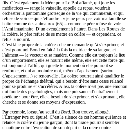
fils. C’est également la Mère pour Le Bol affamé, qui joue les
médiatrices — range la vaisselle, appelle au repas, voudrait
orchestrer la pantomime grotesque de la vie qui continuerait, et qui
refuse de voir ce qui s’effondre : « je ne peux pas voir ma famille se
battre comme des animaux » [65] – comme le père refuse de voir
l’Ami imaginaire. D’un aveuglement à l’autre. Dans Les Routes de
la colère, le père refuse de se mettre en colère — et cependant, ce
refus la nourrit.
C’est là le propre de la colère : elle ne demande qu’à s’exprimer, et
c’est pourquoi Bond en fait à la fois la matrice de sa langue, et
l’aliment — le vecteur et sa matière. Comme elle est toujours le lieu
d’un emportement, elle se nourrit elle-même, elle est cette force qui
est toujours à l’affût, qui guette le moment où elle pourrait se
renforcer, et qui au moindre mot, même d’apaisement (surtout
d’apaisement…) se renouvelle . La colère pourrait ainsi qualifier le
propre de l’échange théâtral, qui a besoin d’être sans cesse relancé
pour se produire et s’accélérer. Ainsi, la colère n’est pas une émotion
qui fonde des psychologies, mais une puissance d’entraînement
poétique : pour être, elle a besoin de s’exprimer, et s’exprimant, elle
cherche et se donne ses moyens d’expression.
Par exemple, lorsqu’au seuil du
Bord
, Ron trouve, allongé,
l’Étranger ivre ou épuisé. C’est le silence de cet homme qui lance et
relance la colère du jeune garçon, dont la tirade pourrait sembler
chaotique entre l’évocation de son départ et la colère contre