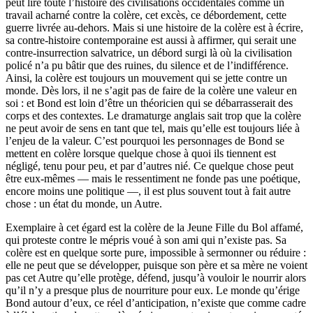
peut lire toute l’histoire des civilisations occidentales comme un
travail acharné contre la colère, cet excès, ce débordement, cette
guerre livrée au-dehors. Mais si une histoire de la colère est à écrire,
sa contre-histoire contemporaine est aussi à affirmer, qui serait une
contre-insurrection salvatrice, un débord surgi là où la civilisation
policé n’a pu bâtir que des ruines, du silence et de l’indifférence.
Ainsi, la colère est toujours un mouvement qui se jette contre un
monde. Dès lors, il ne s’agit pas de faire de la colère une valeur en
soi : et Bond est loin d’être un théoricien qui se débarrasserait des
corps et des contextes. Le dramaturge anglais sait trop que la colère
ne peut avoir de sens en tant que tel, mais qu’elle est toujours liée à
l’enjeu de la valeur. C’est pourquoi les personnages de Bond se
mettent en colère lorsque quelque chose à quoi ils tiennent est
négligé, tenu pour peu, et par d’autres nié. Ce quelque chose peut
être eux-mêmes — mais le ressentiment ne fonde pas une poétique,
encore moins une politique —, il est plus souvent tout à fait autre
chose : un état du monde, un Autre.
Exemplaire à cet égard est la colère de la Jeune Fille du Bol affamé,
qui proteste contre le mépris voué à son ami qui n’existe pas. Sa
colère est en quelque sorte pure, impossible à sermonner ou réduire :
elle ne peut que se développer, puisque son père et sa mère ne voient
pas cet Autre qu’elle protège, défend, jusqu’à vouloir le nourrir alors
qu’il n’y a presque plus de nourriture pour eux. Le monde qu’érige
Bond autour d’eux, ce réel d’anticipation, n’existe que comme cadre