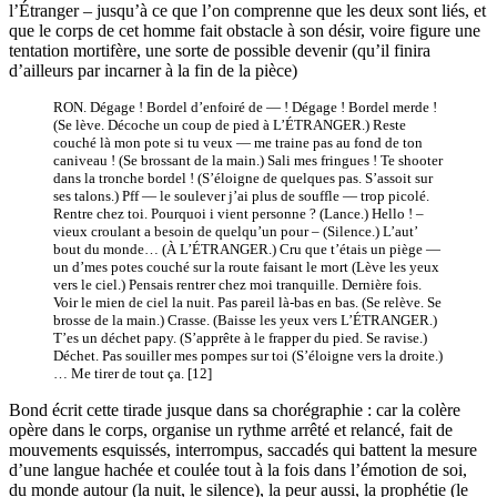
l’Étranger – jusqu’à ce que l’on comprenne que les deux sont liés, et
que le corps de cet homme fait obstacle à son désir, voire figure une
tentation mortifère, une sorte de possible devenir (qu’il finira
d’ailleurs par incarner à la fin de la pièce)
RON. Dégage ! Bordel d’enfoiré de — ! Dégage ! Bordel merde !
(Se lève. Décoche un coup de pied à L’ÉTRANGER.) Reste
couché là mon pote si tu veux — me traine pas au fond de ton
caniveau ! (Se brossant de la main.) Sali mes fringues ! Te shooter
dans la tronche bordel ! (S’éloigne de quelques pas. S’assoit sur
ses talons.) Pff — le soulever j’ai plus de souffle — trop picolé.
Rentre chez toi. Pourquoi i vient personne ? (Lance.) Hello ! –
vieux croulant a besoin de quelqu’un pour – (Silence.) L’aut’
bout du monde… (À L’ÉTRANGER.) Cru que t’étais un piège —
un d’mes potes couché sur la route faisant le mort (Lève les yeux
vers le ciel.) Pensais rentrer chez moi tranquille. Dernière fois.
Voir le mien de ciel la nuit. Pas pareil là-bas en bas. (Se relève. Se
brosse de la main.) Crasse. (Baisse les yeux vers L’ÉTRANGER.)
T’es un déchet papy. (S’apprête à le frapper du pied. Se ravise.)
Déchet. Pas souiller mes pompes sur toi (S’éloigne vers la droite.)
… Me tirer de tout ça. [12]
Bond écrit cette tirade jusque dans sa chorégraphie : car la colère
opère dans le corps, organise un rythme arrêté et relancé, fait de
mouvements esquissés, interrompus, saccadés qui battent la mesure
d’une langue hachée et coulée tout à la fois dans l’émotion de soi,
du monde autour (la nuit, le silence), la peur aussi, la prophétie (le