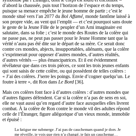
d’abord la chaussée, puis tout l’horizon de l’espace et du temps,
puisque sa menace empêche le jeune homme de partir ; c’est le
monde situé vers l’an 2077 du
Bol Affamé,
monde fantôme laissé à
son propre vide, au vent qui l’emplit — et c’est pourquoi sans doute
le geste de la Jeune Fille de le peupler d’un Ami imaginaire est
salutaire, dans sa folie ; c’est le monde des Routes de la colère qui
ne passe pas, ne peut pas passer pour le Jeune Homme tant que la
vérité n’aura pas été dite sur le départ de sa mère. Ce serait donc
contre ces mondes, abjects, insupportables, aliénants, que la colère
s’exprimerait pour opposer d’autres mondes, d’autres réalités,
d’autres vérités — plus émancipatrices. Et il est évidemment
révélateur que dans ces trois pièces, ce sont les trois jeunes enfants
qui sont saisis de cette colère, ou qui possèdent de telles colères :
« J’ai des colères. J’serre les poings. Envie d’cogner quelqu’un. Le
foutre à terre », dit Ron dans
Le Bord
[36].
Mais ces colères font face à d’autres colères : d’autres mondes que
d’autres figures défendent. Car si la colère n’a pas de sens en soi,
elle ne vaut aussi qu’en regard d’autre face auxquelles elles livrent
combat. À la colère de Ron contre le monde vil des adultes répond
celle de l’Étranger, figure allégorique d’un vieux monde, immobile
et épuisé :
La fatigue me submerge. J’ai pas de cauchemars quand je dors. Je
me réveille, je vois que rien n’a changé, je fais un cauchemar…