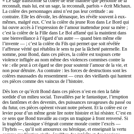
« Le sage transforme sa colère de telle manière que personne ne la
reconnaît, mais lui, est un sage, la reconnaît, parfois » écrit Michaux.
La colère des personnages ainsi n’est pas leur certitude : au
contraire. Elle les dévoile, les démasque, les révèle souvent à eux-
mêmes, malgré eux. C’est la colère du jeune Ron dans Le Bord qui
lui ouvre accès à l’expression de l’amour inattendue pour sa mère ;
c’est la colère de la Fille dans Le Bol affamé qui la maintient dans
une bienveillance à l’égard d’un autre — quand bien même elle
l’invente — ; c’est la colère du Fils qui permet que soit révélée
l’affreuse vérité qui rétablira le sens tu par la lâcheté paternelle. En
somme, pour Bond, dans ces pièces, la colère est toujours cette
violence infligée au nom même des violences commises contre la
vie : elle peut à cet égard se dire pour soutenir l’amour de la vie, et
non pour détruire. Au contraire : les forces de destructions sont les
colères maussades du ressentiment — ceux des vieillards qui hantent
ces pièces comme des vaincus de l’histoire.
Dès lors ce qu’écrit Bond dans ces pièces n’est en rien la fable
sordide d’un milieu social. Travaillées par le fantastique, l’irruption
des fantômes et des devenirs, des puissances ravageuses du passé ou
du futur, ces pièces opèrent vivant notre présent. Et la colère est ce
levier pour d’un même geste lire notre histoire et lui résister. C’est en
ce sens que Bond travaille au corps un tragique à front renversé. Si
la tragédie classique s’érigeait comme morale contre l’excès —
l’hybris —, qu’il soit amoureux ou héroïque, et enseignait la vertu