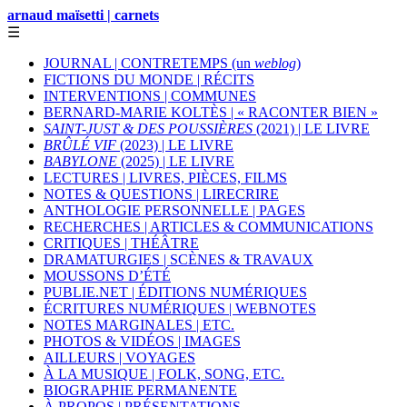
arnaud maïsetti | carnets
☰
JOURNAL | CONTRETEMPS (un
weblog
)
FICTIONS DU MONDE | RÉCITS
INTERVENTIONS | COMMUNES
BERNARD-MARIE KOLTÈS | « RACONTER BIEN »
SAINT-JUST & DES POUSSIÈRES
(2021) | LE LIVRE
BRÛLÉ VIF
(2023) | LE LIVRE
BABYLONE
(2025) | LE LIVRE
LECTURES | LIVRES, PIÈCES, FILMS
NOTES & QUESTIONS | LIRECRIRE
ANTHOLOGIE PERSONNELLE | PAGES
RECHERCHES | ARTICLES & COMMUNICATIONS
CRITIQUES | THÉÂTRE
DRAMATURGIES | SCÈNES & TRAVAUX
MOUSSONS D’ÉTÉ
PUBLIE.NET | ÉDITIONS NUMÉRIQUES
ÉCRITURES NUMÉRIQUES | WEBNOTES
NOTES MARGINALES | ETC.
PHOTOS & VIDÉOS | IMAGES
AILLEURS | VOYAGES
À LA MUSIQUE | FOLK, SONG, ETC.
BIOGRAPHIE PERMANENTE
À PROPOS | PRÉSENTATIONS