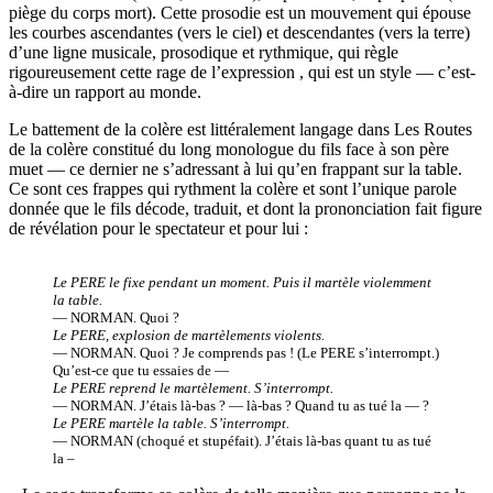
piège du corps mort). Cette prosodie est un mouvement qui épouse
les courbes ascendantes (vers le ciel) et descendantes (vers la terre)
d’une ligne musicale, prosodique et rythmique, qui règle
rigoureusement cette rage de l’expression , qui est un style — c’est-
à-dire un rapport au monde.
Le battement de la colère est littéralement langage dans Les Routes
de la colère constitué du long monologue du fils face à son père
muet — ce dernier ne s’adressant à lui qu’en frappant sur la table.
Ce sont ces frappes qui rythment la colère et sont l’unique parole
donnée que le fils décode, traduit, et dont la prononciation fait figure
de révélation pour le spectateur et pour lui :
Le PERE le fixe pendant un moment. Puis il martèle violemment
la table.
— NORMAN. Quoi ?
Le PERE, explosion de martèlements violents.
— NORMAN. Quoi ? Je comprends pas ! (Le PERE s’interrompt.)
Qu’est-ce que tu essaies de —
Le PERE reprend le martèlement. S’interrompt.
— NORMAN. J’étais là-bas ? — là-bas ? Quand tu as tué la — ?
Le PERE martèle la table. S’interrompt.
— NORMAN (choqué et stupéfait). J’étais là-bas quant tu as tué
la –