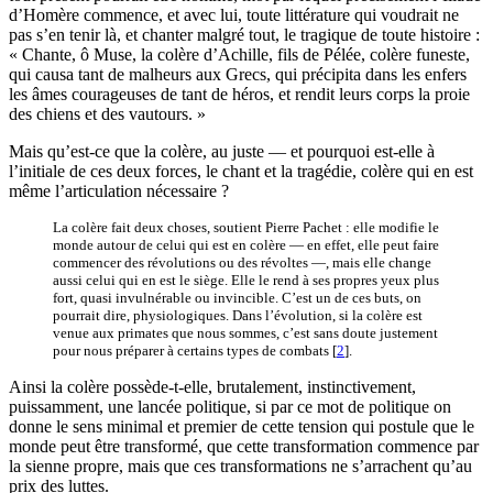
d’Homère commence, et avec lui, toute littérature qui voudrait ne
pas s’en tenir là, et chanter malgré tout, le tragique de toute histoire :
« Chante, ô Muse, la colère d’Achille, fils de Pélée, colère funeste,
qui causa tant de malheurs aux Grecs, qui précipita dans les enfers
les âmes courageuses de tant de héros, et rendit leurs corps la proie
des chiens et des vautours. »
Mais qu’est-ce que la colère, au juste — et pourquoi est-elle à
l’initiale de ces deux forces, le chant et la tragédie, colère qui en est
même l’articulation nécessaire ?
La colère fait deux choses, soutient Pierre Pachet : elle modifie le
monde autour de celui qui est en colère — en effet, elle peut faire
commencer des révolutions ou des révoltes —, mais elle change
aussi celui qui en est le siège. Elle le rend à ses propres yeux plus
fort, quasi invulnérable ou invincible. C’est un de ces buts, on
pourrait dire, physiologiques. Dans l’évolution, si la colère est
venue aux primates que nous sommes, c’est sans doute justement
pour nous préparer à certains types de combats
[
2
]
.
Ainsi la colère possède-t-elle, brutalement, instinctivement,
puissamment, une lancée politique, si par ce mot de politique on
donne le sens minimal et premier de cette tension qui postule que le
monde peut être transformé, que cette transformation commence par
la sienne propre, mais que ces transformations ne s’arrachent qu’au
prix des luttes.