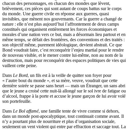
chacun des personnages, en chacun des mondes que lèvent,
brièvement, ces pièces qui sont autant de coups battus sur le corps
du monde. Une guerre civile en réponse aux guerres, quasi
invisibles, que mènent nos gouvernants. Car la guerre a changé de
nature : elle n’est plus aujourd’hui l’affrontement de deux camps
constitués qui organisent entièrement les forces économiques et
morales d’une nation vers ce but, mais a désormais lieu partout et en
même temps, se défait des frontières, des conventions et des traités :
son objectif même, purement idéologique, devient abstrait. Ce que
Bond voudrait faire, c’est reconquérir l’enjeu martial pour le rendre
de nouveau visible, et le mener contre lui-même, non au nom de la
destruction, mais pour reconquérir des espaces politiques de vies qui
vaillent cette peine.
Dans
Le Bord
, un fils est à la veille de quitter son foyer pour
« l’autre bout du monde », et sa mère, veuve, voudrait que cette
dernière soirée se passe sans heurt — mais un Étranger, un sans abri
que le jeune a croisé cette nuit-là allongé sur le sol ivre de fatigue ou
d’alcool, frappe à la porte et accuse le jeune garçon de lui avoir volé
son portefeuille.
Dans
Le Bol affamé
, une famille tente de vivre comme si dehors,
dans un monde post-apocalyptique, tout continuait comme avant. Il
n’y a pourtant plus de nourriture et plus d’organisation sociale,
seulement un vent violent qui entre par effraction et saccage tout. La