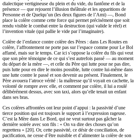
dialectique vertigineuse du plein et du vide, du fantôme et de la
présence — que rejouent l’illusion théâtrale et les apparitions de
Personne et de Quelqu’un (les deux figures de l’Ami) —, Bond
place la colère comme cette force qui permet précisément que soit
rendu visible le combat entre la destruction (qui valide le réel) et
l’invention vitale (qui pallie le vide par l’imaginaire).
Colère de l’enfance contre colère des Pères : dans Les Routes en
colère, l’affrontement ne porte pas sur l’espace comme pour Le Bol
affamé, mais sur le temps. Car ici s’oppose la colère du fils qui veut
que son père témoigne de ce qui s’est autrefois passé — au moment
du départ de la mère —, et celle du Père qui lutte pour ne pas dire,
puis lutte pour en dire le moins possible, lutte contre lui-même dans
une lutte contre le passé et son devenir au présent. Finalement, le
Père avouera l’atroce vérité : la maîtresse qu’il voyait en cachette, la
volonté de rompre avec elle, et comment par colère, il lui a roulé
délibérément dessus, avec son taxi, alors qu’elle tenait un enfant
dans ses bras.
Ces colères affrontées ont leur point d’appui : la passivité d’une
tierce position qui est toujours le support à l’expression rageuse.
C’est la Mère dans Le Bord, qui ne veut surtout pas gâcher la
dernière soirée avec son fils : « On va dire des choses qu’on
regrettera » [20]. Or, cette passivité, ce désir de conciliation, de
pacification, ne cesse d’être nuisible et d’alimenter la colère de son