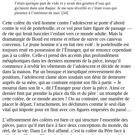
J’étais quelque part de vide et y avait des gouttes d’eau qui
giclaient dans une flaque. Je me suis réveillé et c’était vous qui
pleuriez à l’intérieur de moi. [34]
Cette colère du vieil homme contre l’adolescent se porte d’abord
contre le vol de portefeuille, et ce vol peut faire figure de passage —
de rite qui ferait basculer l’enfant vers ce monde adulte. Mais la
dramaturgie de Bond est retorse et refuse de suivre ces canevas
convenus. Le jeune homme n’a en fait rien volé : le portefeuille est
toujours resté en possession de l’Étranger, qui ne renonce cependant
pas à sa colère. Celle-ci prend des accents plus profondément
métaphoriques dans les derniers moments de la pièce, lorsqu’il
commence à revêtir les vêtements de l’adolescent et décide de rester
dans la maison. Par un brusque et inexpliqué renversement des
positions, l’adolescent clame alors soudain son désir de demeurer
auprès de sa mère, qui au contraire enjoint son fils à partir. « Je
mourrai dans son lit », dit l’Étranger pour clore la pièce. Ainsi ce
dernier finit par prendre la place du fils et du père : un triomphe de
cette colère, de ce monde ancien ? Ou au contraire, une manière de
placer le départ, l’arrachement, les déchirures comme le seul élan
vital qui importe pour en finir avec ces figures empesées du passé…
L’affrontement des colères est bien ce qui structure l’ensemble des
pièces, parce qu’il met face à face deux conceptions du monde, du
réel, de la vie. Dans Le Bol affamé, c’est la colère du Père face à