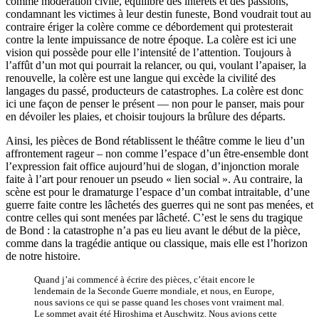
comme modération civile, équilibre des intérêts et des passions,
condamnant les victimes à leur destin funeste, Bond voudrait tout au
contraire ériger la colère comme ce débordement qui protesterait
contre la lente impuissance de notre époque. La colère est ici une
vision qui possède pour elle l’intensité de l’attention. Toujours à
l’affût d’un mot qui pourrait la relancer, ou qui, voulant l’apaiser, la
renouvelle, la colère est une langue qui excède la civilité des
langages du passé, producteurs de catastrophes. La colère est donc
ici une façon de penser le présent — non pour le panser, mais pour
en dévoiler les plaies, et choisir toujours la brûlure des départs.
Ainsi, les pièces de Bond rétablissent le théâtre comme le lieu d’un
affrontement rageur – non comme l’espace d’un être-ensemble dont
l’expression fait office aujourd’hui de slogan, d’injonction morale
faite à l’art pour renouer un pseudo « lien social ». Au contraire, la
scène est pour le dramaturge l’espace d’un combat intraitable, d’une
guerre faite contre les lâchetés des guerres qui ne sont pas menées, et
contre celles qui sont menées par lâcheté. C’est le sens du tragique
de Bond : la catastrophe n’a pas eu lieu avant le début de la pièce,
comme dans la tragédie antique ou classique, mais elle est l’horizon
de notre histoire.
Quand j’ai commencé à écrire des pièces, c’était encore le
lendemain de la Seconde Guerre mondiale, et nous, en Europe,
nous savions ce qui se passe quand les choses vont vraiment mal.
Le sommet avait été Hiroshima et Auschwitz. Nous avions cette