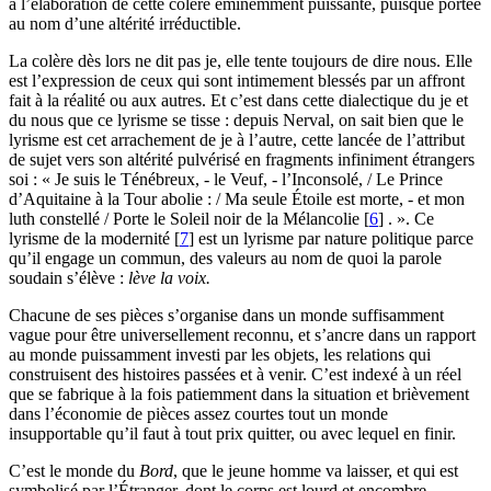
à l’élaboration de cette colère éminemment puissante, puisque portée
au nom d’une altérité irréductible.
La colère dès lors ne dit pas je, elle tente toujours de dire nous. Elle
est l’expression de ceux qui sont intimement blessés par un affront
fait à la réalité ou aux autres. Et c’est dans cette dialectique du je et
du nous que ce lyrisme se tisse : depuis Nerval, on sait bien que le
lyrisme est cet arrachement de je à l’autre, cette lancée de l’attribut
de sujet vers son altérité pulvérisé en fragments infiniment étrangers
soi : « Je suis le Ténébreux, - le Veuf, - l’Inconsolé, / Le Prince
d’Aquitaine à la Tour abolie : / Ma seule Étoile est morte, - et mon
luth constellé / Porte le Soleil noir de la Mélancolie
[
6
]
. ». Ce
lyrisme de la modernité
[
7
]
est un lyrisme par nature politique parce
qu’il engage un commun, des valeurs au nom de quoi la parole
soudain s’élève :
lève la voix.
Chacune de ses pièces s’organise dans un monde suffisamment
vague pour être universellement reconnu, et s’ancre dans un rapport
au monde puissamment investi par les objets, les relations qui
construisent des histoires passées et à venir. C’est indexé à un réel
que se fabrique à la fois patiemment dans la situation et brièvement
dans l’économie de pièces assez courtes tout un monde
insupportable qu’il faut à tout prix quitter, ou avec lequel en finir.
C’est le monde du
Bord
, que le jeune homme va laisser, et qui est
symbolisé par l’Étranger, dont le corps est lourd et encombre –