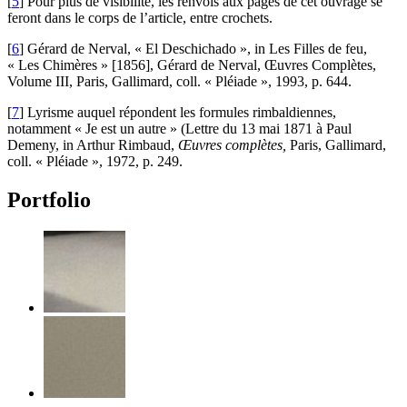
[
5
]
Pour plus de visibilité, les renvois aux pages de cet ouvrage se
feront dans le corps de l’article, entre crochets.
[
6
]
Gérard de Nerval, « El Deschichado », in Les Filles de feu,
« Les Chimères » [1856], Gérard de Nerval, Œuvres Complètes,
Volume III, Paris, Gallimard, coll. « Pléiade », 1993, p. 644.
[
7
]
Lyrisme auquel répondent les formules rimbaldiennes,
notamment « Je est un autre » (Lettre du 13 mai 1871 à Paul
Demeny, in Arthur Rimbaud,
Œuvres complètes,
Paris, Gallimard,
coll. « Pléiade », 1972, p. 249.
Portfolio