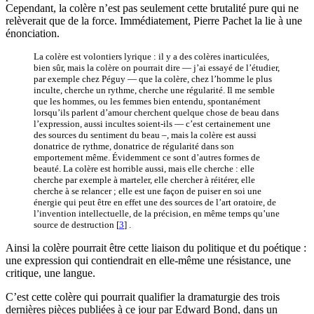
Cependant, la colère n’est pas seulement cette brutalité pure qui ne
relèverait que de la force. Immédiatement, Pierre Pachet la lie à une
énonciation.
La colère est volontiers lyrique : il y a des colères inarticulées,
bien sûr, mais la colère on pourrait dire — j’ai essayé de l’étudier,
par exemple chez Péguy — que la colère, chez l’homme le plus
inculte, cherche un rythme, cherche une régularité. Il me semble
que les hommes, ou les femmes bien entendu, spontanément
lorsqu’ils parlent d’amour cherchent quelque chose de beau dans
l’expression, aussi incultes soient-ils — c’est certainement une
des sources du sentiment du beau –, mais la colère est aussi
donatrice de rythme, donatrice de régularité dans son
emportement même. Évidemment ce sont d’autres formes de
beauté. La colère est horrible aussi, mais elle cherche : elle
cherche par exemple à marteler, elle chercher à réitérer, elle
cherche à se relancer ; elle est une façon de puiser en soi une
énergie qui peut être en effet une des sources de l’art oratoire, de
l’invention intellectuelle, de la précision, en même temps qu’une
source de destruction
[
3
]
.
Ainsi la colère pourrait être cette liaison du politique et du poétique :
une expression qui contiendrait en elle-même une résistance, une
critique, une langue.
C’est cette colère qui pourrait qualifier la dramaturgie des trois
dernières pièces publiées à ce jour par Edward Bond, dans un