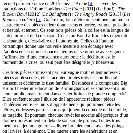
recueil paru en France en 2015 chez L’Arche
[
4
]
— avec des
traductions de Jérôme Hankins :
The Edge
[2011] (
Le Bord
) ;
The
Broken Bowl
[2012] (
Le Bol affamé
) ;
The Angry Roads
[2013] (
Les
Routes en colère
)
[
5
]
. Colère qui, loin d’être un sentiment, anime ici
la structure des pièces et leur donne sens et portée, rythme, pulsation
et beauté, et terreur. Ce sont trois pièces où la colère est la langue de
la déchirure et de la décision. Celles où Bond affronte les enjeux de
la séparation, c’est-à-dire de l’autonomie. Celles où l’auteur
britannique donne une nouvelle mesure à son échange avec
l’adolescence comme espace et temps où se nomme avec vigueur
l’affirmation d’une conscience autonome : la déchirure est le
moment de la crise, où seul peut être désigné le
je
libérateur.
Ces trois pièces s’unissent par leur vague motif et leur adresse :
pièces adolescentes, elles racontent toutes trois les conflits qui
unissent et déchirent le tissu familial. Destinées à la compagnie Big
Brum Theater in Education de Birmingham, elles s’adressent à un
jeune public, mais fraient dans des territoires de grande complexité.
Elles revêtent toutes l’illusion de l’apparence réaliste : pièces
d’intérieur entre les murs d’appartements qui pourraient être les
nôtres, endossées par des corps qui jouent la comédie de la famille,
sa tragédie. Et pourtant, chacune revêt les accents allégoriques d’un
drame qui résonnent au-delà de son simple propos. Toutes trois
mettent en jeu une guerre — livrée brutalement et avec les poings,
ou larvées, à demi-mot. Une guerre entre les générations et en