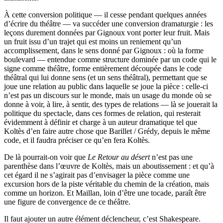
À cette conversion politique — il cesse pendant quelques années
d’écrire du théâtre — va succéder une conversion dramaturgie : les
leçons durement données par Gignoux vont porter leur fruit. Mais
un fruit issu d’un trajet qui est moins un reniement qu’un
accomplissement, dans le sens donné par Gignoux : où la forme
boulevard — entendue comme structure dominée par un code qui le
signe comme théâtre, forme entièrement découpée dans le code
théâtral qui lui donne sens (et un sens théâtral), permettant que se
joue une relation au public dans laquelle se joue la pièce : celle-ci
n’est pas un discours sur le monde, mais un usage du monde où se
donne à voir, à lire, à sentir, des types de relations — là se jouerait la
politique du spectacle, dans ces formes de relation, qui resterait
évidemment à définir et charge à un auteur dramatique tel que
Koltès d’en faire autre chose que Barillet / Grédy, depuis le même
code, et il faudra préciser ce qu’en fera Koltès.
De là pourrait-on voir que
Le Retour au désert
n’est pas une
parenthèse dans l’œuvre de Koltès, mais un aboutissement : et qu’à
cet égard il ne s’agirait pas d’envisager la pièce comme une
excursion hors de la piste véritable du chemin de la création, mais
comme un horizon. Et Maillan, loin d’être une tocade, paraît être
une figure de convergence de ce théâtre.
Il faut ajouter un autre élément déclencheur, c’est Shakespeare.