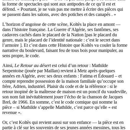
la forme de spectacles qui sont aux antipodes de ce qu’il est et
défend. « Pourtant, je ne vais pas me mettre à écrire des pièces qui
se passent dans les salons, avec des potiches et des canapés . »
L’horizon d’angoisse de cette scène, Koltès la place en amont —
dans l’histoire française. La Guerre d’Algérie, ses fantômes, ses
cadavres cachés dans le placard de la Nation [pas le placard du
genre, mais le placard de l’identité nationale : c’est le secret dans
l’armoire ]. Et c’est dans cette Histoire que Koltès va couler la forme
narrative du boulevard, faisant feu de tous bois pour manipuler, au
sens propre, le code.
Ainsi,
Le Retour au désert
est celui d’un retour : Mathilde
Serpentoise (jouée par Maillan) revient à Metz après quelques
années en Algérie, avec ses deux enfants : Fatima et Édouard – et
compte reprendre possession de la maison familiale qu’occupe son
frère, Adrien, industriel. Plaisir du code et de la référence : si le
retour inopiné de la maîtresse de maison est un poncif du vaudeville,
son nom fait inévitablement jouer l’écho de la chanson de Jacques
Brel, de 1966. En somme, c’est le code comique qui nomme la
pièce – si Mathilde s’appelle Mathilde, c’est parce qu’elle « est
revenue ».
Or, c’est Koltès qui revient aussi sur son enfance — la pièce est en
partie à clé sur les souvenirs de ses jeunes années messines, tous les