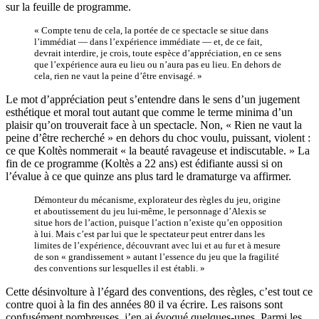
sur la feuille de programme.
« Compte tenu de cela, la portée de ce spectacle se situe dans
l’immédiat — dans l’expérience immédiate — et, de ce fait,
devrait interdire, je crois, toute espèce d’appréciation, en ce sens
que l’expérience aura eu lieu ou n’aura pas eu lieu. En dehors de
cela, rien ne vaut la peine d’être envisagé. »
Le mot d’appréciation peut s’entendre dans le sens d’un jugement
esthétique et moral tout autant que comme le terme minima d’un
plaisir qu’on trouverait face à un spectacle. Non, « Rien ne vaut la
peine d’être recherché » en dehors du choc voulu, puissant, violent :
ce que Koltès nommerait « la beauté ravageuse et indiscutable. » La
fin de ce programme (Koltès a 22 ans) est édifiante aussi si on
l’évalue à ce que quinze ans plus tard le dramaturge va affirmer.
Démonteur du mécanisme, explorateur des règles du jeu, origine
et aboutissement du jeu lui-même, le personnage d’Alexis se
situe hors de l’action, puisque l’action n’existe qu’en opposition
à lui. Mais c’est par lui que le spectateur peut entrer dans les
limites de l’expérience, découvrant avec lui et au fur et à mesure
de son « grandissement » autant l’essence du jeu que la fragilité
des conventions sur lesquelles il est établi. »
Cette désinvolture à l’égard des conventions, des règles, c’est tout ce
contre quoi à la fin des années 80 il va écrire. Les raisons sont
confusément nombreuses, j’en ai évoqué quelques-unes. Parmi les