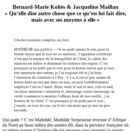
Bernard-Marie Koltès & Jacqueline Maillan
« Qu’elle dise autre chose que ce qu’on lui fait dire,
mais avec ses moyens à elle »
Cloches sonnant complies, au loin.
MATHILDE (
au public
). — Je ne parle jamais le soir, pour la
bonne raison que le soir est un menteur ; l’agitation extérieure
n’est que la marque de la tranquillité de l’âme, le calme des
maisons est traître et dissimule la violence des esprits. C’est
pourquoi je ne parle pas le soir, pour la bonne raison que je suis
une menteuse moi-même, je l’ai toujours été et j’ai bien
l’intention de continuer à l’être : il y a, n’est-ce pas, autant de
lettres dans un oui que dans un non, on peut indifféremment
employer l’un ou l’autre. Alors, entre le soir et moi, cela va mal,
car deux menteurs s’annulent et, mensonge contre mensonge, la
vérité commence à montrer l’affreux bout de son oreille ; j’ai
horreur de la vérité. C’est pourquoi je ne parle pas le soir ;
j’essaie, en tous les cas, car il est vrai aussi que je suis un peu
bavarde.
Qui parle ? C’est Mathilde, Mathilde Serpenoise revenue d’Afrique
du Nord au beau milieu des années 60, dans la province française où
en pleine guerre d’Algérie elle est revenue pour apporter la guerre