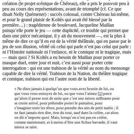
création (le projet scénique de Chéreau), elle a pris le pouvoir peu à
peu au cours des représentations, avant de triomphé [cf. Ce que
disait Nelly Quémener) : succès colossal, contre Chéreau lui-même,
et pour le grand plaisir de Koltès qui avait été blessé par la
première…) : tragédienne de boulevard, Jacqueline Maillan
puisqu’elle porte le jeu — cette duplicité, ce trouble qui permet que
dans une pièce mécanique, il y ait du mouvement —, est la plus à
même de dire ce qu’il en est de la vérité théâtrale, qui en passe par le
jeu de son illusion, vérité où celui qui parle n’est pas celui qui parle :
ni l’Histoire nationale ni l’enfance, ni le comique ni le tragique, mais
— mais quoi ? Si Koltès a eu besoin de Maillan pour porter ce
masque duel, entre jour et nuit, c’est aussi pour porter cette
interrogation : qui est une trahison de la vérité au nom du mensonge
capable de dire la vérité. Trahison de la Nation, du théâtre tragique
et comique, trahison qui est l’autre nom de la liberté.
« Ne dites jamais à quelqu’un que vous avez besoin de lui, ou
que vous vous ennuyez de lui, ou que vous l’aimez
[
1
]
parce
qu’alors il pense tout de suite que c’est une raison suffisante pour
se croire arrivé, pour prétendre porter le pantalon, pour
s’imaginer tenir les rênes, pour prendre des airs de petit malin ; il
ne faut jamais rien dire, rien du tout, sauf dans la colère, car alors
on dit n’importe quoi. Mais, lorsqu’on n’est pas en colère,
comme maintenant, et à moins d’être une fichue bavarde, il vaut
mieux se taire.