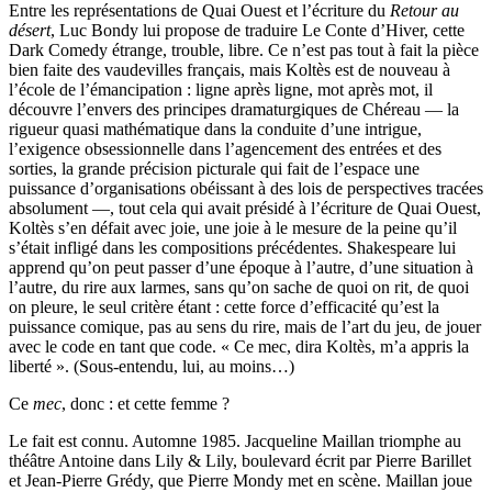
Entre les représentations de Quai Ouest et l’écriture du
Retour au
désert
, Luc Bondy lui propose de traduire Le Conte d’Hiver, cette
Dark Comedy étrange, trouble, libre. Ce n’est pas tout à fait la pièce
bien faite des vaudevilles français, mais Koltès est de nouveau à
l’école de l’émancipation : ligne après ligne, mot après mot, il
découvre l’envers des principes dramaturgiques de Chéreau — la
rigueur quasi mathématique dans la conduite d’une intrigue,
l’exigence obsessionnelle dans l’agencement des entrées et des
sorties, la grande précision picturale qui fait de l’espace une
puissance d’organisations obéissant à des lois de perspectives tracées
absolument —, tout cela qui avait présidé à l’écriture de Quai Ouest,
Koltès s’en défait avec joie, une joie à le mesure de la peine qu’il
s’était infligé dans les compositions précédentes. Shakespeare lui
apprend qu’on peut passer d’une époque à l’autre, d’une situation à
l’autre, du rire aux larmes, sans qu’on sache de quoi on rit, de quoi
on pleure, le seul critère étant : cette force d’efficacité qu’est la
puissance comique, pas au sens du rire, mais de l’art du jeu, de jouer
avec le code en tant que code. « Ce mec, dira Koltès, m’a appris la
liberté ». (Sous-entendu, lui, au moins…)
Ce
mec
, donc : et cette femme ?
Le fait est connu. Automne 1985. Jacqueline Maillan triomphe au
théâtre Antoine dans Lily & Lily, boulevard écrit par Pierre Barillet
et Jean-Pierre Grédy, que Pierre Mondy met en scène. Maillan joue