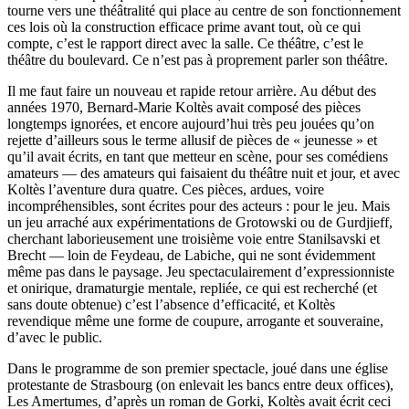
tourne vers une théâtralité qui place au centre de son fonctionnement
ces lois où la construction efficace prime avant tout, où ce qui
compte, c’est le rapport direct avec la salle. Ce théâtre, c’est le
théâtre du boulevard. Ce n’est pas à proprement parler son théâtre.
Il me faut faire un nouveau et rapide retour arrière. Au début des
années 1970, Bernard-Marie Koltès avait composé des pièces
longtemps ignorées, et encore aujourd’hui très peu jouées qu’on
rejette d’ailleurs sous le terme allusif de pièces de « jeunesse » et
qu’il avait écrits, en tant que metteur en scène, pour ses comédiens
amateurs — des amateurs qui faisaient du théâtre nuit et jour, et avec
Koltès l’aventure dura quatre. Ces pièces, ardues, voire
incompréhensibles, sont écrites pour des acteurs : pour le jeu. Mais
un jeu arraché aux expérimentations de Grotowski ou de Gurdjieff,
cherchant laborieusement une troisième voie entre Stanilsavski et
Brecht — loin de Feydeau, de Labiche, qui ne sont évidemment
même pas dans le paysage. Jeu spectaculairement d’expressionniste
et onirique, dramaturgie mentale, repliée, ce qui est recherché (et
sans doute obtenue) c’est l’absence d’efficacité, et Koltès
revendique même une forme de coupure, arrogante et souveraine,
d’avec le public.
Dans le programme de son premier spectacle, joué dans une église
protestante de Strasbourg (on enlevait les bancs entre deux offices),
Les Amertumes, d’après un roman de Gorki, Koltès avait écrit ceci