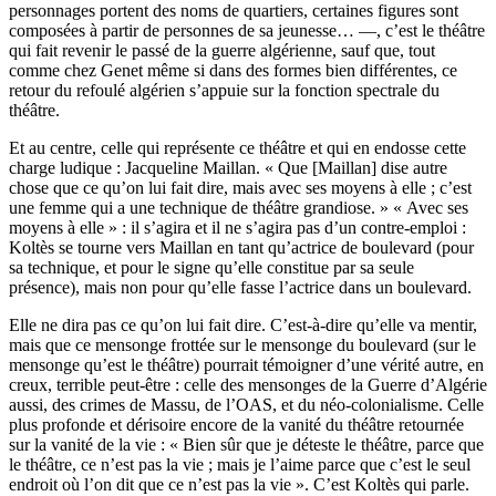
personnages portent des noms de quartiers, certaines figures sont
composées à partir de personnes de sa jeunesse… —, c’est le théâtre
qui fait revenir le passé de la guerre algérienne, sauf que, tout
comme chez Genet même si dans des formes bien différentes, ce
retour du refoulé algérien s’appuie sur la fonction spectrale du
théâtre.
Et au centre, celle qui représente ce théâtre et qui en endosse cette
charge ludique : Jacqueline Maillan. « Que [Maillan] dise autre
chose que ce qu’on lui fait dire, mais avec ses moyens à elle ; c’est
une femme qui a une technique de théâtre grandiose. » « Avec ses
moyens à elle » : il s’agira et il ne s’agira pas d’un contre-emploi :
Koltès se tourne vers Maillan en tant qu’actrice de boulevard (pour
sa technique, et pour le signe qu’elle constitue par sa seule
présence), mais non pour qu’elle fasse l’actrice dans un boulevard.
Elle ne dira pas ce qu’on lui fait dire. C’est-à-dire qu’elle va mentir,
mais que ce mensonge frottée sur le mensonge du boulevard (sur le
mensonge qu’est le théâtre) pourrait témoigner d’une vérité autre, en
creux, terrible peut-être : celle des mensonges de la Guerre d’Algérie
aussi, des crimes de Massu, de l’OAS, et du néo-colonialisme. Celle
plus profonde et dérisoire encore de la vanité du théâtre retournée
sur la vanité de la vie : « Bien sûr que je déteste le théâtre, parce que
le théâtre, ce n’est pas la vie ; mais je l’aime parce que c’est le seul
endroit où l’on dit que ce n’est pas la vie ». C’est Koltès qui parle.