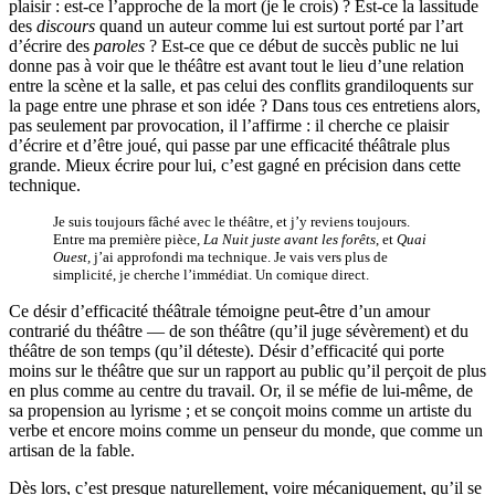
plaisir : est-ce l’approche de la mort (je le crois) ? Est-ce la lassitude
des
discours
quand un auteur comme lui est surtout porté par l’art
d’écrire des
paroles
? Est-ce que ce début de succès public ne lui
donne pas à voir que le théâtre est avant tout le lieu d’une relation
entre la scène et la salle, et pas celui des conflits grandiloquents sur
la page entre une phrase et son idée ? Dans tous ces entretiens alors,
pas seulement par provocation, il l’affirme : il cherche ce plaisir
d’écrire et d’être joué, qui passe par une efficacité théâtrale plus
grande. Mieux écrire pour lui, c’est gagné en précision dans cette
technique.
Je suis toujours fâché avec le théâtre, et j’y reviens toujours.
Entre ma première pièce,
La Nuit juste avant les forêts
, et
Quai
Ouest,
j’ai approfondi ma technique. Je vais vers plus de
simplicité, je cherche l’immédiat. Un comique direct.
Ce désir d’efficacité théâtrale témoigne peut-être d’un amour
contrarié du théâtre — de son théâtre (qu’il juge sévèrement) et du
théâtre de son temps (qu’il déteste). Désir d’efficacité qui porte
moins sur le théâtre que sur un rapport au public qu’il perçoit de plus
en plus comme au centre du travail. Or, il se méfie de lui-même, de
sa propension au lyrisme ; et se conçoit moins comme un artiste du
verbe et encore moins comme un penseur du monde, que comme un
artisan de la fable.
Dès lors, c’est presque naturellement, voire mécaniquement, qu’il se