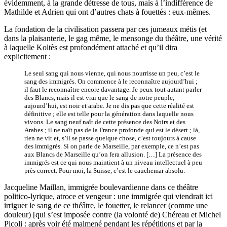
évidemment, à la grande détresse de tous, mais à l’indifférence de
Mathilde et Adrien qui ont d’autres chats à fouettés : eux-mêmes.
La fondation de la civilisation passera par ces jumeaux métis (et
dans la plaisanterie, le gag même, le mensonge du théâtre, une vérité
à laquelle Koltès est profondément attaché et qu’il dira
explicitement :
Le seul sang qui nous vienne, qui nous nourrisse un peu, c’est le
sang des immigrés. On commence à le reconnaître aujourd’hui ;
il faut le reconnaître encore davantage. Je peux tout autant parler
des Blancs, mais il est vrai que le sang de notre peuple,
aujourd’hui, est noir et arabe. Je ne dis pas que cette réalité est
définitive ; elle est telle pour la génération dans laquelle nous
vivons. Le sang neuf naît de cette présence des Noirs et des
Arabes ; il ne naît pas de la France profonde qui est le désert ; là,
rien ne vit et, s’il se passe quelque chose, c’est toujours à cause
des immigrés. Si on parle de Marseille, par exemple, ce n’est pas
aux Blancs de Marseille qu’on fera allusion. […] La présence des
immigrés est ce qui nous maintient à un niveau intellectuel à peu
près correct. Pour moi, la Suisse, c’est le cauchemar absolu.
Jacqueline Maillan, immigrée boulevardienne dans ce théâtre
politico-lyrique, atroce et vengeur : une immigrée qui viendrait ici
irriguer le sang de ce théâtre, le fouetter, le relancer (comme une
douleur) [qui s’est imposée contre (la volonté de) Chéreau et Michel
Picoli : après voir été malmené pendant les répétitions et par la