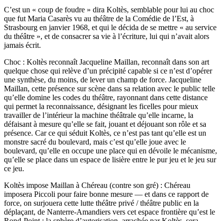
C’est un « coup de foudre » dira Koltès, semblable pour lui au choc
que fut Maria Casarès vu au théâtre de la Comédie de l’Est, à
Strasbourg en janvier 1968, et qui le décida de se mettre « au service
du théâtre », et de consacrer sa vie à l’écriture, lui qui n’avait alors
jamais écrit.
Choc : Koltès reconnaît Jacqueline Maillan, reconnaît dans son art
quelque chose qui relève d’un précipité capable si ce n’est d’opérer
une synthèse, du moins, de lever un champ de force. Jacqueline
Maillan, cette présence sur scène dans sa relation avec le public telle
qu’elle domine les codes du théâtre, rayonnant dans cette distance
qui permet la reconnaissance, désignant les ficelles pour mieux
travailler de l’intérieur la machine théâtrale qu’elle incarne, la
défaisant à mesure qu’elle se fait, jouant et déjouant son rôle et sa
présence. Car ce qui séduit Koltès, ce n’est pas tant qu’elle est un
monstre sacré du boulevard, mais c’est qu’elle joue avec le
boulevard, qu’elle en occupe une place qui en dévoile le mécanisme,
qu’elle se place dans un espace de lisière entre le pur jeu et le jeu sur
ce jeu.
Koltès impose Maillan à Chéreau (contre son gré) : Chéreau
imposera Piccoli pour faire bonne mesure — et dans ce rapport de
force, on surjouera cette lutte théâtre privé / théâtre public en la
déplaçant, de Nanterre-Amandiers vers cet espace frontière qu’est le
Rond-Point : la sphère d’autorisation, arrachée par Koltès, sera