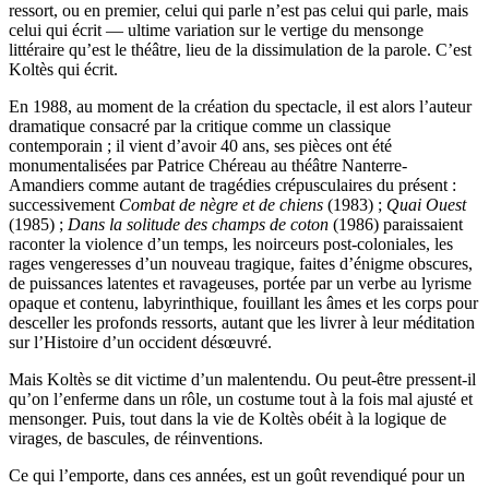
ressort, ou en premier, celui qui parle n’est pas celui qui parle, mais
celui qui écrit — ultime variation sur le vertige du mensonge
littéraire qu’est le théâtre, lieu de la dissimulation de la parole. C’est
Koltès qui écrit.
En 1988, au moment de la création du spectacle, il est alors l’auteur
dramatique consacré par la critique comme un classique
contemporain ; il vient d’avoir 40 ans, ses pièces ont été
monumentalisées par Patrice Chéreau au théâtre Nanterre-
Amandiers comme autant de tragédies crépusculaires du présent :
successivement
Combat de nègre et de chiens
(1983) ;
Quai Ouest
(1985) ;
Dans la solitude des champs de coton
(1986) paraissaient
raconter la violence d’un temps, les noirceurs post-coloniales, les
rages vengeresses d’un nouveau tragique, faites d’énigme obscures,
de puissances latentes et ravageuses, portée par un verbe au lyrisme
opaque et contenu, labyrinthique, fouillant les âmes et les corps pour
desceller les profonds ressorts, autant que les livrer à leur méditation
sur l’Histoire d’un occident désœuvré.
Mais Koltès se dit victime d’un malentendu. Ou peut-être pressent-il
qu’on l’enferme dans un rôle, un costume tout à la fois mal ajusté et
mensonger. Puis, tout dans la vie de Koltès obéit à la logique de
virages, de bascules, de réinventions.
Ce qui l’emporte, dans ces années, est un goût revendiqué pour un