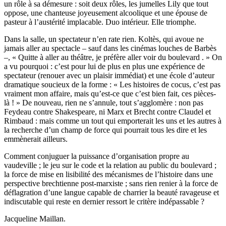
un rôle à sa démesure : soit deux rôles, les jumelles Lily que tout
oppose, une chanteuse joyeusement alcoolique et une épouse de
pasteur à l’austérité implacable. Duo intérieur. Elle triomphe.
Dans la salle, un spectateur n’en rate rien. Koltès, qui avoue ne
jamais aller au spectacle – sauf dans les cinémas louches de Barbès
–, « Quitte à aller au théâtre, je préfère aller voir du boulevard . » On
a vu pourquoi : c’est pour lui de plus en plus une expérience de
spectateur (renouer avec un plaisir immédiat) et une école d’auteur
dramatique soucieux de la forme : « Les histoires de cocus, c’est pas
vraiment mon affaire, mais qu’est-ce que c’est bien fait, ces pièces-
là ! » De nouveau, rien ne s’annule, tout s’agglomère : non pas
Feydeau contre Shakespeare, ni Marx et Brecht contre Claudel et
Rimbaud : mais comme un tout qui emporterait les uns et les autres à
la recherche d’un champ de force qui pourrait tous les dire et les
emmènerait ailleurs.
Comment conjuguer la puissance d’organisation propre au
vaudeville ; le jeu sur le code et la relation au public du boulevard ;
la force de mise en lisibilité des mécanismes de l’histoire dans une
perspective brechtienne post-marxiste ; sans rien renier à la force de
déflagration d’une langue capable de charrier la beauté ravageuse et
indiscutable qui reste en dernier ressort le critère indépassable ?
Jacqueline Maillan.