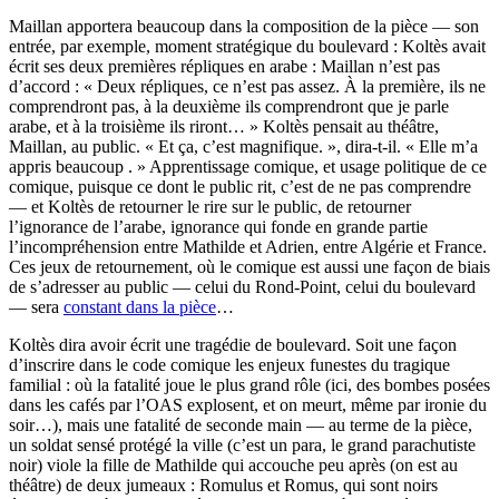
Maillan apportera beaucoup dans la composition de la pièce — son
entrée, par exemple, moment stratégique du boulevard : Koltès avait
écrit ses deux premières répliques en arabe : Maillan n’est pas
d’accord : « Deux répliques, ce n’est pas assez. À la première, ils ne
comprendront pas, à la deuxième ils comprendront que je parle
arabe, et à la troisième ils riront… » Koltès pensait au théâtre,
Maillan, au public. « Et ça, c’est magnifique. », dira-t-il. « Elle m’a
appris beaucoup . » Apprentissage comique, et usage politique de ce
comique, puisque ce dont le public rit, c’est de ne pas comprendre
— et Koltès de retourner le rire sur le public, de retourner
l’ignorance de l’arabe, ignorance qui fonde en grande partie
l’incompréhension entre Mathilde et Adrien, entre Algérie et France.
Ces jeux de retournement, où le comique est aussi une façon de biais
de s’adresser au public — celui du Rond-Point, celui du boulevard
— sera
constant dans la pièce
…
Koltès dira avoir écrit une tragédie de boulevard. Soit une façon
d’inscrire dans le code comique les enjeux funestes du tragique
familial : où la fatalité joue le plus grand rôle (ici, des bombes posées
dans les cafés par l’OAS explosent, et on meurt, même par ironie du
soir…), mais une fatalité de seconde main — au terme de la pièce,
un soldat sensé protégé la ville (c’est un para, le grand parachutiste
noir) viole la fille de Mathilde qui accouche peu après (on est au
théâtre) de deux jumeaux : Romulus et Romus, qui sont noirs