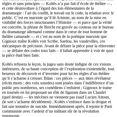
règles et sans principes — Koltès n’a pas fait d’école de théâtre —,
et cette désinvolture à l’égard des lois élémentaires de la
dramaturgie : l’art du conflit, le travail sur le code, la relation avec le
public. C’est en marxiste qu’il lit Aristote, au nom de la mise en
visibilité des forces structurantes l’Histoire — et parce que la vérité
est concrète, la phrase de Brecht est gravée au couteau sur le bureau
du dramaturge allemand comme dans le cœur de tout homme de
théâtre camarade — et c’est au nom de la poétique marxiste que
Gignoux traîne Koltès voir Scribe, Sardou, les vaudevilles, ces
mécaniques de précision. Avant de défaire la pièce pour la réinventer
— se défaire des codes tous faits – il fallait apprendre à voir de quoi
la pièce était bien faite.
Koltès refusera la leçon, la jugea sans doute indigne de ces visions
intérieures, de sa haute conception de l’exploration existentielle, tout
heureux de découvrir et d’inventer pour lui les règles d’un théâtre
qu’il s’acharne à creuser. Bilan : ces pièces — aux titres révélateur
(récits morts ; des voix sourdes) sont jouées dans l’indifférence d’un
public peu nombreux, ses comédiens s’enfuient ; Gignoux le traine
en tournée en lui proposant un rôle de figurant dans un Claudel
(quel destin) — les mécènes ne viennent pas (sauf Lucien Attoun,
(le sort s’acharne décidément) ; Koltès s’enfonce dans la drogue et
fait une tentative de suicide. Immédiatement après, il rejoint le Parti
communiste avec l’ardeur d’un militant sûr de la révolution
imminente.