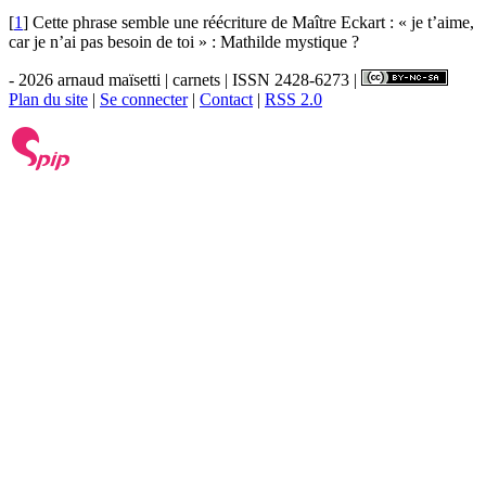
[
1
]
Cette phrase semble une réécriture de Maître Eckart : « je t’aime,
car je n’ai pas besoin de toi » : Mathilde mystique ?
- 2026 arnaud maïsetti | carnets | ISSN 2428-6273 |
Plan du site
|
Se connecter
|
Contact
|
RSS 2.0