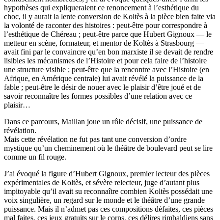
hypothèses qui expliqueraient ce renoncement à l’esthétique du
choc, il y aurait la lente conversion de Koltès à la pièce bien faite via
la volonté de raconter des histoires : peut-être pour correspondre à
l’esthétique de Chéreau ; peut-être parce que Hubert Gignoux — le
metteur en scène, formateur, et mentor de Koltès à Strasbourg —
avait fini par le convaincre qu’en bon marxiste il se devait de rendre
lisibles les mécanismes de l’Histoire et pour cela faire de l’histoire
une structure visible ; peut-être que la rencontre avec l’Histoire (en
Afrique, en Amérique centrale) lui avait révélé la puissance de la
fable ; peut-être le désir de nouer avec le plaisir d’être joué et de
savoir reconnaître les formes possibles d’une relation avec ce
plaisir…
Dans ce parcours, Maillan joue un rôle décisif, une puissance de
révélation.
Mais cette révélation ne fut pas tant une conversion d’ordre
mystique qu’un cheminement où le théâtre de boulevard peut se lire
comme un fil rouge.
J’ai évoqué la figure d’Hubert Gignoux, premier lecteur des pièces
expérimentales de Koltès, et sévère relecteur, juge d’autant plus
impitoyable qu’il avait su reconnaître combien Koltès possédait une
voix singulière, un regard sur le monde et le théâtre d’une grande
puissance. Mais il n’admet pas ces compositions défaites, ces pièces
mal faites, ces jeux gratuits sur le corps, ces délires rimbaldiens sans