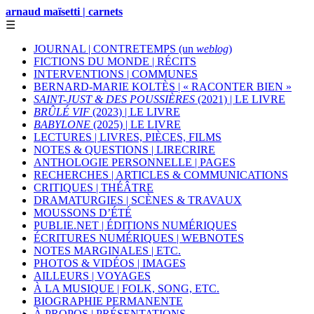
arnaud maïsetti | carnets
☰
JOURNAL | CONTRETEMPS (un
weblog
)
FICTIONS DU MONDE | RÉCITS
INTERVENTIONS | COMMUNES
BERNARD-MARIE KOLTÈS | « RACONTER BIEN »
SAINT-JUST & DES POUSSIÈRES
(2021) | LE LIVRE
BRÛLÉ VIF
(2023) | LE LIVRE
BABYLONE
(2025) | LE LIVRE
LECTURES | LIVRES, PIÈCES, FILMS
NOTES & QUESTIONS | LIRECRIRE
ANTHOLOGIE PERSONNELLE | PAGES
RECHERCHES | ARTICLES & COMMUNICATIONS
CRITIQUES | THÉÂTRE
DRAMATURGIES | SCÈNES & TRAVAUX
MOUSSONS D’ÉTÉ
PUBLIE.NET | ÉDITIONS NUMÉRIQUES
ÉCRITURES NUMÉRIQUES | WEBNOTES
NOTES MARGINALES | ETC.
PHOTOS & VIDÉOS | IMAGES
AILLEURS | VOYAGES
À LA MUSIQUE | FOLK, SONG, ETC.
BIOGRAPHIE PERMANENTE
À PROPOS | PRÉSENTATIONS