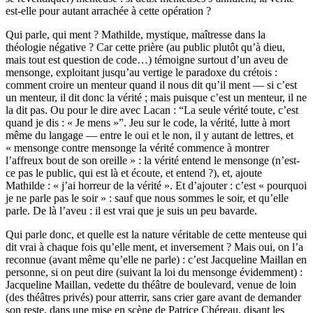
est-elle pour autant arrachée à cette opération ?
Qui parle, qui ment ? Mathilde, mystique, maîtresse dans la
théologie négative ? Car cette prière (au public plutôt qu’à dieu,
mais tout est question de code…) témoigne surtout d’un aveu de
mensonge, exploitant jusqu’au vertige le paradoxe du crétois :
comment croire un menteur quand il nous dit qu’il ment — si c’est
un menteur, il dit donc la vérité ; mais puisque c’est un menteur, il ne
la dit pas. Ou pour le dire avec Lacan : “La seule vérité toute, c’est
quand je dis : « Je mens »”. Jeu sur le code, la vérité, lutte à mort
même du langage — entre le oui et le non, il y autant de lettres, et
« mensonge contre mensonge la vérité commence à montrer
l’affreux bout de son oreille » : la vérité entend le mensonge (n’est-
ce pas le public, qui est là et écoute, et entend ?), et, ajoute
Mathilde : « j’ai horreur de la vérité ». Et d’ajouter : c’est « pourquoi
je ne parle pas le soir » : sauf que nous sommes le soir, et qu’elle
parle. De là l’aveu : il est vrai que je suis un peu bavarde.
Qui parle donc, et quelle est la nature véritable de cette menteuse qui
dit vrai à chaque fois qu’elle ment, et inversement ? Mais oui, on l’a
reconnue (avant même qu’elle ne parle) : c’est Jacqueline Maillan en
personne, si on peut dire (suivant la loi du mensonge évidemment) :
Jacqueline Maillan, vedette du théâtre de boulevard, venue de loin
(des théâtres privés) pour atterrir, sans crier gare avant de demander
son reste, dans une mise en scène de Patrice Chéreau, disant les