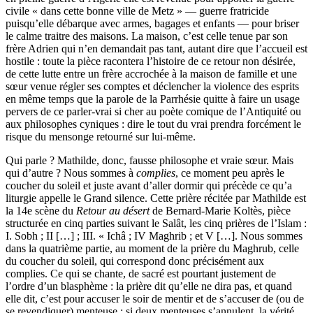
civile « dans cette bonne ville de Metz » — guerre fratricide
puisqu’elle débarque avec armes, bagages et enfants — pour briser
le calme traitre des maisons. La maison, c’est celle tenue par son
frère Adrien qui n’en demandait pas tant, autant dire que l’accueil est
hostile : toute la pièce racontera l’histoire de ce retour non désirée,
de cette lutte entre un frère accrochée à la maison de famille et une
sœur venue régler ses comptes et déclencher la violence des esprits
en même temps que la parole de la Parrhésie quitte à faire un usage
pervers de ce parler-vrai si cher au poète comique de l’Antiquité ou
aux philosophes cyniques : dire le tout du vrai prendra forcément le
risque du mensonge retourné sur lui-même.
Qui parle ? Mathilde, donc, fausse philosophe et vraie sœur. Mais
qui d’autre ? Nous sommes à
complies
, ce moment peu après le
coucher du soleil et juste avant d’aller dormir qui précède ce qu’a
liturgie appelle le Grand silence. Cette prière récitée par Mathilde est
la 14e scène du
Retour au désert
de Bernard-Marie Koltès, pièce
structurée en cinq parties suivant le Salât, les cinq prières de l’Islam :
I. Sobh ; II […] ; III. « Ichâ ; IV Maghrib ; et V […]. Nous sommes
dans la quatrième partie, au moment de la prière du Maghrub, celle
du coucher du soleil, qui correspond donc précisément aux
complies. Ce qui se chante, de sacré est pourtant justement de
l’ordre d’un blasphème : la prière dit qu’elle ne dira pas, et quand
elle dit, c’est pour accuser le soir de mentir et de s’accuser de (ou de
se revendiquer) menteuse : si deux menteuses s’annulent, la vérité