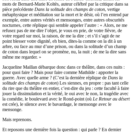
mots de Bernard-Marie Koltès, auteur célébré par la critique dans sa
pièce précédente
Dans la solitude des champs de coton
, vertige
métaphysique et méditation sur la mort et le désir, où l’en entend par
exemple, entre autres vérités et mensonges, entre autres obscurités
nocturnes, cette réplique qui semble appeler l’autre : « Alors, ne me
refusez pas de me dire l’objet, je vous en prie, de votre fièvre, de
votre regard sur moi, la raison, de me la dire ; et s’il s’agit de ne
point blesser votre dignité, eh bien, dites-la comme on la dit à un
arbre, ou face au mur d’une prison, ou dans la solitude d’un champ
de coton dans lequel on se promène, nu, la nuit ; de me la dire sans
même me regarder. »
Jacqueline Maillan débarque donc dans ce théâtre, dans ces nuits :
pour quoi faire ? Mais pour faire comme Mathilde : apporter la
guerre. Avec quelle arme ? (C’est la dernière réplique de
Dans la
solitude des champs de coton
) Les siennes, en propre : pas tant celle
du rire que du théâtre en entier, c’est-dire du jeu : cette faculté à faire
jouer la dissimulation et la vérité, le oui avec le non, la tragédie avec
la comédie, le boulevard avec le Rond-point (où
Le Retour au désert
est crée), le silence avec le bavardage, le mensonge avec le
mensonge.
Mais reprenons.
Et reposons une dernière fois la question : qui parle ? En dernier