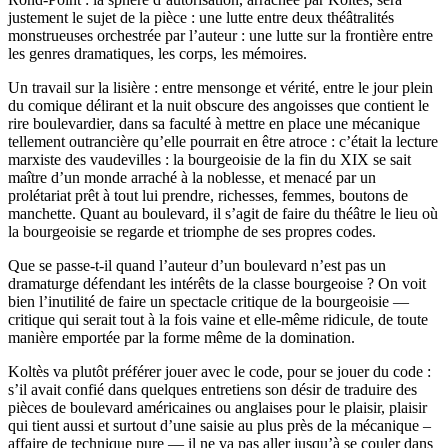
justement le sujet de la pièce : une lutte entre deux théâtralités
monstrueuses orchestrée par l’auteur : une lutte sur la frontière entre
les genres dramatiques, les corps, les mémoires.
Un travail sur la lisière : entre mensonge et vérité, entre le jour plein
du comique délirant et la nuit obscure des angoisses que contient le
rire boulevardier, dans sa faculté à mettre en place une mécanique
tellement outrancière qu’elle pourrait en être atroce : c’était la lecture
marxiste des vaudevilles : la bourgeoisie de la fin du XIX se sait
maître d’un monde arraché à la noblesse, et menacé par un
prolétariat prêt à tout lui prendre, richesses, femmes, boutons de
manchette. Quant au boulevard, il s’agit de faire du théâtre le lieu où
la bourgeoisie se regarde et triomphe de ses propres codes.
Que se passe-t-il quand l’auteur d’un boulevard n’est pas un
dramaturge défendant les intérêts de la classe bourgeoise ? On voit
bien l’inutilité de faire un spectacle critique de la bourgeoisie —
critique qui serait tout à la fois vaine et elle-même ridicule, de toute
manière emportée par la forme même de la domination.
Koltès va plutôt préférer jouer avec le code, pour se jouer du code :
s’il avait confié dans quelques entretiens son désir de traduire des
pièces de boulevard américaines ou anglaises pour le plaisir, plaisir
qui tient aussi et surtout d’une saisie au plus près de la mécanique –
affaire de technique pure — il ne va pas aller jusqu’à se couler dans