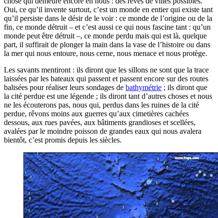
chose qui demeure encore en nous : des rêves de villes possibles.
Oui, ce qu’il invente surtout, c’est un monde en entier qui existe tant
qu’il persiste dans le désir de le voir : ce monde de l’origine ou de la
fin, ce monde détruit – et c’est aussi ce qui nous fascine tant : qu’un
monde peut être détruit –, ce monde perdu mais qui est là, quelque
part, il suffirait de plonger la main dans la vase de l’histoire ou dans
la mer qui nous entoure, nous cerne, nous menace et nous protège.
Les savants mentiront : ils diront que les sillons ne sont que la trace
laissées par les bateaux qui passent et passent encore sur des routes
balisées pour réaliser leurs sondages de
bathymétrie
; ils diront que
la cité perdue est une légende ; ils diront tant d’autres choses et nous
ne les écouterons pas, nous qui, perdus dans les ruines de la cité
perdue, rêvons moins aux guerres qu’aux cimetières cachées
dessous, aux rues pavées, aux bâtiments grandioses et scellées,
avalées par le moindre poisson de grandes eaux qui nous avalera
bientôt, c’est promis depuis les siècles.