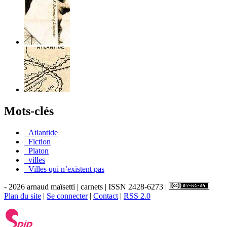
Mots-clés
_Atlantide
_Fiction
_Platon
_villes
_Villes qui n’existent pas
- 2026 arnaud maïsetti | carnets | ISSN 2428-6273 |
Plan du site
|
Se connecter
|
Contact
|
RSS 2.0