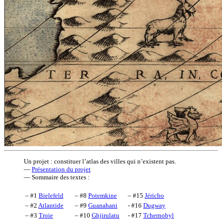
Un projet : constituer l’atlas des villes qui n’existent pas.
—
Présentation du projet
— Sommaire des textes :
– #1
Bielefeld
– #8
Potemkine
– #15
Jéricho
– #2
Atlantide
– #9
Guanahani
- #16
Dugway
– #3
Troie
– #10
Ghjirulatu
- #17
Tchernobyl