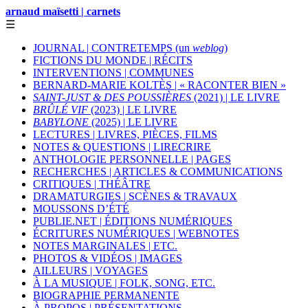
arnaud maïsetti | carnets
☰
JOURNAL | CONTRETEMPS (un
weblog
)
FICTIONS DU MONDE | RÉCITS
INTERVENTIONS | COMMUNES
BERNARD-MARIE KOLTÈS | « RACONTER BIEN »
SAINT-JUST & DES POUSSIÈRES
(2021) | LE LIVRE
BRÛLÉ VIF
(2023) | LE LIVRE
BABYLONE
(2025) | LE LIVRE
LECTURES | LIVRES, PIÈCES, FILMS
NOTES & QUESTIONS | LIRECRIRE
ANTHOLOGIE PERSONNELLE | PAGES
RECHERCHES | ARTICLES & COMMUNICATIONS
CRITIQUES | THÉÂTRE
DRAMATURGIES | SCÈNES & TRAVAUX
MOUSSONS D’ÉTÉ
PUBLIE.NET | ÉDITIONS NUMÉRIQUES
ÉCRITURES NUMÉRIQUES | WEBNOTES
NOTES MARGINALES | ETC.
PHOTOS & VIDÉOS | IMAGES
AILLEURS | VOYAGES
À LA MUSIQUE | FOLK, SONG, ETC.
BIOGRAPHIE PERMANENTE
À PROPOS | PRÉSENTATIONS