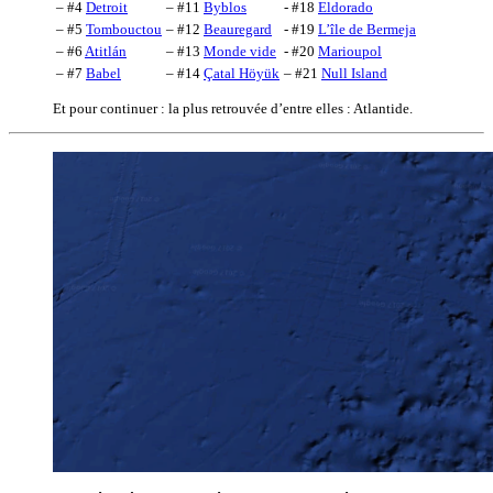
– #4
Detroit
– #11
Byblos
- #18
Eldorado
– #5
Tombouctou
– #12
Beauregard
- #19
L’île de Bermeja
– #6
Atitlán
– #13
Monde vide
- #20
Marioupol
– #7
Babel
– #14
Çatal Höyük
– #21
Null Island
Et pour continuer : la plus retrouvée d’entre elles : Atlantide.