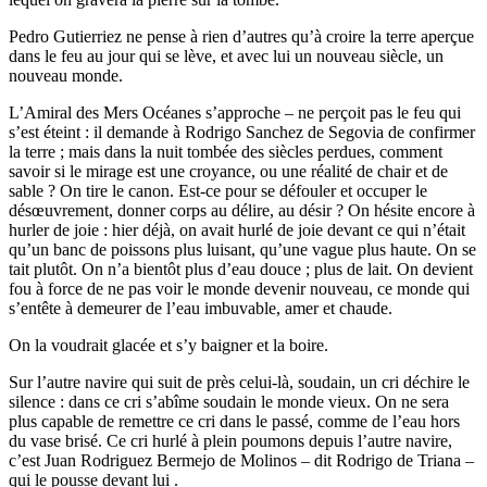
Pedro Gutierriez ne pense à rien d’autres qu’à croire la terre aperçue
dans le feu au jour qui se lève, et avec lui un nouveau siècle, un
nouveau monde.
L’Amiral des Mers Océanes s’approche – ne perçoit pas le feu qui
s’est éteint : il demande à Rodrigo Sanchez de Segovia de confirmer
la terre ; mais dans la nuit tombée des siècles perdues, comment
savoir si le mirage est une croyance, ou une réalité de chair et de
sable ? On tire le canon. Est-ce pour se défouler et occuper le
désœuvrement, donner corps au délire, au désir ? On hésite encore à
hurler de joie : hier déjà, on avait hurlé de joie devant ce qui n’était
qu’un banc de poissons plus luisant, qu’une vague plus haute. On se
tait plutôt. On n’a bientôt plus d’eau douce ; plus de lait. On devient
fou à force de ne pas voir le monde devenir nouveau, ce monde qui
s’entête à demeurer de l’eau imbuvable, amer et chaude.
On la voudrait glacée et s’y baigner et la boire.
Sur l’autre navire qui suit de près celui-là, soudain, un cri déchire le
silence : dans ce cri s’abîme soudain le monde vieux. On ne sera
plus capable de remettre ce cri dans le passé, comme de l’eau hors
du vase brisé. Ce cri hurlé à plein poumons depuis l’autre navire,
c’est Juan Rodriguez Bermejo de Molinos – dit Rodrigo de Triana –
qui le pousse devant lui .