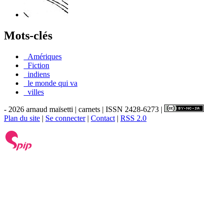
Mots-clés
_Amériques
_Fiction
_indiens
_le monde qui va
_villes
- 2026 arnaud maïsetti | carnets | ISSN 2428-6273 |
Plan du site
|
Se connecter
|
Contact
|
RSS 2.0