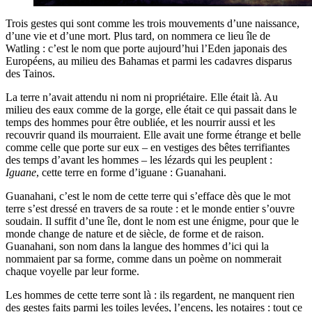
Trois gestes qui sont comme les trois mouvements d’une naissance,
d’une vie et d’une mort. Plus tard, on nommera ce lieu île de
Watling : c’est le nom que porte aujourd’hui l’Eden japonais des
Européens, au milieu des Bahamas et parmi les cadavres disparus
des Tainos.
La terre n’avait attendu ni nom ni propriétaire. Elle était là. Au
milieu des eaux comme de la gorge, elle était ce qui passait dans le
temps des hommes pour être oubliée, et les nourrir aussi et les
recouvrir quand ils mourraient. Elle avait une forme étrange et belle
comme celle que porte sur eux – en vestiges des bêtes terrifiantes
des temps d’avant les hommes – les lézards qui les peuplent :
Iguane
, cette terre en forme d’iguane : Guanahani.
Guanahani, c’est le nom de cette terre qui s’efface dès que le mot
terre s’est dressé en travers de sa route : et le monde entier s’ouvre
soudain. Il suffit d’une île, dont le nom est une énigme, pour que le
monde change de nature et de siècle, de forme et de raison.
Guanahani, son nom dans la langue des hommes d’ici qui la
nommaient par sa forme, comme dans un poème on nommerait
chaque voyelle par leur forme.
Les hommes de cette terre sont là : ils regardent, ne manquent rien
des gestes faits parmi les toiles levées, l’encens, les notaires : tout ce