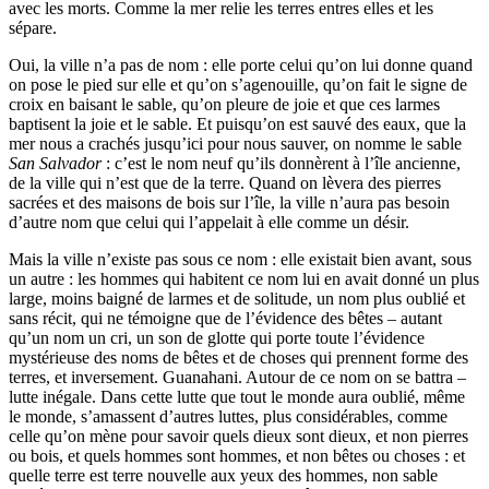
avec les morts. Comme la mer relie les terres entres elles et les
sépare.
Oui, la ville n’a pas de nom : elle porte celui qu’on lui donne quand
on pose le pied sur elle et qu’on s’agenouille, qu’on fait le signe de
croix en baisant le sable, qu’on pleure de joie et que ces larmes
baptisent la joie et le sable. Et puisqu’on est sauvé des eaux, que la
mer nous a crachés jusqu’ici pour nous sauver, on nomme le sable
San Salvador
: c’est le nom neuf qu’ils donnèrent à l’île ancienne,
de la ville qui n’est que de la terre. Quand on lèvera des pierres
sacrées et des maisons de bois sur l’île, la ville n’aura pas besoin
d’autre nom que celui qui l’appelait à elle comme un désir.
Mais la ville n’existe pas sous ce nom : elle existait bien avant, sous
un autre : les hommes qui habitent ce nom lui en avait donné un plus
large, moins baigné de larmes et de solitude, un nom plus oublié et
sans récit, qui ne témoigne que de l’évidence des bêtes – autant
qu’un nom un cri, un son de glotte qui porte toute l’évidence
mystérieuse des noms de bêtes et de choses qui prennent forme des
terres, et inversement. Guanahani. Autour de ce nom on se battra –
lutte inégale. Dans cette lutte que tout le monde aura oublié, même
le monde, s’amassent d’autres luttes, plus considérables, comme
celle qu’on mène pour savoir quels dieux sont dieux, et non pierres
ou bois, et quels hommes sont hommes, et non bêtes ou choses : et
quelle terre est terre nouvelle aux yeux des hommes, non sable