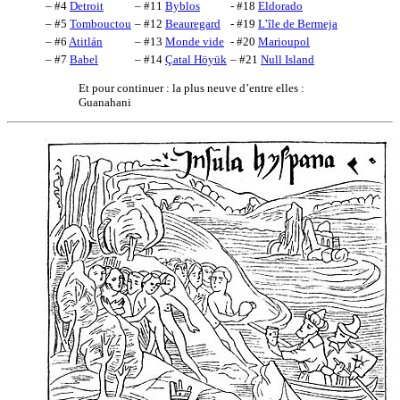
– #4
Detroit
– #11
Byblos
- #18
Eldorado
– #5
Tombouctou
– #12
Beauregard
- #19
L’île de Bermeja
– #6
Atitlán
– #13
Monde vide
- #20
Marioupol
– #7
Babel
– #14
Çatal Höyük
– #21
Null Island
Et pour continuer : la plus neuve d’entre elles :
Guanahani