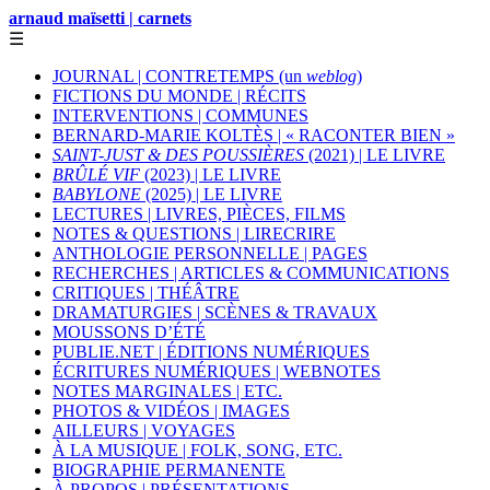
arnaud maïsetti | carnets
☰
JOURNAL | CONTRETEMPS (un
weblog
)
FICTIONS DU MONDE | RÉCITS
INTERVENTIONS | COMMUNES
BERNARD-MARIE KOLTÈS | « RACONTER BIEN »
SAINT-JUST & DES POUSSIÈRES
(2021) | LE LIVRE
BRÛLÉ VIF
(2023) | LE LIVRE
BABYLONE
(2025) | LE LIVRE
LECTURES | LIVRES, PIÈCES, FILMS
NOTES & QUESTIONS | LIRECRIRE
ANTHOLOGIE PERSONNELLE | PAGES
RECHERCHES | ARTICLES & COMMUNICATIONS
CRITIQUES | THÉÂTRE
DRAMATURGIES | SCÈNES & TRAVAUX
MOUSSONS D’ÉTÉ
PUBLIE.NET | ÉDITIONS NUMÉRIQUES
ÉCRITURES NUMÉRIQUES | WEBNOTES
NOTES MARGINALES | ETC.
PHOTOS & VIDÉOS | IMAGES
AILLEURS | VOYAGES
À LA MUSIQUE | FOLK, SONG, ETC.
BIOGRAPHIE PERMANENTE
À PROPOS | PRÉSENTATIONS