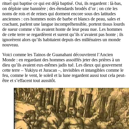
rituel qui baptise ce qui est déjà baptisé. Oui, ils regardent : là-bas,
on déploie une bannière ; des étendards brodés d’or ; on crie les
noms de rois et de reines qui dorment encore sous des latitudes
anciennes : ces hommes noirs de barbe et blancs de peau, sales et
crachant, parlent une langue incompréhensible, portent tissus lourds
de sueur comme s’ils avaient honte de leur peau nue. Les hommes
de cette terre se regardèrent et surent qu’ils n’avaient pas honte ; ils
ignorèrent alors qu’ils habitaient depuis des millénaires un monde
nouveau.
Voici comme les Tainos de Guanahani découvrirent l’Ancien
Monde : en regardant des hommes assoiffés jeter des prières à un
dieu qu’ils avaient eux-mêmes jadis tué. Les dieux qui gouvernent
cette terre – Yukiyu et Juracan –, invisibles et intangibles comme le
feu, comme le vent, le soleil et la lune regardent aussi tout cela peut-
être et s’effacent tout aussitôt.