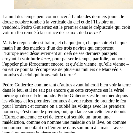
La nuit des temps peut commencer à l’aube des derniers jours : le
douze octobre tombe à la verticale du ciel et de l’Histoire un
vendredi. Pedro Gutierriez est le premier dans le crépuscule qui croit
voir un feu remué à la surface des eaux : de la
terre
?
Mais le crépuscule est traitre, et chaque jour, chaque soir et chaque
matin l’un des matelots d’un des trois navires qui emportent
l’Europe avec désœuvrement au-delà de ses derniers parapets
croyant la voir hurle
terre
, pour passer le temps, par folie, ou pour
l’appeler plus férocement encore, et qu’elle vienne, qu’elle vienne –
ou est-ce pour la récompense de plusieurs milliers de Maravédis
promises à celui qui trouverait la terre ?
Pedro Gutierriez comme tant d’autres avant lui croit bien voir la terre
dans le feu, et il ne sait pas encore que cette croyance est la vérité
même qui descella le monde. Pedro Gutierriez est le premier depuis
les vikings et les premiers hommes à avoir raison de prendre le feu
pour l’ombre : et comme on a oublié les vikings avec les premiers
hommes, c’est donc le premier, oui, qui lance sur cette terre depuis
l’Europe ancienne ce cri de terre qui semble un juron, une
malédiction, comme on nomme une maladie on la lève, ou comme
on nomme un enfant on l’enferme dans son nom à jamais – avec
lequel on gravera la pierre sur la tombe.