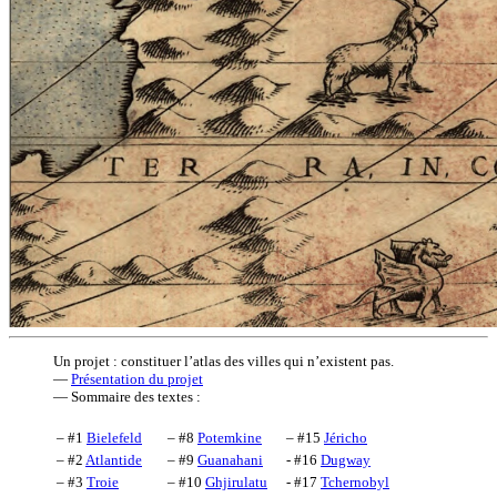
Un projet : constituer l’atlas des villes qui n’existent pas.
—
Présentation du projet
— Sommaire des textes :
– #1
Bielefeld
– #8
Potemkine
– #15
Jéricho
– #2
Atlantide
– #9
Guanahani
- #16
Dugway
– #3
Troie
– #10
Ghjirulatu
- #17
Tchernobyl