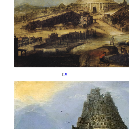
[
10
]