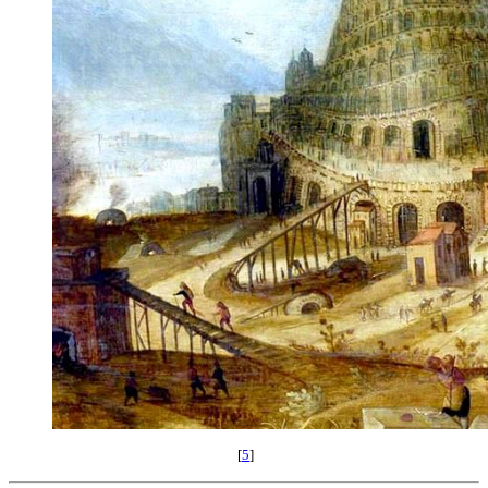
[
5
]