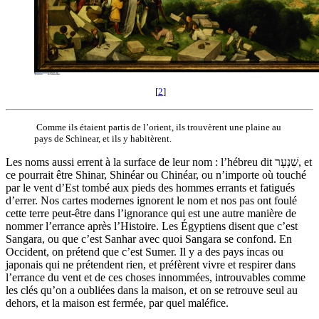
[
2
]
Comme ils étaient partis de l’orient, ils trouvèrent une plaine au
pays de Schinear, et ils y habitèrent.
Les noms aussi errent à la surface de leur nom : l’hébreu dit שִׁנְעָר, et
ce pourrait être Shinar, Shinéar ou Chinéar, ou n’importe où touché
par le vent d’Est tombé aux pieds des hommes errants et fatigués
d’errer. Nos cartes modernes ignorent le nom et nos pas ont foulé
cette terre peut-être dans l’ignorance qui est une autre manière de
nommer l’errance après l’Histoire. Les Égyptiens disent que c’est
Sangara, ou que c’est Sanhar avec quoi Sangara se confond. En
Occident, on prétend que c’est Sumer. Il y a des pays incas ou
japonais qui ne prétendent rien, et préfèrent vivre et respirer dans
l’errance du vent et de ces choses innommées, introuvables comme
les clés qu’on a oubliées dans la maison, et on se retrouve seul au
dehors, et la maison est fermée, par quel maléfice.