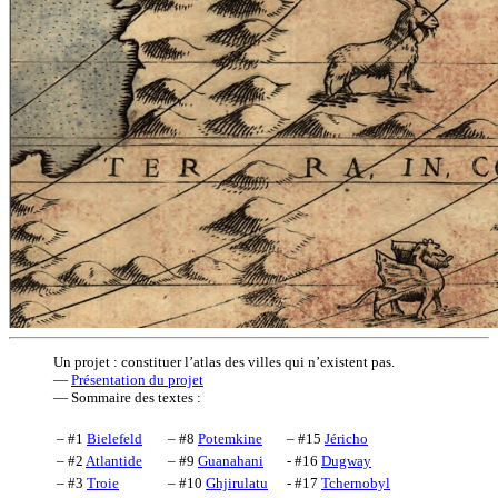
Un projet : constituer l’atlas des villes qui n’existent pas.
—
Présentation du projet
— Sommaire des textes :
– #1
Bielefeld
– #8
Potemkine
– #15
Jéricho
– #2
Atlantide
– #9
Guanahani
- #16
Dugway
– #3
Troie
– #10
Ghjirulatu
- #17
Tchernobyl