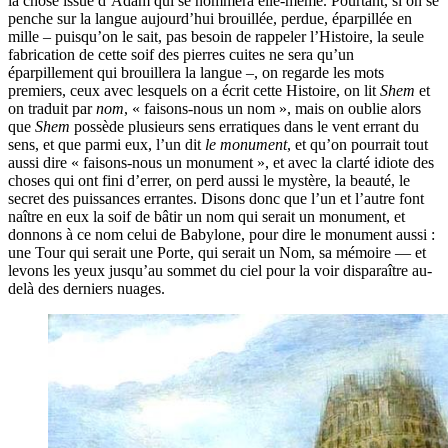
la chose issue d’Adam qui se nommera elle-même. Pourtant, si on se
penche sur la langue aujourd’hui brouillée, perdue, éparpillée en
mille – puisqu’on le sait, pas besoin de rappeler l’Histoire, la seule
fabrication de cette soif des pierres cuites ne sera qu’un
éparpillement qui brouillera la langue –, on regarde les mots
premiers, ceux avec lesquels on a écrit cette Histoire, on lit
Shem
et
on traduit par
nom
, « faisons-nous un nom », mais on oublie alors
que
Shem
possède plusieurs sens erratiques dans le vent errant du
sens, et que parmi eux, l’un dit
le monument
, et qu’on pourrait tout
aussi dire « faisons-nous un monument », et avec la clarté idiote des
choses qui ont fini d’errer, on perd aussi le mystère, la beauté, le
secret des puissances errantes. Disons donc que l’un et l’autre font
naître en eux la soif de bâtir un nom qui serait un monument, et
donnons à ce nom celui de Babylone, pour dire le monument aussi :
une Tour qui serait une Porte, qui serait un Nom, sa mémoire — et
levons les yeux jusqu’au sommet du ciel pour la voir disparaître au-
delà des derniers nuages.