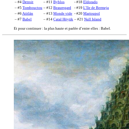
– #4
Detroit
– #11
Byblos
- #18
Eldorado
– #5
Tombouctou
– #12
Beauregard
- #19
L’île de Bermeja
– #6
Atitlán
– #13
Monde vide
- #20
Marioupol
– #7
Babel
– #14
Çatal Höyük
– #21
Null Island
Et pour continuer : la plus haute et parlée d’entre elles : Babel.