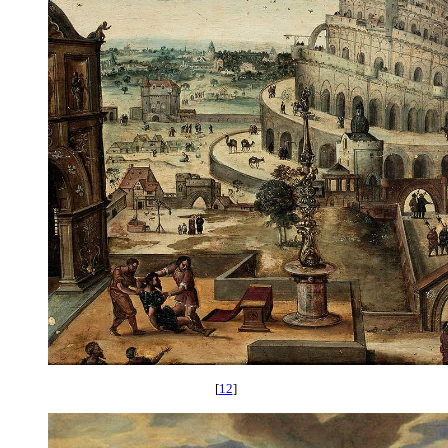
[
12
]