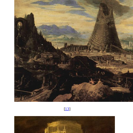
[
13
]