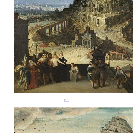
[
11
]