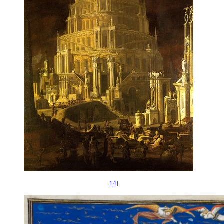
[
14
]