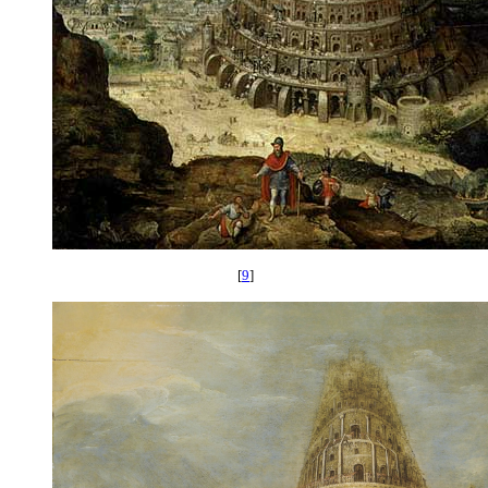
[
9
]