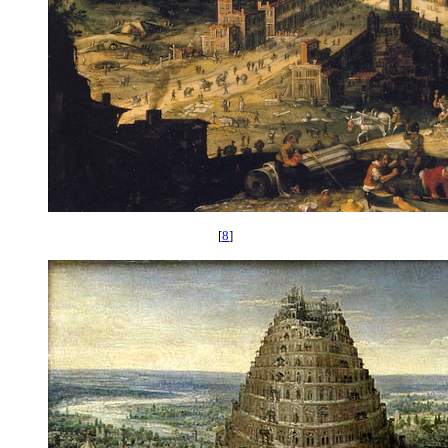
[
8
]