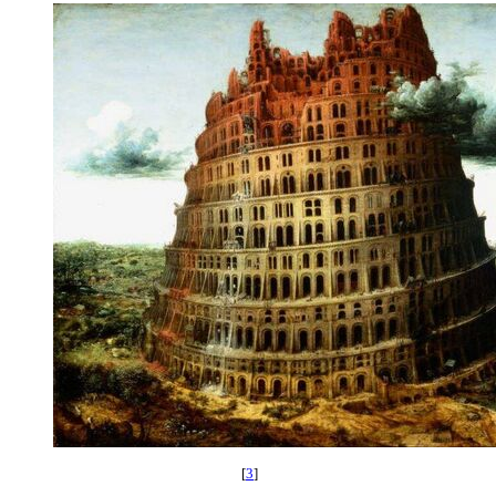
[
3
]