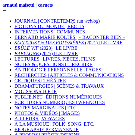
arnaud maïsetti | carnets
☰
JOURNAL | CONTRETEMPS (un
weblog
)
FICTIONS DU MONDE | RÉCITS
INTERVENTIONS | COMMUNES
BERNARD-MARIE KOLTÈS | « RACONTER BIEN »
SAINT-JUST & DES POUSSIÈRES
(2021) | LE LIVRE
BRÛLÉ VIF
(2023) | LE LIVRE
BABYLONE
(2025) | LE LIVRE
LECTURES | LIVRES, PIÈCES, FILMS
NOTES & QUESTIONS | LIRECRIRE
ANTHOLOGIE PERSONNELLE | PAGES
RECHERCHES | ARTICLES & COMMUNICATIONS
CRITIQUES | THÉÂTRE
DRAMATURGIES | SCÈNES & TRAVAUX
MOUSSONS D’ÉTÉ
PUBLIE.NET | ÉDITIONS NUMÉRIQUES
ÉCRITURES NUMÉRIQUES | WEBNOTES
NOTES MARGINALES | ETC.
PHOTOS & VIDÉOS | IMAGES
AILLEURS | VOYAGES
À LA MUSIQUE | FOLK, SONG, ETC.
BIOGRAPHIE PERMANENTE
À PROPOS | PRÉSENTATIONS