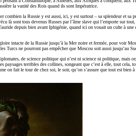
 pensant à Constantinople, à Athènes, aux Afriques à conquérir, aux Turc
ssière la vanité des Rois quand ils sont Impératrice.
combien la Russie y est aussi, ici, y est surtout – sa splendeur et sa pu
u là sont tous devenus Russes par l’âme slave qui l’emporte sur tout, et 
Tauride depuis bien avant Iphigénie, quand ici on vouait un culte à une d
 gloire intacte de la Russie jusqu’à la Mer noire et fermée, pour voir M
, les Turcs ne pourront pas empêcher que Moscou soit aussi jusqu’au Su
plomates, de science politique qui n’est ni science ni politique, mais or
s paysages terribles des collines, songeant que c’est à elle, tout cela, t
n fait le tour de chez soi, le soir, qu’on s’assure que tout est bien à 