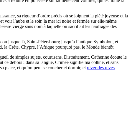
s à réduire en poussière sur laquelle cent voitures, qui est toute la
issance, sa rigueur d’ordre précis où se joignent la piété joyeuse et la
voir l’aube et le soir, la mer ici noire et fermée sur elle-même
éesse vierge sans nom à laquelle on sacrifiait les naufragés des
oscou jusque là, Saint-Pétersbourg jusqu’à l’antique Symbolon, et
d, la Crète, Chypre, l’Afrique pourquoi pas, le Monde bientôt.
gueil de simples sujets, courtisans. Distraitement, Catherine écoute le
out ce dehors : dans sa langue, Crimée signifie ma colline, et sans
sa place, et qu’on peut se coucher et dormir, et
rêver des rêves