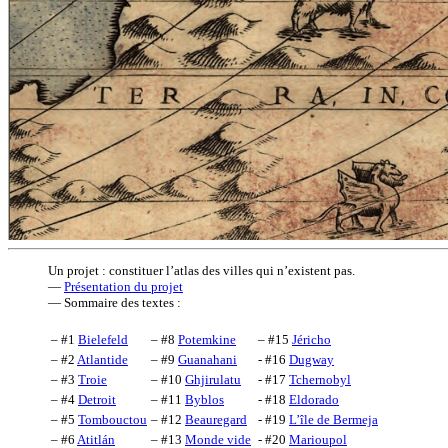
Un projet : constituer l’atlas des villes qui n’existent pas.
—
Présentation du projet
— Sommaire des textes :
– #1
Bielefeld
– #8
Potemkine
– #15
Jéricho
– #2
Atlantide
– #9
Guanahani
- #16
Dugway
– #3
Troie
– #10
Ghjirulatu
- #17
Tchernobyl
– #4
Detroit
– #11
Byblos
- #18
Eldorado
– #5
Tombouctou
– #12
Beauregard
- #19
L’île de Bermeja
– #6
Atitlán
– #13
Monde vide
- #20
Marioupol