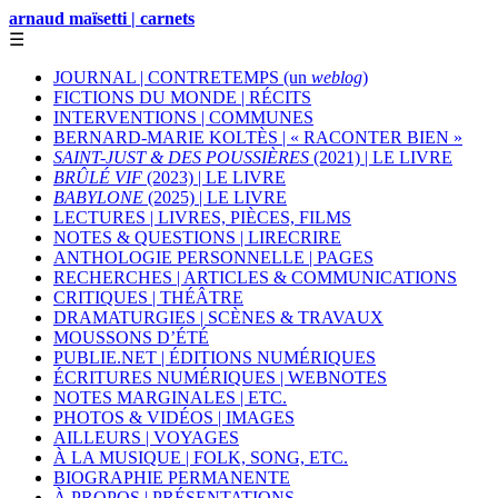
arnaud maïsetti | carnets
☰
JOURNAL | CONTRETEMPS (un
weblog
)
FICTIONS DU MONDE | RÉCITS
INTERVENTIONS | COMMUNES
BERNARD-MARIE KOLTÈS | « RACONTER BIEN »
SAINT-JUST & DES POUSSIÈRES
(2021) | LE LIVRE
BRÛLÉ VIF
(2023) | LE LIVRE
BABYLONE
(2025) | LE LIVRE
LECTURES | LIVRES, PIÈCES, FILMS
NOTES & QUESTIONS | LIRECRIRE
ANTHOLOGIE PERSONNELLE | PAGES
RECHERCHES | ARTICLES & COMMUNICATIONS
CRITIQUES | THÉÂTRE
DRAMATURGIES | SCÈNES & TRAVAUX
MOUSSONS D’ÉTÉ
PUBLIE.NET | ÉDITIONS NUMÉRIQUES
ÉCRITURES NUMÉRIQUES | WEBNOTES
NOTES MARGINALES | ETC.
PHOTOS & VIDÉOS | IMAGES
AILLEURS | VOYAGES
À LA MUSIQUE | FOLK, SONG, ETC.
BIOGRAPHIE PERMANENTE
À PROPOS | PRÉSENTATIONS