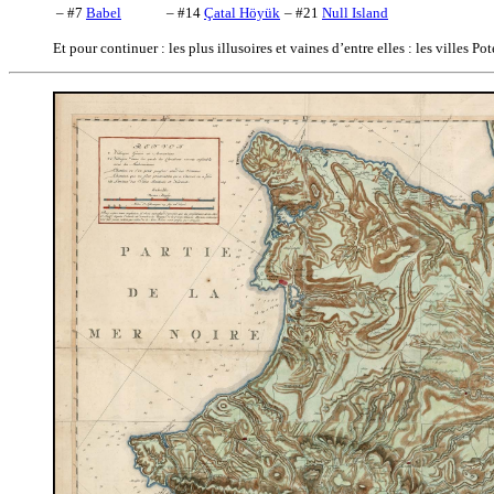
– #7
Babel
– #14
Çatal Höyük
– #21
Null Island
Et pour continuer : les plus illusoires et vaines d’entre elles : les villes P