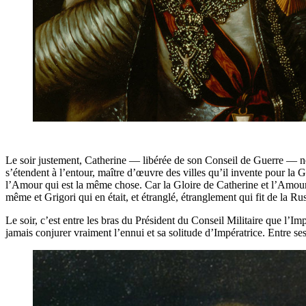
Le soir justement, Catherine — libérée de son Conseil de Guerre — n
s’étendent à l’entour, maître d’œuvre des villes qu’il invente pour la
l’Amour qui est la même chose. Car la Gloire de Catherine et l’Amour
même et Grigori qui en était, et étranglé, étranglement qui fit de la R
Le soir, c’est entre les bras du Président du Conseil Militaire que l’Imp
jamais conjurer vraiment l’ennui et sa solitude d’Impératrice. Entre ses