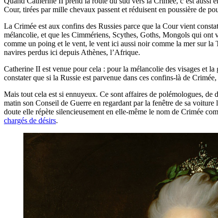
Quand Catherine II prend la route du sud vers la Crimée, c’est aussi en
Cour, tirées par mille chevaux passent et réduisent en poussière de pou
La Crimée est aux confins des Russies parce que la Cour vient constater 
mélancolie, et que les Cimmériens, Scythes, Goths, Mongols qui ont véc
comme un poing et le vent, le vent ici aussi noir comme la mer sur la 
navires perdus ici depuis Athènes, l’Afrique.
Catherine II est venue pour cela : pour la mélancolie des visages et la
constater que si la Russie est parvenue dans ces confins-là de Crimée
Mais tout cela est si ennuyeux. Ce sont affaires de polémologues, de di
matin son Conseil de Guerre en regardant par la fenêtre de sa voiture le
doute elle répète silencieusement en elle-même le nom de Crimée comme o
chargés de désirs
.