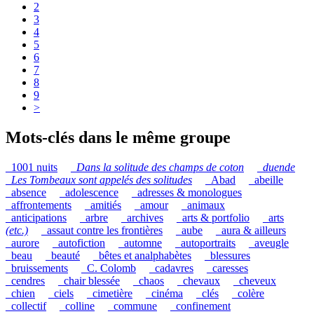
2
3
4
5
6
7
8
9
>
Mots-clés dans le même groupe
_1001 nuits
_
Dans la solitude des champs de coton
_
duende
_
Les Tombeaux sont appelés des solitudes
_Abad
_abeille
_absence
_adolescence
_adresses & monologues
_affrontements
_amitiés
_amour
_animaux
_anticipations
_arbre
_archives
_arts & portfolio
_arts
(etc.)
_assaut contre les frontières
_aube
_aura & ailleurs
_aurore
_autofiction
_automne
_autoportraits
_aveugle
_beau
_beauté
_bêtes et analphabètes
_blessures
_bruissements
_C. Colomb
_cadavres
_caresses
_cendres
_chair blessée
_chaos
_chevaux
_cheveux
_chien
_ciels
_cimetière
_cinéma
_clés
_colère
_collectif
_colline
_commune
_confinement