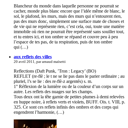
Blancheur du monde dans laquelle personne ne pourrait se
cacher, monde plus blanc encore que l’idée même de blanc, le
sol, le plafond, les murs, mais des murs qui n’entourent rien,
pas des murs donc, simplement une surface mate de choses et
de vie qui ne représente rien, c’est cela, oui, toute une matière
immobile où rien ne pourrait être représenté sans souiller tout,
et tu entres ici, et ton ombre se répand et couvre peu à peu
l’espace de tes pas, de ta respiration, puis de ton ombre
qui (…)
aux reflets des villes
20 avril 2011, par arnaud maïsetti
Reflections (Daft Punk, ’Tron : Legacy’ (BO)
REFLET (re-flè ; le t ne se lie pas dans le parier ordinaire ; au
pluriel, l’s se lie : des re-flè-z argentés) s. m.
1° Réflexion de la lumière ou de la couleur d’un corps sur un
autre. Les reflets des nuages sur les champs.
Tous deux ont la tête garnie de petites plumes à demi relevées
en huppe noire, à reflets verts et violets, BUFF. Ois. t. VIII, p.
325. Ce sont ces reflets infinis des ombres et des corps qui
engendrent l’harmonie, (…)