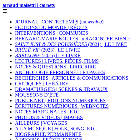
arnaud maïsetti | carnets
☰
JOURNAL | CONTRETEMPS (un
weblog
)
FICTIONS DU MONDE | RÉCITS
INTERVENTIONS | COMMUNES
BERNARD-MARIE KOLTÈS | « RACONTER BIEN »
SAINT-JUST & DES POUSSIÈRES
(2021) | LE LIVRE
BRÛLÉ VIF
(2023) | LE LIVRE
BABYLONE
(2025) | LE LIVRE
LECTURES | LIVRES, PIÈCES, FILMS
NOTES & QUESTIONS | LIRECRIRE
ANTHOLOGIE PERSONNELLE | PAGES
RECHERCHES | ARTICLES & COMMUNICATIONS
CRITIQUES | THÉÂTRE
DRAMATURGIES | SCÈNES & TRAVAUX
MOUSSONS D’ÉTÉ
PUBLIE.NET | ÉDITIONS NUMÉRIQUES
ÉCRITURES NUMÉRIQUES | WEBNOTES
NOTES MARGINALES | ETC.
PHOTOS & VIDÉOS | IMAGES
AILLEURS | VOYAGES
À LA MUSIQUE | FOLK, SONG, ETC.
BIOGRAPHIE PERMANENTE
À PROPOS | PRÉSENTATIONS