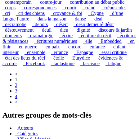
_contemporain
_contre-jour
_contribution au débat public
_corps
_correspondances
_courir
_crâne
_crépuscules
_cri
_cri des chiens
_croyance & foi
_Cygne
_d’une
langue l’autre
_dans la maison
_danse
_deal
_décramotie
_dehors
_désert
_désir demeuré désir
_désœuvrement
_deuil
_dieu
_dignité
_discours & jardin
_douleurs
_dramaturgie
_écrire
_écriture du récit
_écritures
& résistances
_écritures numériques
_elle
_Embedded
_en
finir
_en guerre
_en paix
_encore
_enfance
_enfant
intérieur
_ensemble
_errance
_Espagne
_essai critique
_état des lieux du réel
_étoile
_Eurydice
_évidences &
accords
_Facebook
_fantastique
_fascisme
_fatigue
<
1
2
3
4
>
Autres groupes de mots-clés
_Auteurs
_Catégories