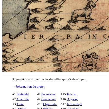
Un projet : constituer l’atlas des villes qui n’existent pas.
—
Présentation du projet
#1
Bielefeld
#8
Potemkine
#15
Jéricho
#2
Atlantide
#9
Guanahani
#16
Dugway
#3
Troie
#10
Ghjirulatu
#17
Tchernobyl
#4
Detroit
#11
Byblos
#18
Eldorado