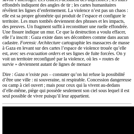
effondrés indiquent des angles de tir ; les cartes humanitaires
révèlent les lignes d’enfermement. La violence n’est pas un chaos :
elle est sa propre géométrie qui produit de l’espace et configure le
territoire. Les murs tombés deviennent des phrases et les impacts,
des preuves. Un fragment suffit à reconstituer une ruelle effondrée.
Une fissure indique un mur. Ce que la destruction a voulu effacer,
elle l’a inscrit : Gaza existe dans ses décombres comme dans aucun
cadastre.
Forensic Architecture
cartographie les massacres de masse
à Gaza en levant sur des cartes l’espace de violence trouée qu’elle
est, avec ses
evacuation orders
et ses lignes de fuite forcées. On y
voit un territoire reconfiguré par la violence, où les « routes de
survie » deviennent autant de lignes de menace
Dire :
Gaza n’existe pas
– constater qu’on lui refuse la possibilité
d’être une ville : ni souveraine, ni respirable. Concession dangereuse
ou camp à ciel ouvert ; mais pour ceux qui la vivent au-dedans
d’elle-même, piège qui possède seulement son ciel sous lequel il est
seul possible de vivre puisqu’il leur appartient.