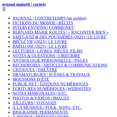
arnaud maïsetti | carnets
☰
JOURNAL | CONTRETEMPS (un
weblog
)
FICTIONS DU MONDE | RÉCITS
INTERVENTIONS | COMMUNES
BERNARD-MARIE KOLTÈS | « RACONTER BIEN »
SAINT-JUST & DES POUSSIÈRES
(2021) | LE LIVRE
BRÛLÉ VIF
(2023) | LE LIVRE
BABYLONE
(2025) | LE LIVRE
LECTURES | LIVRES, PIÈCES, FILMS
NOTES & QUESTIONS | LIRECRIRE
ANTHOLOGIE PERSONNELLE | PAGES
RECHERCHES | ARTICLES & COMMUNICATIONS
CRITIQUES | THÉÂTRE
DRAMATURGIES | SCÈNES & TRAVAUX
MOUSSONS D’ÉTÉ
PUBLIE.NET | ÉDITIONS NUMÉRIQUES
ÉCRITURES NUMÉRIQUES | WEBNOTES
NOTES MARGINALES | ETC.
PHOTOS & VIDÉOS | IMAGES
AILLEURS | VOYAGES
À LA MUSIQUE | FOLK, SONG, ETC.
BIOGRAPHIE PERMANENTE
À PROPOS | PRÉSENTATIONS