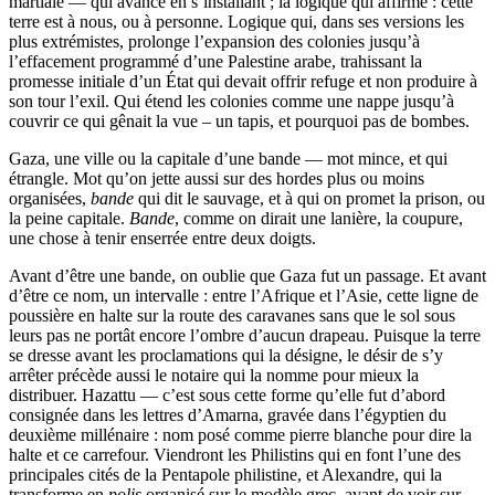
martiale — qui avance en s’installant ; la logique qui affirme : cette
terre est à nous, ou à personne. Logique qui, dans ses versions les
plus extrémistes, prolonge l’expansion des colonies jusqu’à
l’effacement programmé d’une Palestine arabe, trahissant la
promesse initiale d’un État qui devait offrir refuge et non produire à
son tour l’exil. Qui étend les colonies comme une nappe jusqu’à
couvrir ce qui gênait la vue – un tapis, et pourquoi pas de bombes.
Gaza, une ville ou la capitale d’une bande — mot mince, et qui
étrangle. Mot qu’on jette aussi sur des hordes plus ou moins
organisées,
bande
qui dit le sauvage, et à qui on promet la prison, ou
la peine capitale.
Bande
, comme on dirait une lanière, la coupure,
une chose à tenir enserrée entre deux doigts.
Avant d’être une bande, on oublie que Gaza fut un passage. Et avant
d’être ce nom, un intervalle : entre l’Afrique et l’Asie, cette ligne de
poussière en halte sur la route des caravanes sans que le sol sous
leurs pas ne portât encore l’ombre d’aucun drapeau. Puisque la terre
se dresse avant les proclamations qui la désigne, le désir de s’y
arrêter précède aussi le notaire qui la nomme pour mieux la
distribuer. Hazattu — c’est sous cette forme qu’elle fut d’abord
consignée dans les lettres d’Amarna, gravée dans l’égyptien du
deuxième millénaire : nom posé comme pierre blanche pour dire la
halte et ce carrefour. Viendront les Philistins qui en font l’une des
principales cités de la Pentapole philistine, et Alexandre, qui la
transforme en
polis
organisé sur le modèle grec, avant de voir sur