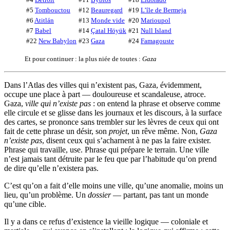
#5
Tombouctou
#12
Beauregard
#19
L’île de Bermeja
#6
Atitlán
#13
Monde vide
#20
Marioupol
#7
Babel
#14
Çatal Höyük
#21
Null Island
#22
New Babylon
#23
Gaza
#24
Famagouste
Et pour continuer : la plus niée de toutes :
Gaza
Dans l’Atlas des villes qui n’existent pas, Gaza, évidemment,
occupe une place à part — douloureuse et scandaleuse, atroce.
Gaza,
ville qui n’existe pas
: on entend la phrase et observe comme
elle circule et se glisse dans les journaux et les discours, à la surface
des cartes, se prononce sans trembler sur les lèvres de ceux qui ont
fait de cette phrase un désir, son
projet
, un rêve même. Non,
Gaza
n’existe pas
, disent ceux qui s’acharnent à ne pas la faire exister.
Phrase qui travaille, use. Phrase qui prépare le terrain. Une ville
n’est jamais tant détruite par le feu que par l’habitude qu’on prend
de dire qu’elle n’existera pas.
C’est qu’on a fait d’elle moins une ville, qu’une anomalie, moins un
lieu, qu’un problème. Un
dossier
— partant, pas tant un monde
qu’une cible.
Il y a dans ce refus d’existence la vieille logique — coloniale et