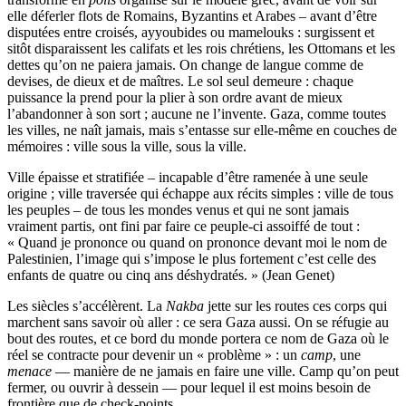
elle déferler flots de Romains, Byzantins et Arabes – avant d’être
disputées entre croisés, ayyoubides ou mamelouks : surgissent et
sitôt disparaissent les califats et les rois chrétiens, les Ottomans et les
dettes qu’on ne paiera jamais. On change de langue comme de
devises, de dieux et de maîtres. Le sol seul demeure : chaque
puissance la prend pour la plier à son ordre avant de mieux
l’abandonner à son sort ; aucune ne l’invente. Gaza, comme toutes
les villes, ne naît jamais, mais s’entasse sur elle-même en couches de
mémoires : ville sous la ville, sous la ville.
Ville épaisse et stratifiée – incapable d’être ramenée à une seule
origine ; ville traversée qui échappe aux récits simples : ville de tous
les peuples – de tous les mondes venus et qui ne sont jamais
vraiment partis, ont fini par faire ce peuple-ci assoiffé de tout :
« Quand je prononce ou quand on prononce devant moi le nom de
Palestinien, l’image qui s’impose le plus fortement c’est celle des
enfants de quatre ou cinq ans déshydratés. » (Jean Genet)
Les siècles s’accélèrent. La
Nakba
jette sur les routes ces corps qui
marchent sans savoir où aller : ce sera Gaza aussi. On se réfugie au
bout des routes, et ce bord du monde portera ce nom de Gaza où le
réel se contracte pour devenir un « problème » : un
camp
, une
menace
— manière de ne jamais en faire une ville. Camp qu’on peut
fermer, ou ouvrir à dessein — pour lequel il est moins besoin de
frontière que de check-points.