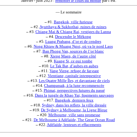
Janvier - juin 2025 :
remonter le cours du monde
par l’est.
— Le sommaire
–
#1.
Bangkok, ville furieuse
–
#2.
Ayutthaya & Sukhothai, ruines de ruines
–
#3.
Chiang Mai & Chiang Rai, vestiges du Lanna
–
#4.
Descendre le Mékong
–
#5.
Luang Prabang, d’or et de cendres
–
#6.
Nong Khiaw & Muang Ngoi, où va le nord Laos
–
#7.
Ban Phong Van, sources de l’or blanc
–
#8.
Xieng Maen, de l’autre côté
–
#9.
Kuang Si, ce qui tombe
–
#10.
Le Tak Bat, d’aubes en aubes
–
#11.
Vang Vieng, refuge de far-east
–
#12.
Vientiane, capitale intempestive
–
#13.
Les Quatre Mille Îles, et davantage de ciels
–
#14.
Champassak, à la lune recommencée
–
#15.
Phimai, perspectives futures du passé
–
#16.
Dans la jungle de Khao Yai, fragments sauvages
–
#17.
Bangkok, derniers feux
–
#18.
Sydney, dans les reflets, la ville dressée
–
#19.
De Sydney à Melbourne, la Ligne Bleue
–
#20.
Melbourne, ville sans promesse
–
#21.
De Melbourne à Adélaïde, The Great Ocean Road
–
#22.
Adélaïde, lenteurs et effacements