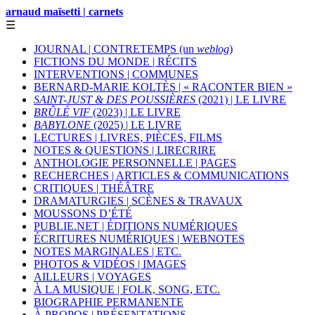
arnaud maïsetti | carnets
☰
JOURNAL | CONTRETEMPS (un
weblog
)
FICTIONS DU MONDE | RÉCITS
INTERVENTIONS | COMMUNES
BERNARD-MARIE KOLTÈS | « RACONTER BIEN »
SAINT-JUST & DES POUSSIÈRES
(2021) | LE LIVRE
BRÛLÉ VIF
(2023) | LE LIVRE
BABYLONE
(2025) | LE LIVRE
LECTURES | LIVRES, PIÈCES, FILMS
NOTES & QUESTIONS | LIRECRIRE
ANTHOLOGIE PERSONNELLE | PAGES
RECHERCHES | ARTICLES & COMMUNICATIONS
CRITIQUES | THÉÂTRE
DRAMATURGIES | SCÈNES & TRAVAUX
MOUSSONS D’ÉTÉ
PUBLIE.NET | ÉDITIONS NUMÉRIQUES
ÉCRITURES NUMÉRIQUES | WEBNOTES
NOTES MARGINALES | ETC.
PHOTOS & VIDÉOS | IMAGES
AILLEURS | VOYAGES
À LA MUSIQUE | FOLK, SONG, ETC.
BIOGRAPHIE PERMANENTE
À PROPOS | PRÉSENTATIONS