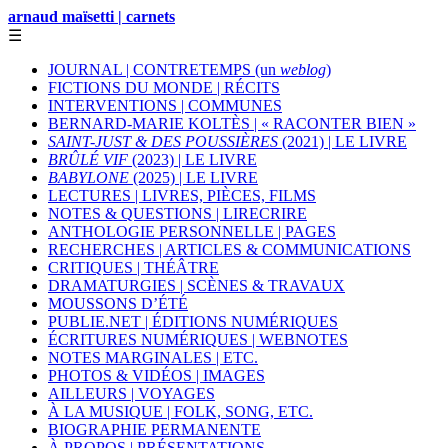
arnaud maïsetti | carnets
☰
JOURNAL | CONTRETEMPS (un
weblog
)
FICTIONS DU MONDE | RÉCITS
INTERVENTIONS | COMMUNES
BERNARD-MARIE KOLTÈS | « RACONTER BIEN »
SAINT-JUST & DES POUSSIÈRES
(2021) | LE LIVRE
BRÛLÉ VIF
(2023) | LE LIVRE
BABYLONE
(2025) | LE LIVRE
LECTURES | LIVRES, PIÈCES, FILMS
NOTES & QUESTIONS | LIRECRIRE
ANTHOLOGIE PERSONNELLE | PAGES
RECHERCHES | ARTICLES & COMMUNICATIONS
CRITIQUES | THÉÂTRE
DRAMATURGIES | SCÈNES & TRAVAUX
MOUSSONS D’ÉTÉ
PUBLIE.NET | ÉDITIONS NUMÉRIQUES
ÉCRITURES NUMÉRIQUES | WEBNOTES
NOTES MARGINALES | ETC.
PHOTOS & VIDÉOS | IMAGES
AILLEURS | VOYAGES
À LA MUSIQUE | FOLK, SONG, ETC.
BIOGRAPHIE PERMANENTE
À PROPOS | PRÉSENTATIONS