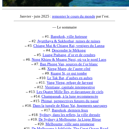
Janvier - juin 2025 :
remonter le cours du monde
par l’est.
— Le sommaire
–
#1.
Bangkok, ville furieuse
–
#2.
Ayutthaya & Sukhothai, ruines de ruines
–
#3.
Chiang Mai & Chiang Rai, vestiges du Lanna
–
#4.
Descendre le Mékong
–
#5.
Luang Prabang, d’or et de cendres
–
#6.
Nong Khiaw & Muang Ngoi, où va le nord Laos
–
#7.
Ban Phong Van, sources de l’or blanc
–
#8.
Xieng Maen, de l’autre côté
–
#9.
Kuang Si, ce qui tombe
–
#10.
Le Tak Bat, d’aubes en aubes
–
#11.
Vang Vieng, refuge de far-east
–
#12.
Vientiane, capitale intempestive
–
#13.
Les Quatre Mille Îles, et davantage de ciels
–
#14.
Champassak, à la lune recommencée
–
#15.
Phimai, perspectives futures du passé
–
#16.
Dans la jungle de Khao Yai, fragments sauvages
–
#17.
Bangkok, derniers feux
–
#18.
Sydney, dans les reflets, la ville dressée
–
#19.
De Sydney à Melbourne, la Ligne Bleue
–
#20.
Melbourne, ville sans promesse
–
#21.
De Melbourne à Adélaïde, The Great Ocean Road