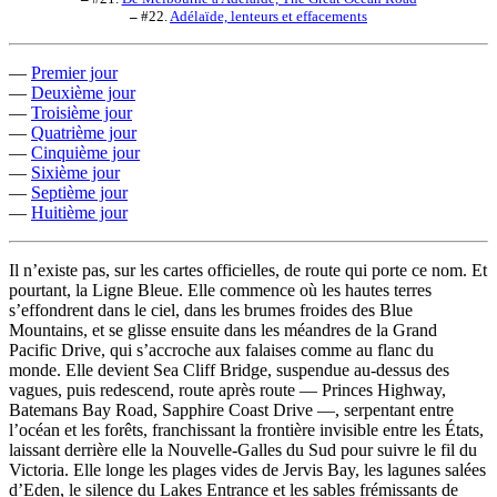
–
#22.
Adélaïde, lenteurs et effacements
—
Premier jour
—
Deuxième jour
—
Troisième jour
—
Quatrième jour
—
Cinquième jour
—
Sixième jour
—
Septième jour
—
Huitième jour
Il n’existe pas, sur les cartes officielles, de route qui porte ce nom. Et
pourtant, la Ligne Bleue. Elle commence où les hautes terres
s’effondrent dans le ciel, dans les brumes froides des Blue
Mountains, et se glisse ensuite dans les méandres de la Grand
Pacific Drive, qui s’accroche aux falaises comme au flanc du
monde. Elle devient Sea Cliff Bridge, suspendue au-dessus des
vagues, puis redescend, route après route — Princes Highway,
Batemans Bay Road, Sapphire Coast Drive —, serpentant entre
l’océan et les forêts, franchissant la frontière invisible entre les États,
laissant derrière elle la Nouvelle-Galles du Sud pour suivre le fil du
Victoria. Elle longe les plages vides de Jervis Bay, les lagunes salées
d’Eden, le silence du Lakes Entrance et les sables frémissants de